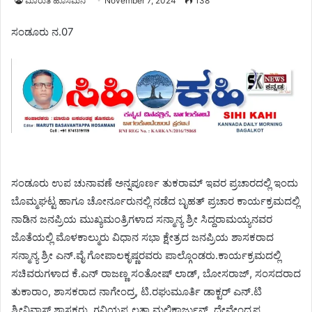
ಮಾರುತಿ ಹೊಸಮನಿ
November 7, 2024
138
ಸಂಡೂರು ನ.07
ಸಂಡೂರು ಉಪ ಚುನಾವಣೆ ಅನ್ನಪೂರ್ಣ ತುಕರಾಮ್ ಇವರ ಪ್ರಚಾರದಲ್ಲಿ ಇಂದು
ಬೊಮ್ಮಘಟ್ಟ ಹಾಗೂ ಚೋರ್ನೂರುನಲ್ಲಿ ನಡೆದ ಬೃಹತ್ ಪ್ರಚಾರ ಕಾರ್ಯಕ್ರಮದಲ್ಲಿ
ನಾಡಿನ ಜನಪ್ರಿಯ ಮುಖ್ಯಮಂತ್ರಿಗಳಾದ ಸನ್ಮಾನ್ಯ ಶ್ರೀ ಸಿದ್ದರಾಮಯ್ಯನವರ
ಜೊತೆಯಲ್ಲಿ ಮೊಳಕಾಲ್ಮುರು ವಿಧಾನ ಸಭಾ ಕ್ಷೇತ್ರದ ಜನಪ್ರಿಯ ಶಾಸಕರಾದ
ಸನ್ಮಾನ್ಯ ಶ್ರೀ ಎನ್.ವೈ ಗೋಪಾಲಕೃಷ್ಣರವರು ಪಾಲ್ಗೊಂಡರು.ಕಾರ್ಯಕ್ರಮದಲ್ಲಿ
ಸಚಿವರುಗಳಾದ ಕೆ.ಎನ್ ರಾಜಣ್ಣ ಸಂತೋಷ್ ಲಾಡ್, ಬೋಸರಾಜ್, ಸಂಸದರಾದ
ತುಕಾರಾಂ, ಶಾಸಕರಾದ ನಾಗೇಂದ್ರ, ಟಿ.ರಘುಮೂರ್ತಿ ಡಾಕ್ಟರ್ ಎನ್.ಟಿ
ಶ್ರೀನಿವಾಸ್ ಶಾಸಕರು, ಗವಿಯಪ್ಪ ಲತಾ ಮಲ್ಲಿಕಾರ್ಜುನ್ ,ದೇವೇಂದ್ರಪ್ಪ ,