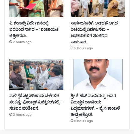
ಪಿ.ಶೇಷಾದ್ರಿ ನಿರ್ದೇಶನದಲ್ಲಿ
ಸಾರ್ವಜನಿಕರಿಗೆ ಅಡಚಣೆ ಆಗದ
ಭರದಿಂದ ಸಾಗಿದ – ‘ಪಂಚಾಯಿತಿ’
ರೀತಿಯಲ್ಲಿ ನಿರ್ವಹಿಸಲು –
ಚಿತ್ರೀಕರಣ.
ಅಧಿಕಾರಿಗಳಿಗೆ ಸೂಚಿಸಿದ
ಸಾಹುಕಾರ.
2 hours ago
3 hours ago
ಮಳೆ ಕೈಕೊಟ್ಟ ಪರಿಣಾಮ ಬೆಳೆಗಳಿಗೆ
ಶ್ರೀ ಕೆ.ಹೆಚ್ ಮುನಿಯಪ್ಪ ಅವರ
ಸಂಕಷ್ಟ, ಪೋತ್ನಾಳ ಕೊಟ್ನೆಕಲ್‌ನಲ್ಲಿ –
ವಿರುದ್ಧದ ರಾಜಕೀಯ
ಸಚಿವರ ಪರಿಶೀಲನೆ.
ವಿದ್ಯಮಾನಗಳಿಗೆ – ವೈ.ಸಿ ಕಾಂಬಳೆ
ತೀವ್ರ ಆಕ್ರೋಶ.
3 hours ago
5 hours ago