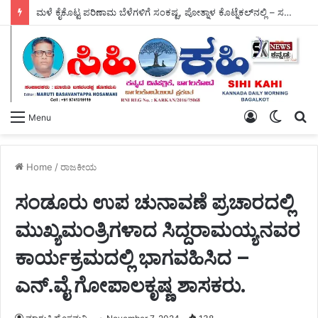
ಮಳೆ ಕೈಕೊಟ್ಟ ಪರಿಣಾಮ ಬೆಳೆಗಳಿಗೆ ಸಂಕಷ್ಟ, ಪೋತ್ನಾಳ ಕೊಟ್ನೆಕಲ್‌ನಲ್ಲಿ – ಸಚಿವರ ಪರಿಶೀಲನೆ.
Log
Switch
S
Menu
In
skin
fo
Home
/
ರಾಜಕೀಯ
ಸಂಡೂರು ಉಪ ಚುನಾವಣೆ ಪ್ರಚಾರದಲ್ಲಿ
ಮುಖ್ಯಮಂತ್ರಿಗಳಾದ ಸಿದ್ದರಾಮಯ್ಯನವರ
ಕಾರ್ಯಕ್ರಮದಲ್ಲಿ ಭಾಗವಹಿಸಿದ –
ಎನ್.ವೈ ಗೋಪಾಲಕೃಷ್ಣ ಶಾಸಕರು.