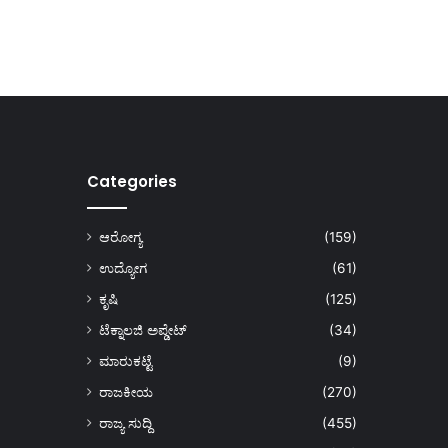
Categories
ಆರೋಗ್ಯ
(159)
ಉದ್ಯೋಗ
(61)
ಕೃಷಿ
(125)
ಟೆಕ್ನಾಲಜಿ ಅಪ್ಡೇಟ್
(34)
ಮಾರುಕಟ್ಟೆ
(9)
ರಾಜಕೀಯ
(270)
ರಾಜ್ಯ ಸುದ್ದಿ
(455)