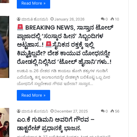
Read More »
ಮಾರುತಿ ಹೊಸಮನಿ
January 26, 2026
0
10
BREAKING NEWS, ಸಾಸ್ತಾನ ಟೋಲ್
ಪ್ಲಾಜಾದಲ್ಲಿ ‘ಸಂಸ್ಕಾರ ಹೀನ’ ಸಿಬ್ಬಂದಿಗಳ
ಅಟ್ಟಹಾಸ..!
ಸೈನಿಕನ ರಕ್ತಕ್ಕೆ ಇಲ್ಲಿ
ಕಿಮ್ಮತ್ತಿಲ್ಲವೇ? ದೇಶ ಕಾಯುವ ಯೋಧನನ್ನೇ
ರೋಡಲ್ಲಿ ನಿಲ್ಲಿಸಿದ ‘ಟೋಲ್ ಹೈನಾನಿ’ಗಳು..!
ಉಡುಪಿ ಜ.26 ದೇಶದ ಗಡಿ ಕಾಯಲು ಹೋಗಿ ಶತ್ರುಗಳ ಗುಂಡಿಗೆ
ಎದೆಯೊಡ್ಡಿ, ತನ್ನ ಅಂಗಾಂಗವನ್ನೇ ದೇಶಕ್ಕಾಗಿ ಬಲಿಕೊಟ್ಟ ಒಬ್ಬ ವೀರ
ಯೋಧನಿಗೆ ಸಲ್ಲಬೇಕಾದ ಗೌರವ ಇದೇನಾ? ಸಾಸ್ತಾನ…
Read More »
ಮಾರುತಿ ಹೊಸಮನಿ
December 27, 2025
0
56
ಎಂ.ಕೆ ಗುಡಿಮನಿ ಅವರಿಗೆ ಗೌರವ –
ಡಾಕ್ಟರೇಟ್ ಪ್ರಧಾನಕ್ಕೆ ಭಾಜನ.