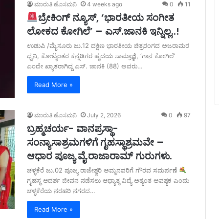
ಮಾರುತಿ ಹೊಸಮನಿ
4 weeks ago
0
11
ಬ್ರೇಕಿಂಗ್ ನ್ಯೂಸ್, ‘ಭಾರತೀಯ ಸಂಗೀತ
ಲೋಕದ ಕೋಗಿಲೆ’ – ಎಸ್.ಜಾನಕಿ ಇನ್ನಿಲ್ಲ..!
ಉಡುಪಿ /ಮೈಸೂರು ಜು.12 ದಕ್ಷಿಣ ಭಾರತೀಯ ಚಿತ್ರರಂಗದ ಅಜರಾಮರ
ಧ್ವನಿ, ಕೋಟ್ಯಂತರ ಕನ್ನಡಿಗರ ಹೃದಯ ಸಾಮ್ರಾಜ್ಞಿ, ‘ಗಾನ ಕೋಗಿಲೆ’
ಎಂದೇ ಖ್ಯಾತರಾಗಿದ್ದ ಎಸ್. ಜಾನಕಿ (88) ಅವರು…
Read More »
ಮಾರುತಿ ಹೊಸಮನಿ
July 2, 2026
0
97
ಬ್ರಹ್ಮಚರ್ಯ- ವಾನಪ್ರಸ್ಥಾ-
ಸಂನ್ಯಾಸಾಶ್ರಮಗಳಿಗೆ ಗೃಹಸ್ಥಾಶ್ರಮವೇ –
ಆಧಾರ ಪೂಜ್ಯ ವೈ.ರಾಜಾರಾಮ್ ಗುರುಗಳು.
ಚಳ್ಳಕೆರೆ ಜು.02 ಪೂಜ್ಯ ರಾಜೇಶ್ವರಿ ಅಮ್ಮನವರಿಗೆ ಗೌರವ ಸಮರ್ಪಣೆ
ಗೃಹಸ್ಥ ಆದರ್ಶ ಜೀವನ ನಡೆಸಲು ಆಧ್ಯಾತ್ಮ ವಿದ್ಯೆ ಅತ್ಯಂತ ಅವಶ್ಯಕ ಎಂದು
ಚಳ್ಳಕೆರೆಯ ನರಹರಿ ನಗರದ…
Read More »