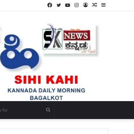
Facebook
Twitter
YouTube
Instagram
Log
Random
Sidebar
ಗೋ ಪೂಜೆ ಮತ್ತು ಗೋ ಸೇವೆಯ ಮೂಲಕ ಭಾರತೀಯ ಸನಾತನ ಸಂಸ್ಕೃತಿಯ ಉಳಿವಿಗೆ ಭದ್ರವಾದ ಅಡಿಪಾಯ ಹಾಕಲಾಗಿದೆ – ಸ್ವಾಮಿ ಜಪಾನಂದಜೀ ಮಹಾರಾಜ್ ಮೆಚ್ಚುಗೆ.
In
Article
Search
for