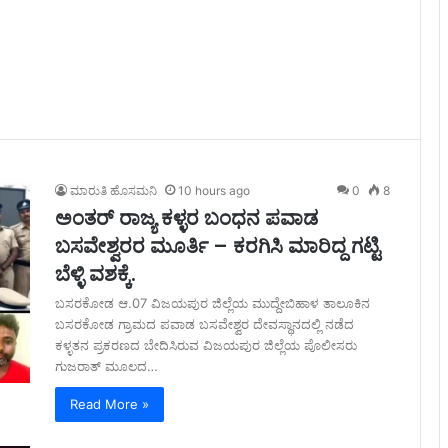
ಮಾರುತಿ ಹೊಸಮನಿ
10 hours ago
0
8
ಅಂತರ್ ರಾಜ್ಯ ಕಳ್ಳರ ಬಂಧನ ಪವಾಡ
ಬಸವೇಶ್ವರರ ಮೂರ್ತಿ – ಕರಗಿಸಿ ಮಾರಿದ್ದ ಗಟ್ಟಿ
ಬೆಳ್ಳಿ ವಶಕ್ಕೆ.
ಬಸರಕೋಡ ಆ.07 ವಿಜಯಪುರ ಜಿಲ್ಲೆಯ ಮುದ್ದೇಬಿಹಾಳ ತಾಲೂಕಿನ
ಬಸರಕೋಡ ಗ್ರಾಮದ ಪವಾಡ ಬಸವೇಶ್ವರ ದೇವಸ್ಥಾನದಲ್ಲಿ ನಡೆದ
ಕಳ್ಳತನ ಪ್ರಕರಣದ ಬೇದಿಸಿರುವ ವಿಜಯಪುರ ಜಿಲ್ಲೆಯ ಪೊಲೀಸರು
ಗುಜರಾತ್ ಮೂಲದ…
Read More »