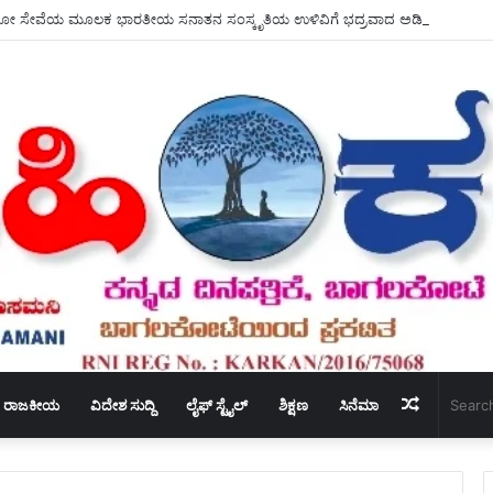
Random
ರಾಜಕೀಯ
ವಿದೇಶ ಸುದ್ದಿ
ಲೈಫ್ ಸ್ಟೈಲ್
ಶಿಕ್ಷಣ
ಸಿನೆಮಾ
Article