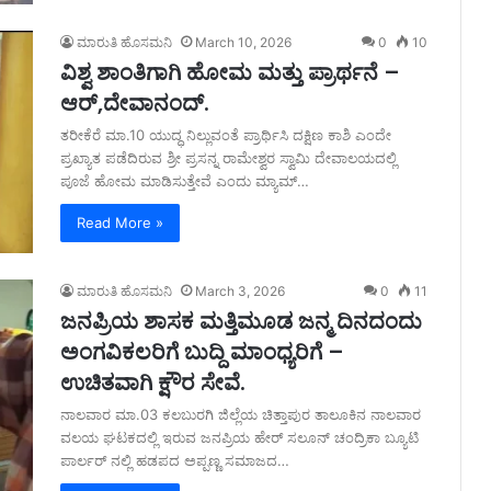
ಮಾರುತಿ ಹೊಸಮನಿ
March 10, 2026
0
10
ವಿಶ್ವ ಶಾಂತಿಗಾಗಿ ಹೋಮ ಮತ್ತು ಪ್ರಾರ್ಥನೆ –
ಆರ್,ದೇವಾನಂದ್.
ತರೀಕೆರೆ ಮಾ.10 ಯುದ್ಧ ನಿಲ್ಲುವಂತೆ ಪ್ರಾರ್ಥಿಸಿ ದಕ್ಷಿಣ ಕಾಶಿ ಎಂದೇ
ಪ್ರಖ್ಯಾತ ಪಡೆದಿರುವ ಶ್ರೀ ಪ್ರಸನ್ನ ರಾಮೇಶ್ವರ ಸ್ವಾಮಿ ದೇವಾಲಯದಲ್ಲಿ
ಪೂಜೆ ಹೋಮ ಮಾಡಿಸುತ್ತೇವೆ ಎಂದು ಮ್ಯಾಮ್…
Read More »
ಮಾರುತಿ ಹೊಸಮನಿ
March 3, 2026
0
11
ಜನಪ್ರಿಯ ಶಾಸಕ ಮತ್ತಿಮೂಡ ಜನ್ಮ ದಿನದಂದು
ಅಂಗವಿಕಲರಿಗೆ ಬುದ್ದಿ ಮಾಂಧ್ಯರಿಗೆ –
ಉಚಿತವಾಗಿ ಕ್ಷೌರ ಸೇವೆ.
ನಾಲವಾರ ಮಾ.03 ಕಲಬುರಗಿ ಜಿಲ್ಲೆಯ ಚಿತ್ತಾಪುರ ತಾಲೂಕಿನ ನಾಲವಾರ
ವಲಯ ಘಟಕದಲ್ಲಿ ಇರುವ ಜನಪ್ರಿಯ ಹೇರ್ ಸಲೂನ್ ಚಂದ್ರಿಕಾ ಬ್ಯೂಟಿ
ಪಾರ್ಲರ್ ನಲ್ಲಿ ಹಡಪದ ಅಪ್ಪಣ್ಣ ಸಮಾಜದ…