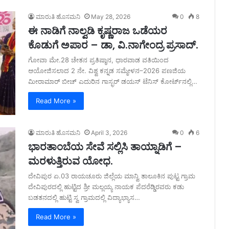
ಮಾರುತಿ ಹೊಸಮನಿ
May 28, 2026
0
8
ಈ ನಾಡಿಗೆ ನಾಲ್ವಡಿ ಕೃಷ್ಣರಾಜ ಒಡೆಯರ
ಕೊಡುಗೆ ಅಪಾರ – ಡಾ, ವಿ.ನಾಗೇಂದ್ರ ಪ್ರಸಾದ್.
ಗೋವಾ ಮೇ.28 ಚೇತನ ಪ್ರತಿಷ್ಠಾನ, ಧಾರವಾಡ ವತಿಯಿಂದ
ಆಯೋಜಿಸಲಾದ 2 ನೇ. ವಿಶ್ವ ಕನ್ನಡ ಸಮ್ಮೇಳನ–2026 ಪಣಜಿಯ
ಮೀರಾಮಾರ್ ಬೀಚ್ ಎದುರಿನ ಗಾಸ್ಫರ್ ಡಯಸ್ ಟೆನಿಸ್ ಕೋರ್ಟ್‌ನಲ್ಲಿ…
Read More »
ಮಾರುತಿ ಹೊಸಮನಿ
April 3, 2026
0
6
ಭಾರತಾಂಬೆಯ ಸೇವೆ ಸಲ್ಲಿಸಿ ತಾಯ್ನಾಡಿಗೆ –
ಮರಳುತ್ತಿರುವ ಯೋಧ.
ದೇವಿಪುರ ಏ.03 ರಾಯಚೂರು ಜಿಲ್ಲೆಯ ಮಾನ್ವಿ ತಾಲೂಕಿನ ಪುಟ್ಟ ಗ್ರಾಮ
ದೇವಿಪುರದಲ್ಲಿ ಹುಟ್ಟಿದ ಶ್ರೀ ಮಲ್ಲಯ್ಯ ನಾಯಕ ಪೆದರೆಡ್ಡಿರವರು ಕಡು
ಬಡತನದಲ್ಲಿ ಹುಟ್ಟಿ ಸ್ವ ಗ್ರಾಮದಲ್ಲಿ ವಿದ್ಯಾಭ್ಯಾಸ…
Read More »