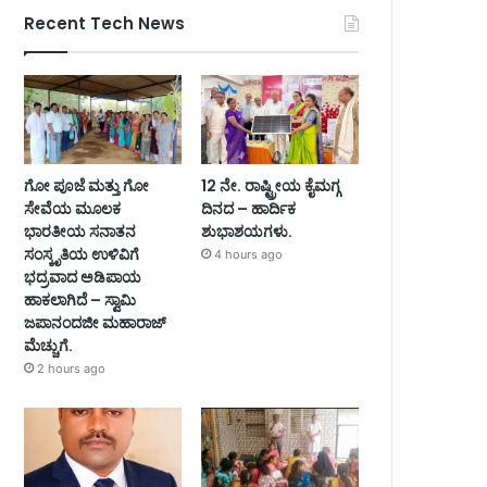
Recent Tech News
ಗೋ ಪೂಜೆ ಮತ್ತು ಗೋ
12 ನೇ. ರಾಷ್ಟ್ರೀಯ ಕೈಮಗ್ಗ
ಸೇವೆಯ ಮೂಲಕ
ದಿನದ – ಹಾರ್ದಿಕ
ಭಾರತೀಯ ಸನಾತನ
ಶುಭಾಶಯಗಳು.
ಸಂಸ್ಕೃತಿಯ ಉಳಿವಿಗೆ
4 hours ago
ಭದ್ರವಾದ ಅಡಿಪಾಯ
ಹಾಕಲಾಗಿದೆ – ಸ್ವಾಮಿ
ಜಪಾನಂದಜೀ ಮಹಾರಾಜ್
ಮೆಚ್ಚುಗೆ.
2 hours ago