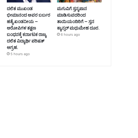
ದಲಿತ ಮುಖಂಡ
ಮಗುವಿಗೆ ಸ್ತನ್ಯಪಾನ
ಭೀಮಾನಂದ ಅವರ ಬರ್ಬರ
ಮಾಡಿಸುವದರಿಂದ
ಹತ್ಯೆ ಖಂಡನೀಯ –
ತಾಯಿಯಂದಿರಿಗೆ – ಸ್ತನ
ಆರೋಪಿಗಳ ತಕ್ಷಣ
ಕ್ಯಾನ್ಸರ್ ಮಧುಮೇಹ ದೂರ.
ಬಂಧನಕ್ಕೆ ಕರ್ನಾಟಕ ರಾಜ್ಯ
6 hours ago
ದಲಿತ ವಿದ್ಯಾರ್ಥಿ ಪರಿಷತ್
ಆಗ್ರಹ.
5 hours ago