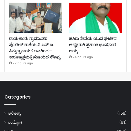
ರಾಯಚೂರು ಗ್ರಾಮಾಂತರ
ಹಸಿರು ಸೇನೆಯ ಯುವ ಘಟಕದ
ಪೊಲೀಸ್ ಠಾಣೆಯ ಪಿ.ಎಸ್.ಐ.
ಅಧ್ಯಕ್ಷರಾಗಿ ಪ್ರಶಾಂತ ಭೂಸನೂರ
ತಿಮ್ಮಣ್ಣ ನಾಯಕ ಅವರಿಂದ –
ಆಯ್ಕೆ.
ಕಾರುಣ್ಯಾಶ್ರಮಕ್ಕೆ ಸಹಾಯದ ಸೌಜನ್ಯ.
24 hours ago
22 hours ago
Categories
ಆರೋಗ್ಯ
(158)
ಉದ್ಯೋಗ
(61)