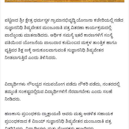
ಪಟ್ಟಣದ ಶ್ರೀ ಕ್ಷೇತ್ರ ಧರ್ಮಸ್ಥಳ ಗ್ರಾಮಾನಭಿವೃದ್ಧಿ ಯೋಜನಾ ಕಚೇರಿಯಲ್ಲಿ ನಡೆದ
ಸುಜ್ಞಾನನಿಧಿ ಶಿಷ್ಯವೇತನ ಮಂಜೂರಾತಿ ಪತ್ರ ವಿತರಣಾ ಕಾರ್ಯಕ್ರಮದಲ್ಲಿ
ಪಾಲ್ಗೊಂಡು ಮಾತನಾಡಿದರು. ಆರ್ಥಿಕ ಸಮಸ್ಯೆ ಇತರೆ ಕಾರಣಗಳಿಗೆ ಸಂಸ್ಥೆ
ವತಿಯಿಂದ ಯೋಜನೆಯ ಪಾಲುದಾರ ಕುಟುಂಬದ ಮಕ್ಕಳ ತಾಂತ್ರಿಕ ಹಾಗೂ
ವೃತ್ತಿಪರ ಶಿಕ್ಷ ಣಕ್ಕೆ ಅನುಕೂಲವಾಗುವಂತೆ ಸುಜ್ಞಾನನಿಧಿ ಶಿಷ್ಯವೇತನ
ನೀಡಲಾಗುತ್ತಿದೆ ಎಂದು ತಿಳಿಸಿದರು.
ವಿದ್ಯಾರ್ಥಿಗಳು ಸೌಲಭ್ಯದ ಸದುಪಯೋಗ ಪಡೆದು ನೌಕರಿ ಪಡೆದು, ನಂತರದಲ್ಲಿ
ತಮ್ಮಂತೆ ಸಂಕಷ್ಟದಲ್ಲಿರುವ ವಿದ್ಯಾರ್ಥಿಗಳಿಗೆ ನೆರವಾಗಬೇಕು ಎಂದು ಸಲಹೆ
ನೀಡಿದರು.
ಹಣಕಾಸು ಪ್ರಬಂಧಕರು ದ್ರಾಕ್ಷಾಯಣಿ ಅವರು ಮತ್ತು ಆಡಳಿತ ಸಹಾಯಕ
ಪ್ರಬಂಧಕರಾದ ಕೆ ವಿಜಯ್ ಸುಜ್ಞಾನನಿಧಿ ಶಿಷ್ಯವೇತನ ಮಂಜೂರಾತಿ ಪತ್ರ
ವಿತರಿಸಿದರು. ವಿದ್ಯಾರ್ಥಿಗಳು ಮತ್ತು ಪೋಷಕರು ಹಾಜರಿದ್ದರು.