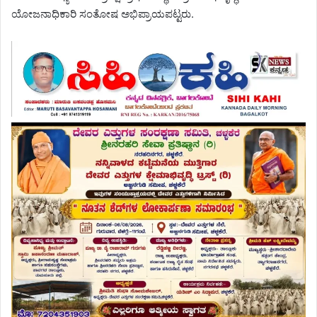
ಯೋಜನಾಧಿಕಾರಿ ಸಂತೋಷ ಅಭಿಪ್ರಾಯಪಟ್ಟರು.