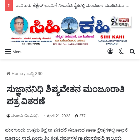
ಸಾವಿರಾರು ಹೆಕ್ಟೇರ್ ಭೂಮಿಗೆ ನೀರುಣಿಸಿ ರೈತರಲ್ಲಿ ಮಂದಹಾಸ ಮೂಡಿಸಿರುವ ಶಾಸಕ ಡಾ, ಎನ್.ಟಿ ಶ್ರೀನಿವಾಸ್ ರವರು, ಬರದ ನಾಡಿಗೆ ಗಂಗೆಯ ಕರೆತಂದು ಭಗೀರಥರಾಗಿದ್ದಾರೆ – ಎಂದು ರೈತರ ಹರ್ಷೋದ್ಗಾರ ಮುಗಿಲು ಮುಟ್ಟಿತು.
Log
Switch
S
Menu
In
skin
fo
Home
/
ಸುದ್ದಿ 360
ಸುಜ್ಞಾನನಿಧಿ ಶಿಷ್ಯವೇತನ ಮಂಜೂರಾತಿ
ಪತ್ರ ವಿತರಣೆ
ಮಾರುತಿ ಹೊಸಮನಿ
April 21, 2023
277
ಹುನಗುಂದ: ಉತ್ತಮ ಶಿಕ್ಷ ಣ ಪಡೆದರೆ ಸಮಾಜದ ನಾನಾ ಕ್ಷೇತ್ರಗಳಲ್ಲಿ ಸಾಧನೆ
ಮಾಡಲು ಸಾಧ್ಯ ಎಂದು ಶ್ರೀ ಕ್ಷೇತ್ರ ಧರ್ಮಸ್ಥಳ ಗ್ರಾಮಾನಭಿವೃದ್ಧಿ ತಾಲೂಕು