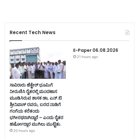
Recent Tech News
E-Paper 06.08.2026
21 hours ago
ಸಾವಿರಾರು ಹೆಕ್ಟೇರ್ ಭೂಮಿಗೆ
ನೀರುಣಿಸಿ ರೈತರಲ್ಲಿ ಮಂದಹಾಸ
ಮೂಡಿಸಿರುವ ಶಾಸಕ ಡಾ, ಎನ್.ಟಿ
ಶ್ರೀನಿವಾಸ್ ರವರು, ಬರದ ನಾಡಿಗೆ
ಗಂಗೆಯ ಕರೆತಂದು
ಭಗೀರಥರಾಗಿದ್ದಾರೆ – ಎಂದು ರೈತರ
ಹರ್ಷೋದ್ಗಾರ ಮುಗಿಲು ಮುಟ್ಟಿತು.
20 hours ago