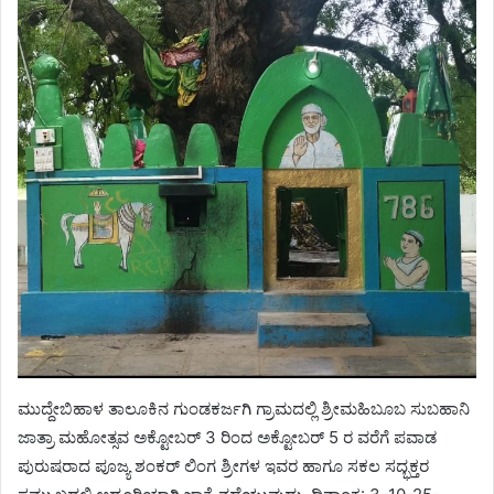
ಮುದ್ದೇಬಿಹಾಳ ತಾಲೂಕಿನ ಗುಂಡಕರ್ಜಗಿ ಗ್ರಾಮದಲ್ಲಿ ಶ್ರೀಮಹಿಬೂಬ ಸುಬಹಾನಿ
ಜಾತ್ರಾ ಮಹೋತ್ಸವ ಅಕ್ಟೋಬರ್ 3 ರಿಂದ ಅಕ್ಟೋಬರ್ 5 ರ ವರೆಗೆ ಪವಾಡ
ಪುರುಷರಾದ ಪೂಜ್ಯ ಶಂಕರ್ ಲಿಂಗ ಶ್ರೀಗಳ ಇವರ ಹಾಗೂ ಸಕಲ ಸದ್ಭಕ್ತರ