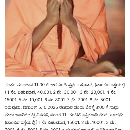
ನಂತರ ಮುಂಜಾನೆ 11:00 ಗೆ ತೇರ ಬಂಡಿ ಸ್ಪರ್ಧೆ : ಸೂಚನೆ, (ಡಾಂಬರ ರಸ್ತೆಯಲ್ಲಿ
) 1 ನೇ. ಬಹುಮಾನ, 40,001. 2 ನೇ. 30,001. 3 ನೇ. 20,001. 4 ನೇ.
15001. 5 ನೇ. 10,001. 6 ನೇ. 8001. 7 ನೇ. 7001. 8 ನೇ. 5001.
ಇರುವುದು. ದಿನಾಂಕ: 5.10.2025 ರವಿವಾರ ದಂದು ಬೆಳಿಗ್ಗೆ 8:00 ಗೆ ಸಾಧು
ಮಹಾರಾಜರಿಗೆ ಬಟ್ಟೆ ವಿತರಣೆ, ನಂತರ 11- ಗಂಟೆಗೆ ಎತ್ತಿನಗಾಡಿ ರೇಸ್, ಸೂಚನೆ:
(ಡಾಂಬರ ರಸ್ತೆಯಲ್ಲಿ ) 1 ನೇ ಬಹುಮಾನ, 15001. 2 ನೇ. 10001. 3 ನೇ.
7001. 4 ನೇ. 5001. 5 ನೇ. 3001. ಬಹುಮಾನ ಇರುತ್ತದೆ. ಪ್ರತಿದಿನ ಜಾತ್ರೆಯ