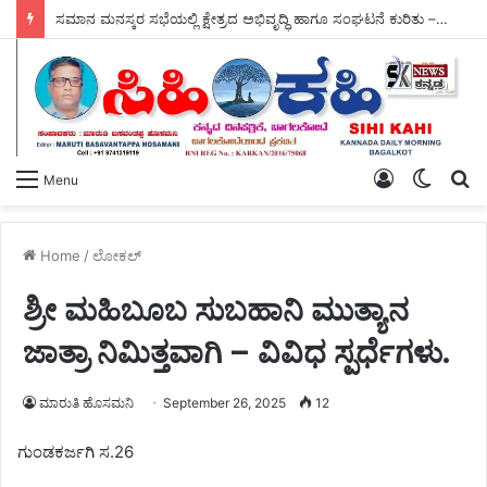
ಸಮಾನ ಮನಸ್ಕರ ಸಭೆಯಲ್ಲಿ ಕ್ಷೇತ್ರದ ಅಭಿವೃದ್ಧಿ ಹಾಗೂ ಸಂಘಟನೆ ಕುರಿತು – ಶಾಸಕ ಎನ್.ವೈ ಗೋಪಾಲಕೃಷ್ಣ ಚರ್ಚೆ.
Log
Switch
S
Menu
In
skin
fo
Home
/
ಲೋಕಲ್
ಶ್ರೀ ಮಹಿಬೂಬ ಸುಬಹಾನಿ ಮುತ್ಯಾನ
ಜಾತ್ರಾ ನಿಮಿತ್ತವಾಗಿ – ವಿವಿಧ ಸ್ಪರ್ಧೆಗಳು.
ಮಾರುತಿ ಹೊಸಮನಿ
September 26, 2025
12
ಗುಂಡಕರ್ಜಗಿ ಸ.26