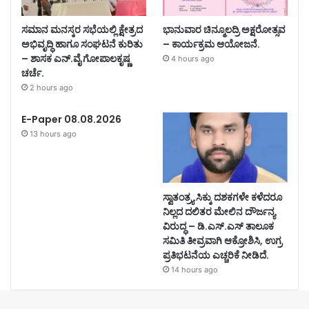
ಸಮಾನ ಮನಸ್ಕರ ಸಭೆಯಲ್ಲಿ ಕ್ಷೇತ್ರದ
ಭಾನುವಾರ ಚಿನ್ಮೂಲದ್ರಿ ಅಕ್ಷರೋತ್ಸವ
ಅಭಿವೃದ್ಧಿ ಹಾಗೂ ಸಂಘಟನೆ ಕುರಿತು
– ಕಾರ್ಯಕ್ರಮ ಆಯೋಜನೆ.
– ಶಾಸಕ ಎನ್.ವೈ ಗೋಪಾಲಕೃಷ್ಣ
4 hours ago
ಚರ್ಚೆ.
2 hours ago
E-Paper 08.08.2026
13 hours ago
ಸ್ವಾತಂತ್ರ್ಯ ಸಿಕ್ಕು ದಶಕಗಳೇ ಕಳೆದರೂ
ನಿಲ್ಲದ ದಲಿತರ ಮೇಲಿನ ದೌರ್ಜನ್ಯ
ವಿರುದ್ಧ – ಡಿ.ಎಸ್.ಎಸ್ ತಾಲೂಕ
ಸಮಿತಿ ತೀವ್ರವಾಗಿ ಆಕ್ರೋಶಿಸಿ, ಉಗ್ರ
ಪ್ರತಿಭಟನೆಯ ಎಚ್ಚರಿಕೆ ನೀಡಿದೆ.
14 hours ago