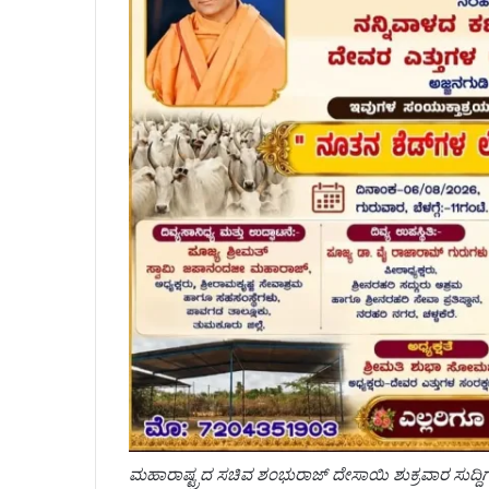
ಮಹಾರಾಷ್ಟ್ರದ ಸಚಿವ ಶಂಭುರಾಜ್ ದೇಸಾಯಿ ಶುಕ್ರವಾರ ಸುದ್ದ