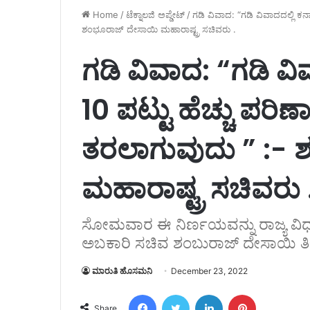
Home
/
ಟೆಕ್ನಾಲಜಿ ಅಪ್ಡೇಟ್
/
ಗಡಿ ವಿವಾದ: “ಗಡಿ ವಿವಾದದಲ್ಲಿ ಕರ್
ಶಂಭೂರಾಜ್ ದೇಸಾಯಿ ಮಹಾರಾಷ್ಟ್ರ ಸಚಿವರು .
ಗಡಿ ವಿವಾದ: “ಗಡಿ ವಿವ
10 ಪಟ್ಟು ಹೆಚ್ಚು ಪರಿ
ತರಲಾಗುವುದು ” :-
ಮಹಾರಾಷ್ಟ್ರ ಸಚಿವರು 
ಸೋಮವಾರ ಈ ನಿರ್ಣಯವನ್ನು ರಾಜ್ಯ ವಿಧ
ಅಬಕಾರಿ ಸಚಿವ ಶಂಬುರಾಜ್ ದೇಸಾಯಿ ತಿಳಿಸ
ಮಾರುತಿ ಹೊಸಮನಿ
December 23, 2022
Facebook
Twitter
LinkedIn
Pinterest
Share