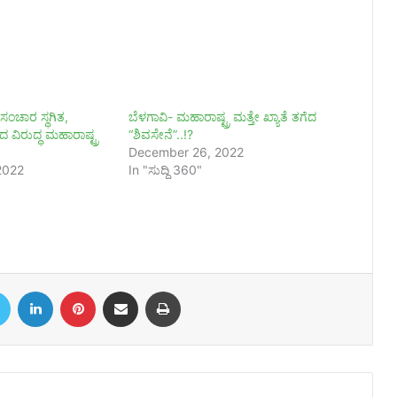
 ಸಂಚಾರ ಸ್ಥಗಿತ,
ಬೆಳಗಾವಿ- ಮಹಾರಾಷ್ಟ್ರ ಮತ್ತೇ ಖ್ಯಾತೆ ತಗೆದ
 ವಿರುದ್ಧ ಮಹಾರಾಷ್ಟ್ರ
“ಶಿವಸೇನೆ”..!?
December 26, 2022
2022
In "ಸುದ್ದಿ 360"
book
Twitter
LinkedIn
Pinterest
Share via Email
Print