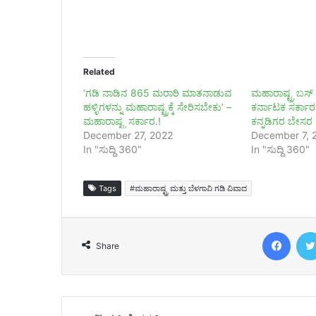
Related
‘ಗಡಿ ನಾಡಿನ 865 ಮರಾಠಿ ಮಾತನಾಡುವ
ಮಹಾರಾಷ್ಟ್ರ ಬಸ್​
ಹಳ್ಳಿಗಳನ್ನು ಮಹಾರಾಷ್ಟ್ರಕ್ಕೆ ಸೇರಿಸಬೇಕು’ –
ಕರ್ನಾಟಕ ಸರ್ಕಾರದ
ಮಹಾರಾಷ್ಟ್ರ ಸರ್ಕಾರ.!
ಕನ್ನಡಿಗರ ಬೇಸರ
December 27, 2022
December 7, 
In "ಸುದ್ದಿ 360"
In "ಸುದ್ದಿ 360"
Tags
#ಮಹಾರಾಷ್ಟ್ರ ಮತ್ತು ಬೆಳಗಾವಿ ಗಡಿ ವಿವಾದ
Face
Share