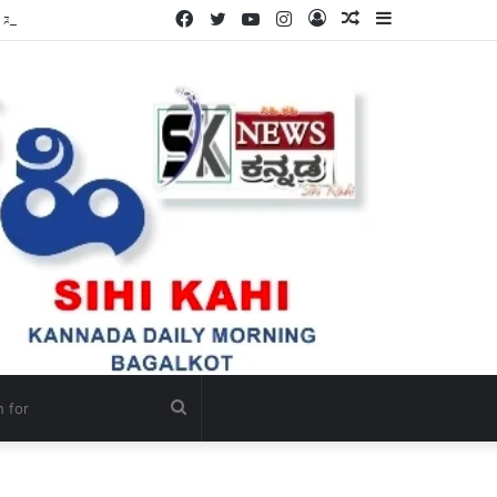
Facebook
Twitter
YouTube
Instagram
Log
Random
Sidebar
ಸೌಜನ್ಯ.
In
Article
Search
for