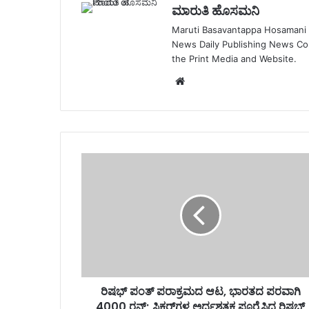
ಮಾರುತಿ ಹೊಸಮನಿ
Maruti Basavantappa Hosamani is
News Daily Publishing News C
the Print Media and Website.
Website
ರಿಷಭ್ ಪಂತ್ ಪರಾಕ್ರಮದ ಆಟ, ಭಾರತದ ಪರವಾಗಿ
4000 ರನ್; ಸಿಕ್ಸರ್​ಗಳ ಅರ್ಧಶತಕ ಪೂರೈಸಿದ ರಿಷಬ್