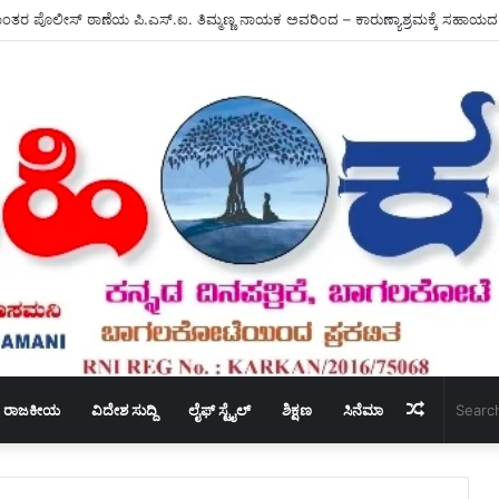
ತರ ಪೊಲೀಸ್ ಠಾಣೆಯ ಪಿ.ಎಸ್.ಐ. ತಿಮ್ಮಣ್ಣ ನಾಯಕ ಅವರಿಂದ – ಕಾರುಣ್ಯಾಶ್ರಮಕ್ಕೆ ಸಹಾಯದ 
Random
ರಾಜಕೀಯ
ವಿದೇಶ ಸುದ್ದಿ
ಲೈಫ್ ಸ್ಟೈಲ್
ಶಿಕ್ಷಣ
ಸಿನೆಮಾ
Article