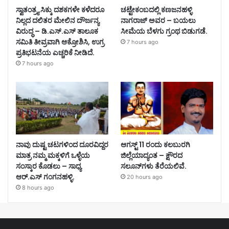
ಸ್ವಾತಂತ್ರ್ಯ ಸಿಕ್ಕು ದಶಕಗಳೇ ಕಳೆದರೂ
ಚಟ್ಟೇಕಂಬದಲ್ಲಿ ಕಣಜನಹಳ್ಳಿ
ನಿಲ್ಲದ ದಲಿತರ ಮೇಲಿನ ದೌರ್ಜನ್ಯ
ನಾಗರಾಜ್ ಅವರ – ಬಯಲು
ವಿರುದ್ಧ – ಡಿ.ಎಸ್.ಎಸ್ ತಾಲೂಕ
ಸೀಮೆಯ ಬೆಳಗು ಗ್ರಂಥ ಬಿಡುಗಡೆ.
ಸಮಿತಿ ತೀವ್ರವಾಗಿ ಆಕ್ರೋಶಿಸಿ, ಉಗ್ರ
7 hours ago
ಪ್ರತಿಭಟನೆಯ ಎಚ್ಚರಿಕೆ ನೀಡಿದೆ.
7 hours ago
ನಾವು ದುಷ್ಟ ಚಟಗಳಿಂದ ದೂರವಿದ್ದರ
ಆಗಸ್ಟ್ 11 ರಂದು ಕಲಬುರಗಿ
ಮಾತ್ರ ನಮ್ಮ ಮಕ್ಕಳಿಗೆ ಒಳ್ಳೆಯ
ಜಿಲ್ಲೆಯಾದ್ಯಂತ – ಕ್ಷೌರದ
ಸಂಸ್ಕಾರ ಕೊಡಲು – ಸಾಧ್ಯ
ಸಲೂನ್‌ಗಳು ತೆರೆಯಲಿವೆ.
ಆರ್.ಎಸ್ ಗಂಗನಹಳ್ಳಿ.
20 hours ago
8 hours ago