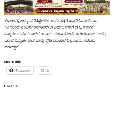
ಕಲಾಪದಲ್ಲಿ ಸದಸ್ಯ ಮರಿತಿಬ್ಬೇಗೌಡ ಅವರ ಪ್ರಶ್ನೆಗೆ ಉತ್ತರಿಸಿದ ಸಚಿವರು,
ಒಂದರಿಂದ ಎಂಟನೇ ತರಗತಿವರೆಗಿನ ವಿದ್ಯಾರ್ಥಿಗಳಿಗೆ ರಾಜ್ಯ ಸರ್ಕಾರ
ವಿದ್ಯಾರ್ಥಿವೇತನ ನೀಡಲಿದೆ.ಈ ವರ್ಷ ಹಣದ ಕೊರತೆಯಾಗಿರಬಹುದು. ಆದರೆ,
ಯಾವ ವಿದ್ಯಾರ್ಥಿ ವೇತನವನ್ನು ಸ್ಥಗಿತ ಮಾಡುವುದಿಲ್ಲ ಎಂದು ಸಚಿವರು
ಹೇಳಿದ್ದಾರೆ.
Share this:
Facebook
X
Like this: