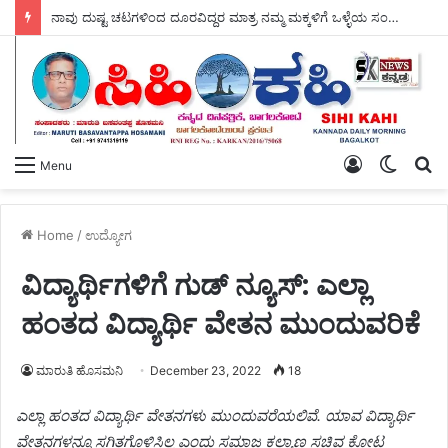
ನಾವು ದುಷ್ಟ ಚಟಗಳಿಂದ ದೂರವಿದ್ದರ ಮಾತ್ರ ನಮ್ಮ ಮಕ್ಕಳಿಗೆ ಒಳ್ಳೆಯ ಸಂಸ್ಕಾರ ಕೊಡಲು – ಸಾಧ್ಯ ಆರ್.ಎಸ್ ಗಂಗನಹಳ್ಳಿ.
Log
Switch
S
Menu
In
skin
fo
Home
/
ಉದ್ಯೋಗ
ವಿದ್ಯಾರ್ಥಿಗಳಿಗೆ ಗುಡ್ ನ್ಯೂಸ್: ಎಲ್ಲಾ
ಹಂತದ ವಿದ್ಯಾರ್ಥಿ ವೇತನ ಮುಂದುವರಿಕೆ
ಮಾರುತಿ ಹೊಸಮನಿ
December 23, 2022
18
ಎಲ್ಲಾ ಹಂತದ ವಿದ್ಯಾರ್ಥಿ ವೇತನಗಳು ಮುಂದುವರೆಯಲಿವೆ. ಯಾವ ವಿದ್ಯಾರ್ಥಿ
ವೇತನಗಳನ್ನೂ ಸ್ಥಗಿತಗೊಳಿಸಿಲ್ಲ ಎಂದು ಸಮಾಜ ಕಲ್ಯಾಣ ಸಚಿವ ಕೋಟ