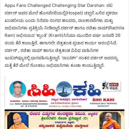
Appu Fans Challenged Challenging Star Darshan: ನಟ
ದರ್ಶನ್ ಅವರ ಮೇಲೆ ಹೊಸಪೇಟೆಯಲ್ಲಿ(Hospet) ಚಪ್ಪಲಿ ಎಸೆದ ಪ್ರಕರಣ
ಖಂಡನೀಯ ಎಂದು ಸಿನೆಮಾ ರಂಗದ ಹಲವರು, ರಾಜಕಾರಣಿಗಳು ಮತ್ತು
ಅಭಿಮಾನಿಗಳು ಪ್ರತಿಕ್ರಿಯೆ ನೀಡಿದ್ದಾರೆ.ದರ್ಶನ್‌ ಹಾಗೂ ರಚಿತಾ ರಾಮ್‌(Rachita
Ram) ಅಭಿನಯದ ‘ಕ್ರಾಂತಿ’ (Kranti)ಸಿನಿಮಾ ಮುಂದಿನ ವರ್ಷ ಜನವರಿ 26
ರಂದು ತೆರೆ ಕಾಣುತ್ತಿದೆ. ಈಗಾಗಲೇ ಚಿತ್ರತಂಡ ಪ್ರಚಾರ ಕಾರ್ಯ ಆರಂಭಿಸಿದೆ.
ದರ್ಶನ್‌ , ರಚಿತಾ ರಾಮ್‌ ಹಾಗೂ ಚಿತ್ರತಂಡ ವಿವಿಧ ವಾಹಿನಿಗಳ
ಇಂಟರ್‌ವ್ಯೂನಲ್ಲಿ ಭಾಗವಹಿಸುತ್ತಿದ್ದಾರೆ. ‘ರಾಬರ್ಟ್‌’ ನಂತರ ದರ್ಶನ್‌ ಅವರನ್ನು
ಮತ್ತೆ ತೆರೆ ಮೇಲೆ ನೋಡಲು ಅಭಿಮಾನಿಗಳು ಕೂಡಾ ಕಾಯುತ್ತಿದ್ದಾರೆ.