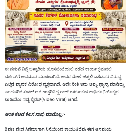
ಈ ನಡುವೆ ನಿನ್ನೆ ಬಳ್ಳಾರಿಯ ಹೊಸಪೇಟೆಯಲ್ಲಿ ನಡೆದ ಕಾರ್ಯಕ್ರಮದಲ್ಲಿ
ದರ್ಶನ್‌ಗೆ ಅವಮಾನ ಮಾಡಲಾಗಿದೆ. ಅವರ ಮೇಲೆ ಚಪ್ಪಲಿ ಎಸೆದವರ ವಿರುದ್ಧ
ಎಲ್ಲೆಡೆ ವ್ಯಾಪಕ ವಿರೋಧ ವ್ಯಕ್ತವಾಗಿದೆ. ಅದೇ ರೀತಿ ಇದು ಅಪ್ಪು ಫ್ಯಾನ್ಸ್ ಮಾಡಿದ್ದು
ಎಂದವರಿಗೆ ಖಡಕ್ ಆಗೆ ಉತ್ತರಿಸಿದ್ದ ರಾಜ್ ಕುಟುಂಬದ ಅಭಿಮಾನಿಯೊಬ್ಬರ
ವೀಡಿಯೋ ಸದ್ಯ ವೈರಲ್(Video Viral) ಆಗಿದೆ.
ಅಂತ ಕಚಡ ಕೆಲಸ ನಾವು ಮಾಡೊಲ್ಲ :-
ಶಿವಣ್ಙ ವೇದ ಸಿನೆಮಾಗಾಗಿ ನಿನ್ನೆಯಿಂದ ಕಾಯುತ್ತಿದ್ದೆವು ಈಗ ಆಸಮಯ