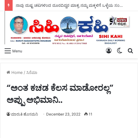
ನಾವು ದುಷ್ಟ ಚಟಗಳಿಂದ ದೂರವಿದ್ದರ ಮಾತ್ರ ನಮ್ಮ ಮಕ್ಕಳಿಗೆ ಒಳ್ಳೆಯ ಸಂಸ್ಕಾರ ಕೊಡಲು – ಸಾಧ್ಯ ಆರ್.ಎಸ್ ಗಂಗನಹಳ್ಳಿ.
Log
Switch
S
Menu
In
skin
fo
Home
/
ಸಿನೆಮಾ
“ಅಂತ ಕಚಡ ಕೆಲಸ ಮಾಡೋರಲ್ಲ”
ಅಪ್ಪು ಅಭಿಮಾನಿ..
ಮಾರುತಿ ಹೊಸಮನಿ
December 23, 2022
11