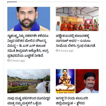
ಸ್ವಾತಂತ್ರ್ಯ ಸಿಕ್ಕು ದಶಕಗಳೇ ಕಳೆದರೂ
ಚಟ್ಟೇಕಂಬದಲ್ಲಿ ಕಣಜನಹಳ್ಳಿ
ನಿಲ್ಲದ ದಲಿತರ ಮೇಲಿನ ದೌರ್ಜನ್ಯ
ನಾಗರಾಜ್ ಅವರ – ಬಯಲು
ವಿರುದ್ಧ – ಡಿ.ಎಸ್.ಎಸ್ ತಾಲೂಕ
ಸೀಮೆಯ ಬೆಳಗು ಗ್ರಂಥ ಬಿಡುಗಡೆ.
ಸಮಿತಿ ತೀವ್ರವಾಗಿ ಆಕ್ರೋಶಿಸಿ, ಉಗ್ರ
6 hours ago
ಪ್ರತಿಭಟನೆಯ ಎಚ್ಚರಿಕೆ ನೀಡಿದೆ.
6 hours ago
ನಾವು ದುಷ್ಟ ಚಟಗಳಿಂದ ದೂರವಿದ್ದರ
ಆಗಸ್ಟ್ 11 ರಂದು ಕಲಬುರಗಿ
ಮಾತ್ರ ನಮ್ಮ ಮಕ್ಕಳಿಗೆ ಒಳ್ಳೆಯ
ಜಿಲ್ಲೆಯಾದ್ಯಂತ – ಕ್ಷೌರದ