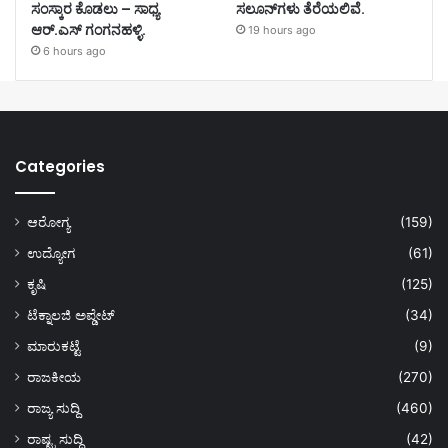
ಸಂಸ್ಕಾರ ಕೊಡಲು – ಸಾಧ್ಯ
ಸಲೂನ್‌ಗಳು ತೆರೆಯಲಿವೆ.
ಆರ್.ಎಸ್ ಗಂಗನಹಳ್ಳಿ.
19 hours ago
6 hours ago
Categories
ಆರೋಗ್ಯ
(159)
ಉದ್ಯೋಗ
(61)
ಕೃಷಿ
(125)
ಟೆಕ್ನಾಲಜಿ ಅಪ್ಡೇಟ್
(34)
ಮಾರುಕಟ್ಟೆ
(9)
ರಾಜಕೀಯ
(270)
ರಾಜ್ಯ ಸುದ್ದಿ
(460)
ರಾಷ್ಟ್ರ ಸುದ್ದಿ
(42)