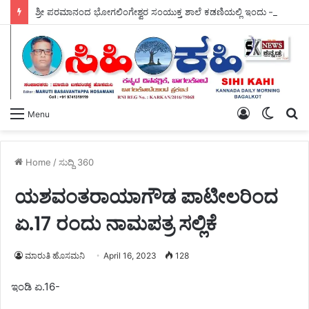
ಶ್ರೀ ಪರಮಾನಂದ ಭೋಗಲಿಂಗೇಶ್ವರ ಸಂಯುಕ್ತ ಶಾಲೆ ಕಡಣಿಯಲ್ಲಿ ಇಂದು – ವ್ಯಸನ ಮುಕ್ತ ಕಾರ್ಯಕ್ರಮ ಜರಗಿತು.
Log
Switch
S
Menu
In
skin
fo
Home
/
ಸುದ್ದಿ 360
ಯಶವಂತರಾಯಾಗೌಡ ಪಾಟೀಲರಿಂದ
ಏ.17 ರಂದು ನಾಮಪತ್ರ ಸಲ್ಲಿಕೆ
ಮಾರುತಿ ಹೊಸಮನಿ
April 16, 2023
128
ಇಂಡಿ ಏ.16-