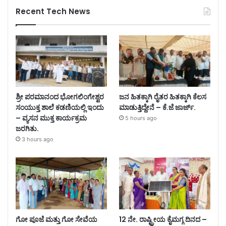
Recent Tech News
ಶ್ರೀ ಪರಮಾನಂದ ಭೋಗಲಿಂಗೇಶ್ವರ
ಜನ ಹಿತಕ್ಕಾಗಿ ರೈತರ ಹಿತಕ್ಕಾಗಿ ಕೆಲಸ
ಸಂಯುಕ್ತ ಶಾಲೆ ಕಡಣಿಯಲ್ಲಿ ಇಂದು
ಮಾಡುತ್ತಿದ್ದೇನೆ – ಕೆ.ಜೆ ಜಾರ್ಜ್.
– ವ್ಯಸನ ಮುಕ್ತ ಕಾರ್ಯಕ್ರಮ
5 hours ago
ಜರಗಿತು.
3 hours ago
ಗೋ ಪೂಜೆ ಮತ್ತು ಗೋ ಸೇವೆಯ
12 ನೇ. ರಾಷ್ಟ್ರೀಯ ಕೈಮಗ್ಗ ದಿನದ –