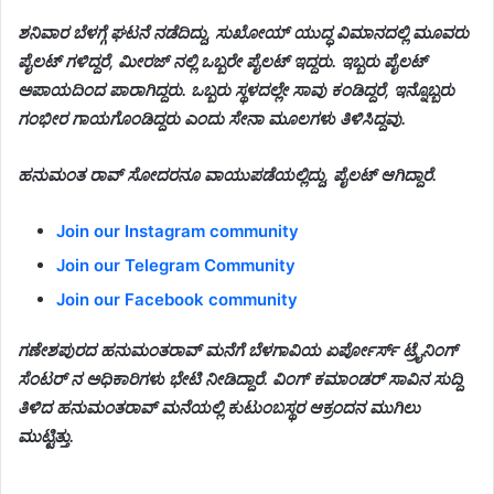
ಶನಿವಾರ ಬೆಳಗ್ಗೆ ಘಟನೆ ನಡೆದಿದ್ದು, ಸುಖೋಯ್ ಯುದ್ಧ ವಿಮಾನದಲ್ಲಿ ಮೂವರು
ಪೈಲಟ್ ಗಳಿದ್ದರೆ, ಮೀರಜ್ ನಲ್ಲಿ ಒಬ್ಬರೇ ಪೈಲಟ್ ಇದ್ದರು. ಇಬ್ಬರು ಪೈಲಟ್
ಅಪಾಯದಿಂದ ಪಾರಾಗಿದ್ದರು. ಒಬ್ಬರು ಸ್ಥಳದಲ್ಲೇ ಸಾವು ಕಂಡಿದ್ದರೆ, ಇನ್ನೊಬ್ಬರು
ಗಂಭೀರ ಗಾಯಗೊಂಡಿದ್ದರು ಎಂದು ಸೇನಾ ಮೂಲಗಳು ತಿಳಿಸಿದ್ದವು.
ಹನುಮಂತ ರಾವ್ ಸೋದರನೂ ವಾಯುಪಡೆಯಲ್ಲಿದ್ದು, ಪೈಲಟ್ ಆಗಿದ್ದಾರೆ.
Join our Instagram community
Join our Telegram Community
Join our Facebook community
ಗಣೇಶಪುರದ ಹನುಮಂತರಾವ್ ಮನೆಗೆ ಬೆಳಗಾವಿಯ ಏರ್ಪೋರ್ಸ್ ಟ್ರೈನಿಂಗ್
ಸೆಂಟರ್‌ ನ ಅಧಿಕಾರಿಗಳು ಭೇಟಿ ನೀಡಿದ್ದಾರೆ. ವಿಂಗ್ ಕಮಾಂಡರ್ ಸಾವಿನ‌ ಸುದ್ದಿ
ತಿಳಿದ ಹನುಮಂತರಾವ್ ಮನೆಯಲ್ಲಿ ಕುಟುಂಬಸ್ಥರ ಆಕ್ರಂದನ ಮುಗಿಲು
ಮುಟ್ಟಿತ್ತು.