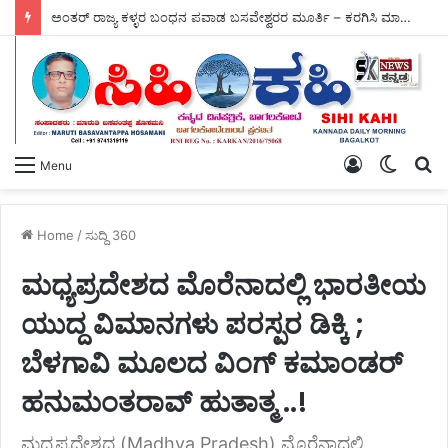
ಅಂತರ್ ರಾಜ್ಯ ಕಳ್ಳರ ಬಂಧನ ಪವಾಡ ಬಸವೇಶ್ವರರ ಮೂರ್ತಿ – ಕರಗಿಸಿ ಮಾರಿದ್ದ ಗಟ್ಟಿ ಬೆಳ್ಳಿ ವಶಕ್ಕೆ.
Log
Switch
S
Menu
In
skin
fo
Home
/
ಸುದ್ದಿ 360
ಮಧ್ಯಪ್ರದೇಶದ ಮೊರೆನಾದಲ್ಲಿ ಭಾರತೀಯ
ಯುದ್ದ ವಿಮಾನಗಳು ಪರಸ್ಪರ ಡಿಕ್ಕಿ ;
ಬೆಳಗಾವಿ ಮೂಲದ ವಿಂಗ್ ಕಮಾಂಡರ್
ಹನುಮಂತರಾವ್ ಹುತಾತ್ಮ ..!
ಮಧ್ಯಪ್ರದೇಶದ (Madhya Pradesh) ಮೊರೆನಾದಲ್ಲಿ