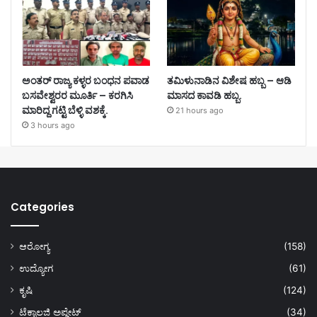
ಅಂತರ್ ರಾಜ್ಯ ಕಳ್ಳರ ಬಂಧನ ಪವಾಡ
ತಮಿಳುನಾಡಿನ ವಿಶೇಷ ಹಬ್ಬ – ಆಡಿ
ಬಸವೇಶ್ವರರ ಮೂರ್ತಿ – ಕರಗಿಸಿ
ಮಾಸದ ಕಾವಡಿ ಹಬ್ಬ.
ಮಾರಿದ್ದ ಗಟ್ಟಿ ಬೆಳ್ಳಿ ವಶಕ್ಕೆ.
21 hours ago
3 hours ago
Categories
ಆರೋಗ್ಯ
(158)
ಉದ್ಯೋಗ
(61)
ಕೃಷಿ
(124)
ಟೆಕ್ನಾಲಜಿ ಅಪ್ಡೇಟ್
(34)