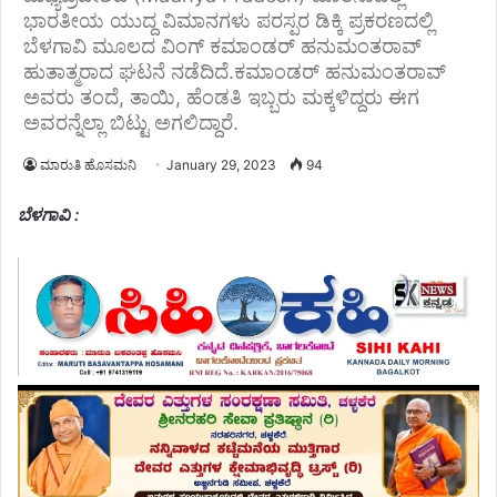
ಭಾರತೀಯ ಯುದ್ದ ವಿಮಾನಗಳು ಪರಸ್ಪರ ಡಿಕ್ಕಿ ಪ್ರಕರಣದಲ್ಲಿ
ಬೆಳಗಾವಿ ಮೂಲದ ವಿಂಗ್ ಕಮಾಂಡರ್ ಹನುಮಂತರಾವ್
ಹುತಾತ್ಮರಾದ ಘಟನೆ ನಡೆದಿದೆ.ಕಮಾಂಡರ್ ಹನುಮಂತರಾವ್
ಅವರು ತಂದೆ, ತಾಯಿ, ಹೆಂಡತಿ ಇಬ್ಬರು ಮಕ್ಕಳಿದ್ದರು ಈಗ
ಅವರನ್ನೆಲ್ಲಾ ಬಿಟ್ಟು ಅಗಲಿದ್ದಾರೆ.
ಮಾರುತಿ ಹೊಸಮನಿ
January 29, 2023
94
ಬೆಳಗಾವಿ :