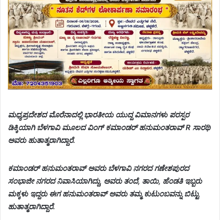
ಮಧ್ಯಪ್ರದೇಶದ ಮೊರೆನಾದಲ್ಲಿ ಭಾರತೀಯ ಯುದ್ದ ವಿಮಾನಗಳು ಪರಸ್ಪರ
ಡಿಕ್ಕಿಯಾಗಿ ಬೆಳಗಾವಿ ಮೂಲದ ವಿಂಗ್ ಕಮಾಂಡರ್ ಹನುಮಂತರಾವ್ R ಸಾರಥಿ
ಅವರು ಹುತಾತ್ಮರಾಗಿದ್ದಾರೆ.
ಕಮಾಂಡರ್ ಹನುಮಂತರಾವ್ ಅವರು ಬೆಳಗಾವಿ ನಗರದ ಗಣೇಶಪುರದ
ಸಂಭಾಜೀ ನಗರದ ನಿವಾಸಿಯಾಗಿದ್ದು, ಅವರು ತಂದೆ, ತಾಯಿ, ಹೆಂಡತಿ ಇಬ್ಬರು
ಮಕ್ಕಳು ಇದ್ದರು ಈಗ ಹನುಮಂತರಾವ್ ಅವರು ತಮ್ಮ ಕುಟುಂಬವನ್ನು ಬಿಟ್ಟು
ಹುತಾತ್ಮರಾಗಿದ್ದಾರೆ.