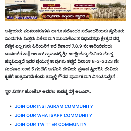
ಆತ್ಮೀಯರು ಮುಖಂಡರುಗಳು ಹಾಗೂ ಸಹೋದರ ಸಹೋದರಿಯರು ಸ್ನೇಹಿತರು
ಬಂದುಗಳು ಮಿತ್ರರು ವಿಶೇಷವಾಗಿ ಮಾಯಕೊಂಡ ವಿಧಾನಸಭಾ ಕ್ಷೇತ್ರದ ನನ್ನ
ನೆಚ್ಚಿನ ಎಲ್ಲ ಗುರು ಹಿರಿಯರಿಗೆ ಇದೆ ದಿನಾಂಕ 7.8.9 ನೇ ತಾರೀಖಿನಂದು
ದಾವಣಗೆರೆ ತಾ||ಆಲೂರ್ ಗ್ರಾಮದಲ್ಲಿ ಶ್ರೀ ಉಚ್ಚೆಂಗೆಮ್ಮ ದೇವಿಯ ದೊಡ್ಡ
ಹಬ್ಬವಿರುತ್ತದೆ ಇದರ ಪ್ರಯುಕ್ತ ತಾವುಗಳು ತಪ್ಪದೆ ದಿನಾಂಕ 8-3-2023 ನೇ
ಬುಧವಾರ ಸಂಜೆ 5 ಗಂಟೆಗೆ ಆಗಮಿಸಿ ದೇವಿಯ ಪ್ರಸಾದ ಸ್ವೀಕರಿಸಿ ದೇವಿಯ
ಕೃಪೆಗೆ ಪಾತ್ರರಾಗಬೇಕೆಂದು ತಮ್ಮಲ್ಲಿ ಗೌರವ ಪೂರ್ವಕವಾಗಿ ವಿನಂತಿಸುತ್ತೇನೆ .
ಸ್ಥಳ :ನಿಸರ್ಗ ಹೋಟೆಲ್ ಆವರಣ ಕಾಡಜ್ಜಿ ರಸ್ತೆ ಆಲೂರ್..
JOIN OUR INSTAGRAM COMMUNITY
JOIN OUR WHATSAPP COMMUNITY
JOIN OUR TWITTER COMMUNITY