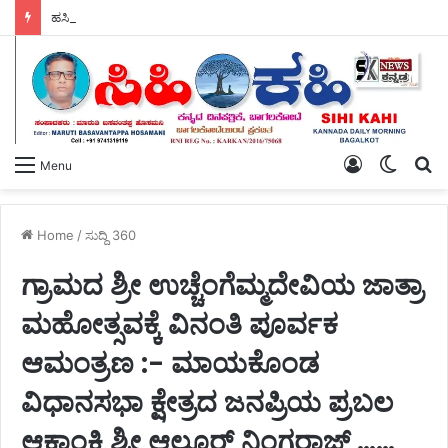
ಹಸಿರು ಸೇನೆಯ ಯುವ ಘಟಕದ ಅಧ್ಯಕ್ಷರಾಗಿ ಪ್ರಶಾಂತ ಭೂಸನೂರ ಆಯ್ಕೆ.
Log
Switch
S
Menu
In
skin
fo
Home
/
ಸುದ್ದಿ 360
ಗ್ರಾಮದ ಶ್ರೀ ಉಚ್ಚೆಂಗೆಮ್ಮದೇವಿಯ ಜಾತ್ರಾ
ಮಹೋತ್ಸವಕ್ಕೆ ವಿನಂತಿ ಪೂರ್ವಕ
ಆಮಂತ್ರಣ :- ಮಾಯಕೊಂಡ
ವಿಧಾನಸಭಾ ಕ್ಷೇತ್ರದ ಜನಪ್ರಿಯ ಪ್ರಬಲ
ಆಕಾಂಕ್ಷಿ ಶ್ರೀ ಆಲೂರ್ ನಿಂಗರಾಜ್ ……