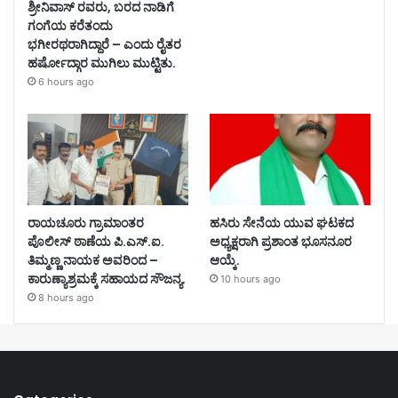
ಶ್ರೀನಿವಾಸ್ ರವರು, ಬರದ ನಾಡಿಗೆ
ಗಂಗೆಯ ಕರೆತಂದು
ಭಗೀರಥರಾಗಿದ್ದಾರೆ – ಎಂದು ರೈತರ
ಹರ್ಷೋದ್ಗಾರ ಮುಗಿಲು ಮುಟ್ಟಿತು.
6 hours ago
ರಾಯಚೂರು ಗ್ರಾಮಾಂತರ
ಹಸಿರು ಸೇನೆಯ ಯುವ ಘಟಕದ
ಪೊಲೀಸ್ ಠಾಣೆಯ ಪಿ.ಎಸ್.ಐ.
ಅಧ್ಯಕ್ಷರಾಗಿ ಪ್ರಶಾಂತ ಭೂಸನೂರ
ತಿಮ್ಮಣ್ಣ ನಾಯಕ ಅವರಿಂದ –
ಆಯ್ಕೆ.
ಕಾರುಣ್ಯಾಶ್ರಮಕ್ಕೆ ಸಹಾಯದ ಸೌಜನ್ಯ.
10 hours ago
8 hours ago