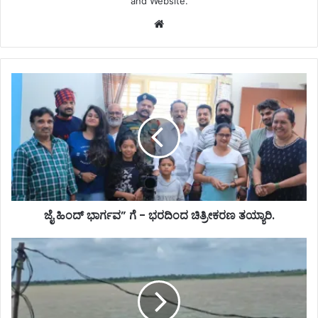
and Website.
Website
ಜೈ ಹಿಂದ್ ಭಾರ್ಗವ” ಗೆ - ಭರದಿಂದ ಚಿತ್ರೀಕರಣ ತಯ್ಯಾರಿ.