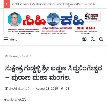
ದಲಿತ ಮುಖಂಡ ಭೀಮಾನಂದ ಅವರ ಬರ್ಬರ ಹತ್ಯೆ ಖಂಡನೀಯ – ಆರೋಪಿಗಳ ತಕ್ಷಣ ಬಂಧನಕ್ಕೆ ಕರ್ನಾಟಕ ರಾಜ್ಯ ದಲಿತ ವಿದ್ಯಾರ್ಥಿ ಪರಿಷತ್ ಆಗ್ರಹ.
Log
Switch
S
Menu
In
skin
fo
Home
/
ಲೋಕಲ್
ಸುಕ್ಷೇತ್ರ ಗುಡ್ಡಳ್ಳಿ ಶ್ರೀ ಲಚ್ಚಣ ಸಿದ್ದಲಿಂಗೇಶ್ವರ
– ಪುರಾಣ ಮಹಾ ಮಂಗಲ.
ಮಾರುತಿ ಹೊಸಮನಿ
August 23, 2025
108
ಆಲಮೇಲ ಆ.23