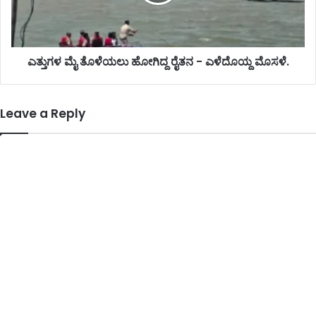
ಎತ್ತುಗಳ ಮೈ ತೊಳೆಯಲು ಹೋಗಿದ್ದ ರೈತನ - ಎಳೆದೊಯ್ದ ಮೊಸಳೆ.
Leave a Reply