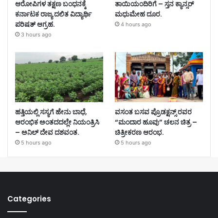
ಆರೋಪಿಗಳ ತಕ್ಷಣ ಬಂಧನಕ್ಕೆ
ತಾಯಿಯಂದಿರಿಗೆ – ಸ್ತನ ಕ್ಯಾನ್ಸರ್
ಕರ್ನಾಟಕ ರಾಜ್ಯ ದಲಿತ ವಿದ್ಯಾರ್ಥಿ
ಮಧುಮೇಹ ದೂರ.
ಪರಿಷತ್ ಆಗ್ರಹ.
4 hours ago
3 hours ago
ಹತ್ತಿಯಲ್ಲಿ ಸಸ್ಯಗೆ ಹೇನು ಬಾಧೆ,
ವಸಂತ ಬಸವ ಪ್ರೊಡಕ್ಷನ್ಸ್ ರವರ
ಆರಂಭಿಕ ಅಂತದದಲ್ಲೇ ನಿಯಂತ್ರಿಸಿ
“ಮಂದಾರ ಹೂವು” ಚಲನ ಚಿತ್ರ –
– ಅನಿಲ್ ದೇವ ದಶವಂತ.
ಚಿತ್ರೀಕರಣ ಆರಂಭ.
5 hours ago
5 hours ago
Categories