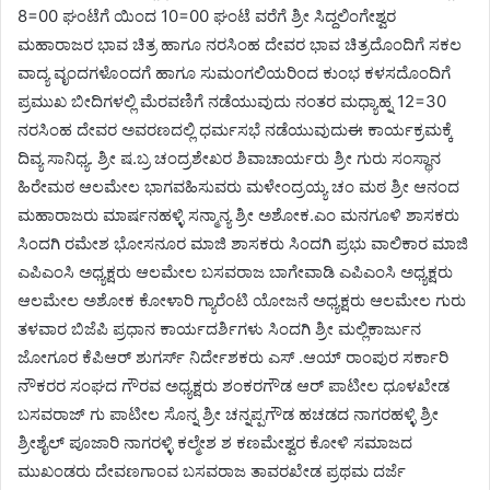
8=00 ಘಂಟೆಗೆ ಯಿಂದ 10=00 ಘಂಟೆ ವರೆಗೆ ಶ್ರೀ ಸಿದ್ದಲಿಂಗೇಶ್ವರ
ಮಹಾರಾಜರ ಭಾವ ಚಿತ್ರ ಹಾಗೂ ನರಸಿಂಹ ದೇವರ ಭಾವ ಚಿತ್ರದೊಂದಿಗೆ ಸಕಲ
ವಾದ್ಯ ವೃಂದಗಳೊಂದಗೆ ಹಾಗೂ ಸುಮಂಗಲಿಯರಿಂದ ಕುಂಭ ಕಳಸದೊಂದಿಗೆ
ಪ್ರಮುಖ ಬೀದಿಗಳಲ್ಲಿ ಮೆರವಣಿಗೆ ನಡೆಯುವುದು ನಂತರ ಮಧ್ಯಾಹ್ನ 12=30
ನರಸಿಂಹ ದೇವರ ಅವರಣದಲ್ಲಿ ಧರ್ಮಸಭೆ ನಡೆಯುವುದುಈ ಕಾರ್ಯಕ್ರಮಕ್ಕೆ
ದಿವ್ಯ ಸಾನಿಧ್ಯ. ಶ್ರೀ ಷ.ಬ್ರ ಚಂದ್ರಶೇಖರ ಶಿವಾಚಾರ್ಯರು ಶ್ರೀ ಗುರು ಸಂಸ್ಥಾನ
ಹಿರೇಮಠ ಆಲಮೇಲ ಭಾಗವಹಿಸುವರು ಮಳೇಂದ್ರಯ್ಯ ಚಂ ಮಠ ಶ್ರೀ ಆನಂದ
ಮಹಾರಾಜರು ಮಾರ್ಷನಹಳ್ಳಿ ಸನ್ಮಾನ್ಯ ಶ್ರೀ ಅಶೋಕ.ಎಂ ಮನಗೂಳಿ ಶಾಸಕರು
ಸಿಂದಗಿ ರಮೇಶ ಭೋಸನೂರ ಮಾಜಿ ಶಾಸಕರು ಸಿಂದಗಿ ಪ್ರಭು ವಾಲಿಕಾರ ಮಾಜಿ
ಎಪಿಎಂಸಿ ಅಧ್ಯಕ್ಷರು ಆಲಮೇಲ ಬಸವರಾಜ ಬಾಗೇವಾಡಿ ಎಪಿಎಂಸಿ ಅಧ್ಯಕ್ಷರು
ಆಲಮೇಲ ಅಶೋಕ ಕೋಳಾರಿ ಗ್ಯಾರೆಂಟಿ ಯೋಜನೆ ಅಧ್ಯಕ್ಷರು ಆಲಮೇಲ ಗುರು
ತಳವಾರ ಬಿಜೆಪಿ ಪ್ರಧಾನ ಕಾರ್ಯದರ್ಶಿಗಳು ಸಿಂದಗಿ ಶ್ರೀ ಮಲ್ಲಿಕಾರ್ಜುನ
ಜೋಗೂರ ಕೆಪಿಆರ್ ಶುಗರ್ಸ್ ನಿರ್ದೇಶಕರು ಎಸ್ .ಆಯ್ ರಾಂಪುರ ಸರ್ಕಾರಿ
ನೌಕರರ ಸಂಘದ ಗೌರವ ಅಧ್ಯಕ್ಷರು ಶಂಕರಗೌಡ ಆರ್ ಪಾಟೀಲ ಧೂಳಖೇಡ
ಬಸವರಾಜ್ ಗು ಪಾಟೀಲ ಸೊನ್ನ ಶ್ರೀ ಚನ್ನಪ್ಪಗೌಡ ಹಚಡದ ನಾಗರಹಳ್ಳಿ ಶ್ರೀ
ಶ್ರೀಶೈಲ್ ಪೂಜಾರಿ ನಾಗರಳ್ಳಿ ಕಲ್ಮೇಶ ಶ ಕಣಮೇಶ್ವರ ಕೋಳಿ ಸಮಾಜದ
ಮುಖಂಡರು ದೇವಣಗಾಂವ ಬಸವರಾಜ ತಾವರಖೇಡ ಪ್ರಥಮ ದರ್ಜೆ