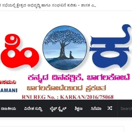
ಭೆಯಲ್ಲಿ ಕ್ಷೇತ್ರದ ಅಭಿವೃದ್ಧಿ ಹಾಗೂ ಸಂಘಟನೆ ಕುರಿತು – ಶಾಸಕ ಎನ್.ವೈ ಗೋಪಾಲಕೃಷ್ಣ ಚರ್ಚೆ
Random
ರಾಜಕೀಯ
ವಿದೇಶ ಸುದ್ದಿ
ಲೈಫ್ ಸ್ಟೈಲ್
ಶಿಕ್ಷಣ
ಸಿನೆಮಾ
Article