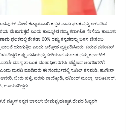
ಮೊದಲಾದವುಗಳ ಮೇಲೆ ಕಡ್ಡಾಯವಾಗಿ ಕನ್ನಡ ನಾಮ ಫಲಕವನ್ನು ಅಳವಡಿಸ
ು ಬಳಿಯ ಬೇಕಾಗುತ್ತದೆ ಎಂದು ತಾಲ್ಲೂಕಿನ ನಮ್ಮ ಕರ್ನಾಟಕ ಸೇನೆಯ ತಾಲೂಕು
ರು. ನಾಮ ಫಲಕದಲ್ಲಿ ಶೇಕಡಾ 60% ರಷ್ಟು ಕನ್ನಡವನ್ನು ಬಳಸ ಬೇಕೆಂಬ
ಪಾಲನೆ ಯಾಗುತ್ತಿಲ್ಲ ಎಂದು ಆಕ್ರೋಶ ವ್ಯಕ್ತಪಡಿಸಿದರು. ಬರುವ ನವೆಂಬರ್
ು ಬಳಸದಿದ್ದರೆ ಕಪ್ಪು ಮಸಿಯನ್ನು ಬಳೆಯುವ ಮೂಲಕ ನಮ್ಮ ಕರ್ನಾಟಕ
ೂಡಲೇ ಮಾನ್ಯ ತಾಲೂಕ ದಂಡಾಧಿಕಾರಿಗಳು ಪಟ್ಟಣದ ಅಂಗಡಿಗಳಿಗೆ
ು ಎಂದು ಮನವಿ ಮಾಡಿದರು ಈ ಸಂದರ್ಭದಲ್ಲಿ ಸುನಿಲ್ ಕನಮಡಿ, ಹುಸೇನ್
ಲಿ ಆವೇರಿ, ಬೀರು ಹಳ್ಳಿ, ಪರಸು ನಾಯ್ಕೋಡಿ, ಹಮೀದ್ ಮುಲ್ಲಾ, ಅಬೂಬಕರ್,
 ಉಪಸಿತರಿದ್ದರು.
್.ಕೆ ನ್ಯೂಸ್ ಕನ್ನಡ ಚಾನಲ್: ಭೀಮಪ್ಪ.ಹಚ್ಯಾಳ.ದೇವರ ಹಿಪ್ಪರಗಿ