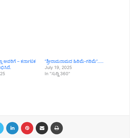
ಾ ಅವರಿಗೆ – ಕರ್ನಾಟಕ
“ಶ್ರೀರಾಮನಾಮದ ಹಿರಿಮೆ-ಗರಿಮೆ”…..
ಲಭಿಸಿದೆ.
July 19, 2025
025
In "ಸುದ್ದಿ 360"
book
Twitter
LinkedIn
Pinterest
Share via Email
Print