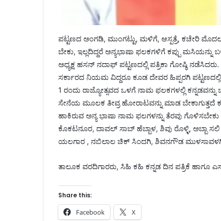
ಪಟ್ಟಣದ ಅಂಗಡಿ, ಮುಂಗಟ್ಟು, ಮಳಿಗೆ, ಆಸ್ಪತ್ರೆ, ಕಚೇರಿ 
ಬೇಕು, ಇಲ್ಲದಿದ್ದರೆ ಅನ್ಯಭಾಷಾ ಫಲಕಗಳಿಗೆ ಕಪ್ಪು ಮಸಿಯನ್ನ
ಅಧ್ಯಕ್ಷ ಹಸನ್ ನದಾಫ್ ಪಟ್ಟಣದಲ್ಲಿ ಪತ್ರಿಕಾ ಗೋಷ್ಠಿ ನಡೆಸಿದ
ಸರ್ಕಾರದ ನಿಯಮ ವಿದ್ದರೂ ಕೂಡ ದೇವರ ಹಿಪ್ಪರಗಿ ಪಟ್ಟಣದಲ್ಲಿ 
1 ರಂದು ರಾಜ್ಯೋತ್ಸವದ ಒಳಗೆ ನಾಮ ಫಲಕಗಳಲ್ಲಿ ಕನ್ನಡವನ್ನ
ಸೇನೆಯ ಮೂಲಕ ತೀವ್ರ ಹೋರಾಟವನ್ನು ಮಾಡ ಬೇಕಾಗುತ್ತದೆ ಕ
ಹಾಕಿರುವ ಅನ್ಯ ಭಾಷಾ ನಾಮ ಫಲಗಳನ್ನು ತೆರವು ಗೊಳಿಸಬೇಕ
ಕೊಕಟನೂರ, ದಾವಲ್ ಸಾಬ್ ಹೆಬ್ಬಾಳ, ಶಿವು ರೊಳ್ಳಿ, ಅಬ್ಬಾ ಸ
ಯಲಗಾರ , ನಬಿಲಾಲ ಚಿಕ್ ಸಿಂದಗಿ, ಶಿವನಗೌಡ ಮುಳಸಾವಳಗಿ,
ತಾಲೂಕ ವರದಿಗಾರರು, ಸಿಹಿ ಕಹಿ ಕನ್ನಡ ದಿನ ಪತ್ರಿಕೆ ಹಾಗೂ ಎಸ
Share this:
Facebook
X