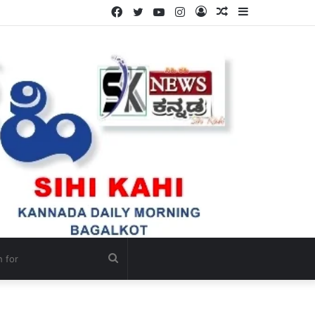
Facebook
Twitter
YouTube
Instagram
Log
Random
Sidebar
.
In
Article
Search
for