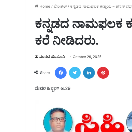
Home
/
ಲೋಕಲ್
/
ಕನ್ನಡದ ನಾಮಫಲಕ ಕಡ್ಡಾಯ – ಹಸನ್ ನಧಾಪ
ಕನ್ನಡದ ನಾಮಫಲಕ ಕ
ಕರೆ ನೀಡಿದರು.
ಮಾರುತಿ ಹೊಸಮನಿ
October 29, 2025
Facebook
Twitter
LinkedIn
Pinterest
Share
ದೇವರ ಹಿಪ್ಪರಗಿ ಅ.29