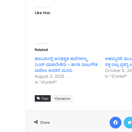
Like this:
Related
ತಾಲೂಕಿನಲ್ಲಿ ಅನಧಿಕೃತ ಶಾಲೆಗಳನ್ನು
ಅಹಮ್ಮದಲಿ ಮುಲ್ಲ
ಬಂದ್ ಮಾಡಬೇಕೆದು – ಶಾಸಕ ರಾಜುಗೌಡ
ರತ್ನ ರಾಜ್ಯ ಪ್ರಶಸ್ತಿ 
ಪಾಟೀಲ ಅವರಿಗೆ ಮನವಿ.
October 6, 2
August 3, 2025
In "ಲೋಕಲ್"
In "ಲೋಕಲ್"
Tags
Vijayapura
Face
Share