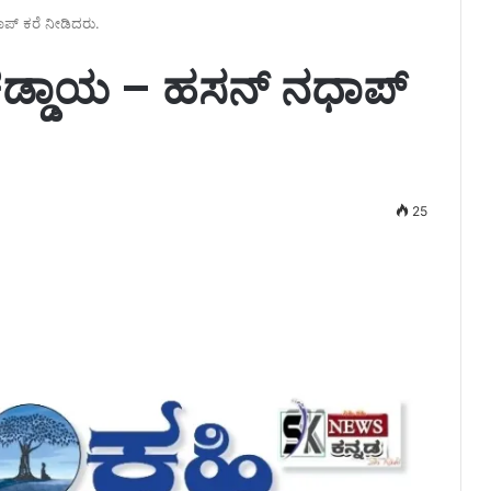
್ ಕರೆ ನೀಡಿದರು.
ಡ್ಡಾಯ – ಹಸನ್ ನಧಾಪ್
25