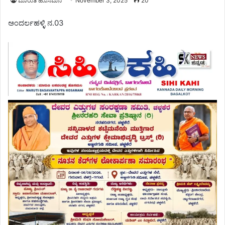
ಮಾರುತಿ ಹೊಸಮನಿ
November 3, 2025
20
ಅಂದರ್ಲಹಳ್ಳಿ ನ.03