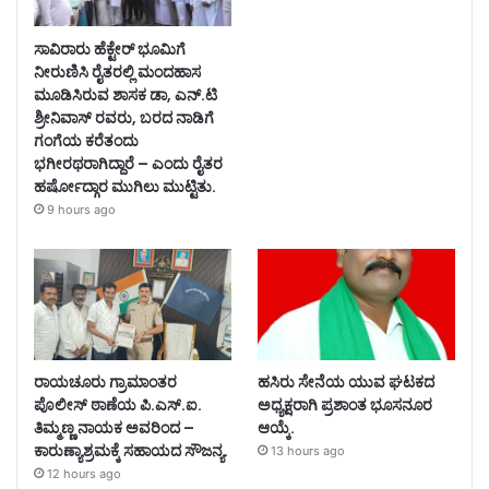
ಸಾವಿರಾರು ಹೆಕ್ಟೇರ್ ಭೂಮಿಗೆ
ನೀರುಣಿಸಿ ರೈತರಲ್ಲಿ ಮಂದಹಾಸ
ಮೂಡಿಸಿರುವ ಶಾಸಕ ಡಾ, ಎನ್.ಟಿ
ಶ್ರೀನಿವಾಸ್ ರವರು, ಬರದ ನಾಡಿಗೆ
ಗಂಗೆಯ ಕರೆತಂದು
ಭಗೀರಥರಾಗಿದ್ದಾರೆ – ಎಂದು ರೈತರ
ಹರ್ಷೋದ್ಗಾರ ಮುಗಿಲು ಮುಟ್ಟಿತು.
9 hours ago
ರಾಯಚೂರು ಗ್ರಾಮಾಂತರ
ಹಸಿರು ಸೇನೆಯ ಯುವ ಘಟಕದ
ಪೊಲೀಸ್ ಠಾಣೆಯ ಪಿ.ಎಸ್.ಐ.
ಅಧ್ಯಕ್ಷರಾಗಿ ಪ್ರಶಾಂತ ಭೂಸನೂರ
ತಿಮ್ಮಣ್ಣ ನಾಯಕ ಅವರಿಂದ –
ಆಯ್ಕೆ.
ಕಾರುಣ್ಯಾಶ್ರಮಕ್ಕೆ ಸಹಾಯದ ಸೌಜನ್ಯ.
13 hours ago
12 hours ago