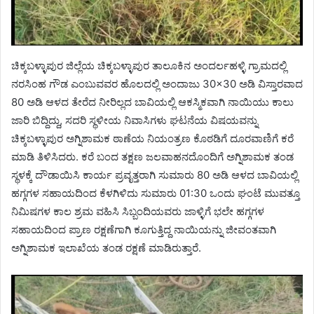
ಚಿಕ್ಕಬಳ್ಳಾಪುರ ಜಿಲ್ಲೆಯ ಚಿಕ್ಕಬಳ್ಳಾಪುರ ತಾಲೂಕಿನ ಅಂದರ್ಲಹಳ್ಳಿ ಗ್ರಾಮದಲ್ಲಿ
ನರಸಿಂಹ ಗೌಡ ಎಂಬುವವರ ಹೊಲದಲ್ಲಿ ಅಂದಾಜು 30×30 ಅಡಿ ವಿಸ್ತಾರವಾದ
80 ಅಡಿ ಆಳದ ತೇರೆದ ನೀರಿಲ್ಲದ ಬಾವಿಯಲ್ಲಿ ಆಕಸ್ಮಿಕವಾಗಿ ನಾಯಿಯು ಕಾಲು
ಜಾರಿ ಬಿದ್ದಿದ್ದು, ಸದರಿ ಸ್ಥಳೀಯ ನಿವಾಸಿಗಳು ಘಟನೆಯ ವಿಷಯವನ್ನು
ಚಿಕ್ಕಬಳ್ಳಾಪುರ ಅಗ್ನಿಶಾಮಕ ಠಾಣೆಯ ನಿಯಂತ್ರಣ ಕೊಠಡಿಗೆ ದೂರವಾಣಿಗೆ ಕರೆ
ಮಾಡಿ ತಿಳಿಸಿದರು. ಕರೆ ಬಂದ ತಕ್ಷಣ ಜಲವಾಹನದೊಂದಿಗೆ ಅಗ್ನಿಶಾಮಕ ತಂಡ
ಸ್ಥಳಕ್ಕೆ ದೌಡಾಯಿಸಿ ಕಾರ್ಯ ಪ್ರವೃತ್ತರಾಗಿ ಸುಮಾರು 80 ಅಡಿ ಆಳದ ಬಾವಿಯಲ್ಲಿ
ಹಗ್ಗಗಳ ಸಹಾಯದಿಂದ ಕೆಳಗಿಳಿದು ಸುಮಾರು 01:30 ಒಂದು ಘಂಟೆ ಮುವತ್ತೂ
ನಿಮಿಷಗಳ ಕಾಲ ಶ್ರಮ ವಹಿಸಿ ಸಿಬ್ಬಂದಿಯವರು ಜಾಳ್ಳಿಗೆ ಭಲೇ ಹಗ್ಗಗಳ
ಸಹಾಯದಿಂದ ಪ್ರಾಣ ರಕ್ಷಣೆಗಾಗಿ ಕೂಗುತ್ತಿದ್ದ ನಾಯಿಯನ್ನು ಜೀವಂತವಾಗಿ
ಅಗ್ನಿಶಾಮಕ ಇಲಾಖೆಯ ತಂಡ ರಕ್ಷಣೆ ಮಾಡಿರುತ್ತಾರೆ.