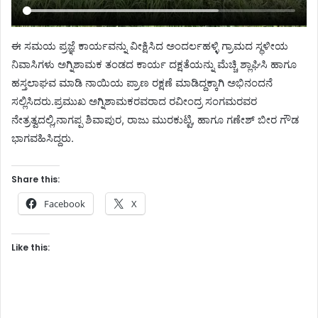
ಈ ಸಮಯ ಪ್ರಜ್ಞೆ ಕಾರ್ಯವನ್ನು ವೀಕ್ಷಿಸಿದ ಅಂದರ್ಲಹಳ್ಳಿ ಗ್ರಾಮದ ಸ್ಥಳೀಯ
ನಿವಾಸಿಗಳು ಅಗ್ನಿಶಾಮಕ ತಂಡದ ಕಾರ್ಯ ದಕ್ಷತೆಯನ್ನು ಮೆಚ್ಚಿ ಶ್ಲಾಘಿಸಿ ಹಾಗೂ
ಹಸ್ತಲಾಘವ ಮಾಡಿ ನಾಯಿಯ ಪ್ರಾಣ ರಕ್ಷಣೆ ಮಾಡಿದ್ದಕ್ಕಾಗಿ ಅಭಿನಂದನೆ
ಸಲ್ಲಿಸಿದರು.ಪ್ರಮುಖ ಅಗ್ನಿಶಾಮಕರವರಾದ ರವೀಂದ್ರ ಸಂಗಮರವರ
ನೇತ್ರತ್ವದಲ್ಲಿ,ನಾಗಪ್ಪ ಶಿವಾಪುರ, ರಾಜು ಮುರಕುಟ್ಟಿ, ಹಾಗೂ ಗಣೇಶ್ ಬೀರ ಗೌಡ
ಭಾಗವಹಿಸಿದ್ದರು.
Share this:
Facebook
X
Like this: