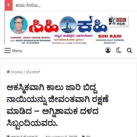
ಹಸಿರು ಸೇನೆಯ ಯುವ ಘಟಕದ ಅಧ್ಯಕ್ಷರಾಗಿ ಪ್ರಶಾಂತ ಭೂಸನೂರ ಆಯ್ಕೆ.
Log
Switch
S
Menu
In
skin
fo
Home
/
ಲೋಕಲ್
ಆಕಸ್ಮಿಕವಾಗಿ ಕಾಲು ಜಾರಿ ಬಿದ್ದ
ನಾಯಿಯನ್ನು ಜೀವಂತವಾಗಿ ರಕ್ಷಣೆ
ಮಾಡಿದ – ಅಗ್ನಿಶಾಮಕ ದಳದ
ಸಿಬ್ಬಂದಿಯವರು.