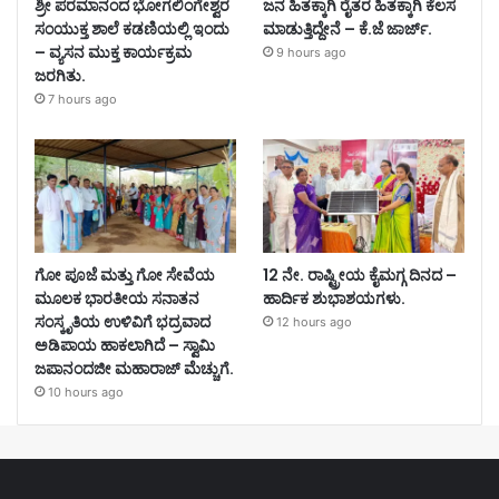
ಶ್ರೀ ಪರಮಾನಂದ ಭೋಗಲಿಂಗೇಶ್ವರ
ಜನ ಹಿತಕ್ಕಾಗಿ ರೈತರ ಹಿತಕ್ಕಾಗಿ ಕೆಲಸ
ಸಂಯುಕ್ತ ಶಾಲೆ ಕಡಣಿಯಲ್ಲಿ ಇಂದು
ಮಾಡುತ್ತಿದ್ದೇನೆ – ಕೆ.ಜೆ ಜಾರ್ಜ್.
– ವ್ಯಸನ ಮುಕ್ತ ಕಾರ್ಯಕ್ರಮ
9 hours ago
ಜರಗಿತು.
7 hours ago
ಗೋ ಪೂಜೆ ಮತ್ತು ಗೋ ಸೇವೆಯ
12 ನೇ. ರಾಷ್ಟ್ರೀಯ ಕೈಮಗ್ಗ ದಿನದ –
ಮೂಲಕ ಭಾರತೀಯ ಸನಾತನ
ಹಾರ್ದಿಕ ಶುಭಾಶಯಗಳು.
ಸಂಸ್ಕೃತಿಯ ಉಳಿವಿಗೆ ಭದ್ರವಾದ
12 hours ago
ಅಡಿಪಾಯ ಹಾಕಲಾಗಿದೆ – ಸ್ವಾಮಿ
ಜಪಾನಂದಜೀ ಮಹಾರಾಜ್ ಮೆಚ್ಚುಗೆ.
10 hours ago