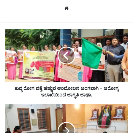
Website
ಕುಷ್ಠ ರೋಗ ಪತ್ತೆ ಹಚ್ಚುವ ಆಂದೋಲನ ಅಂಗವಾಗಿ - ಆರೋಗ್ಯ
ಇಲಾಖೆಯಿಂದ ಜಾಗೃತಿ ಜಾಥಾ.