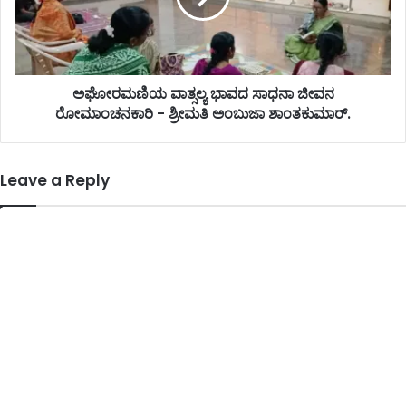
ಅಘೋರಮಣಿಯ ವಾತ್ಸಲ್ಯ ಭಾವದ ಸಾಧನಾ ಜೀವನ
ರೋಮಾಂಚನಕಾರಿ - ಶ್ರೀಮತಿ ಅಂಬುಜಾ ಶಾಂತಕುಮಾರ್.
Leave a Reply