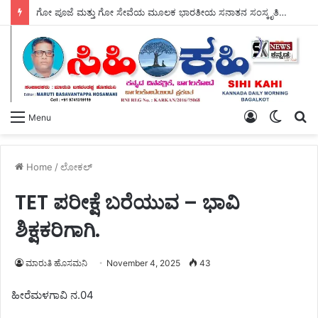
ಗೋ ಪೂಜೆ ಮತ್ತು ಗೋ ಸೇವೆಯ ಮೂಲಕ ಭಾರತೀಯ ಸನಾತನ ಸಂಸ್ಕೃತಿಯ ಉಳಿವಿಗೆ ಭದ್ರವಾದ ಅಡಿಪಾಯ ಹಾಕಲಾಗಿದೆ – ಸ್ವಾಮಿ ಜಪಾನಂದಜೀ ಮಹಾರಾಜ್ ಮೆಚ್ಚುಗೆ.
Log
Switch
S
Menu
In
skin
fo
Home
/
ಲೋಕಲ್
TET ಪರೀಕ್ಷೆ ಬರೆಯುವ – ಭಾವಿ
ಶಿಕ್ಷಕರಿಗಾಗಿ.
ಮಾರುತಿ ಹೊಸಮನಿ
November 4, 2025
43
ಹೀರೆಮಳಗಾವಿ ನ.04