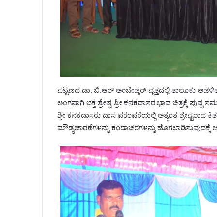
ಪಟ್ಟಣದ ಡಾ, ಬಿ.ಆರ್ ಅಂಬೇಡ್ಕರ್ ವೃತ್ತದಲ್ಲಿ ತಾಲೂಕು ಆಡಳಿ
ಅಂಗವಾಗಿ ಭಕ್ತ ಶ್ರೇಷ್ಟ ಶ್ರೀ ಕನಕದಾಸರ ಭಾವ ಚಿತ್ರಕ್ಕೆ ಪು
ಶ್ರೀ ಕನಕದಾಸರು ದಾಸ ಪರಂಪರೆಯಲ್ಲಿ ಅತ್ಯಂತ ಶ್ರೇಷ್ಟರಾದ ಕಿ
ಮೌಡ್ಯಚಾರಣೆಗಳನ್ನು ಕಂದಾಚರಗಳನ್ನು ಹೊಗಲಾಡಿಸುವುದಕ್ಕೆ ಜನ