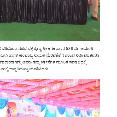
ತ ವತಿಯಿಂದ ನಡೆದ ಭಕ್ತ ಶ್ರೇಷ್ಟ ಶ್ರೀ ಕನಕದಾಸರ 538 ನೇ. ಜಯಂತಿ
ಷ್ಪ ಸಮರ್ಪಿಸಿ ಶಾಸಕ ಹಂಪಯ್ಯ ನಾಯಕ ಮೆರವಣಿಗೆಗೆ ಚಾಲನೆ ನೀಡಿ ಮಾತನಾಡಿ
ರ್ತನಕಾರರಾಗಿದ್ದು ಅವರು ತಮ್ಮ ಕಿರ್ತನೆಗಳ ಮೂಲಕ ಸಮಾಜದಲ್ಲಿ
ರಲ್ಲಿ ಜಾಗೃತಿಯನ್ನು ಮೂಡಿಸಿದರು.