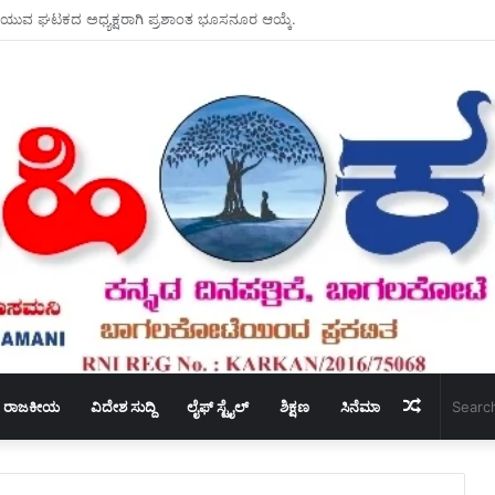
ೂನು ಹಾಗೂ ರಸ್ತೆ ಸುರಕ್ಷತೆ ಅರಿವು ಅಗತ್ಯ – ಪಿಎಸ್‌ಐ ಅರವಿಂದ್ರ ಅಂಗಡಿ ಅವರು ಕರೆ ಕೊಟ್ಟರು.
Random
ರಾಜಕೀಯ
ವಿದೇಶ ಸುದ್ದಿ
ಲೈಫ್ ಸ್ಟೈಲ್
ಶಿಕ್ಷಣ
ಸಿನೆಮಾ
Article