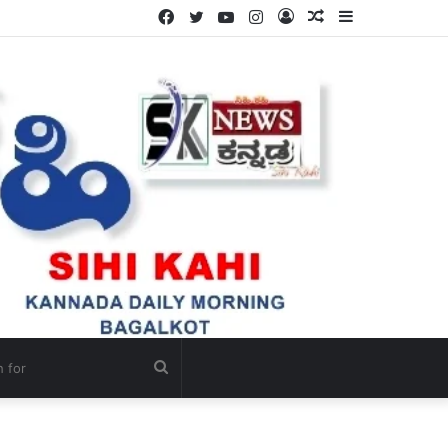
Facebook
Twitter
YouTube
Instagram
Log
Random
Sidebar
In
Article
Search
for