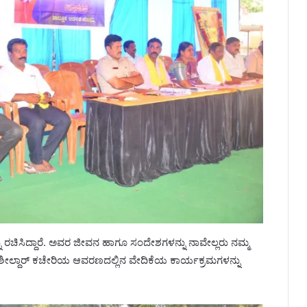
ಳನ್ನು ರಚಿಸಿದ್ದಾರೆ. ಅವರ ಜೀವನ ಹಾಗೂ ಸಂದೇಶಗಳನ್ನು ನಾವೇಲ್ಲರು ನಮ್ಮ
ತಹಶೀಲ್ದಾರ್ ಕಚೇರಿಯ ಆವರಣದಲ್ಲಿನ ವೇದಿಕೆಯ ಕಾರ್ಯಕ್ರಮಗಳನ್ನು