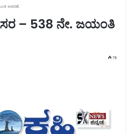
ಜಯಂತಿ ಆಚರಣೆ.
ಕನಕದಾಸರ – 538 ನೇ. ಜಯಂತಿ
78