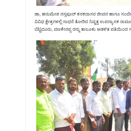
ಡಾ, ಹನುಮೇಶ ನಸ್ಲಪೂರ್ ಕನಕದಾಸರ ಜೀವನ ಹಾಗೂ ಸಂದೇ
ವಿವಿಧ ಕ್ಷೇತ್ರಗಳಲ್ಲಿ ಸಾಧನೆ ತೋರಿದ ನಿವೃತ್ತ ಉಪನ್ಯಾಸಕ ರ
ಬೆಟ್ಟದೂರು, ವಣಕೇರಪ್ಪ ರನ್ನು ತಾಲೂಕು ಆಡಳಿತ ವತಿಯಿಂದ ಸ