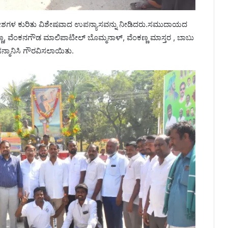
ಶಗಳ ಕುರಿತು ವಿಶೇಷವಾದ ಉಪನ್ಯಾಸವನ್ನು ನೀಡಿದರು.ಸಮುದಾಯದ
ಾಮಣ್ಣ, ವೆಂಕನಗೌಡ ಮಾಲಿಪಾಟೀಲ್ ಬೊಮ್ಮನಾಳ್, ವೆಂಕಣ್ಣ ಮಾಸ್ತರ , ಬಾಬು
ನ್ಮಾನಿಸಿ ಗೌರವಿಸಲಾಯಿತು.