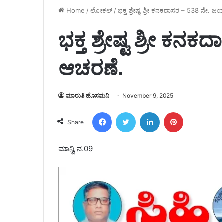
Home
/
ಲೋಕಲ್
/
ಭಕ್ತ ಶ್ರೇಷ್ಟ ಶ್ರೀ ಕನಕದಾಸರ – 538 ನೇ. 
ಭಕ್ತ ಶ್ರೇಷ್ಟ ಶ್ರೀ 
ಆಚರಣೆ.
ಮಾರುತಿ ಹೊಸಮನಿ
November 9, 2025
Facebook
Twitter
LinkedIn
Pinterest
Share
ಮಾನ್ವಿ ನ.09