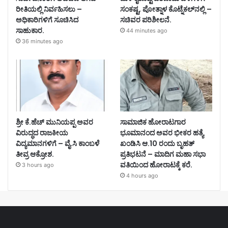
ರೀತಿಯಲ್ಲಿ ನಿರ್ವಹಿಸಲು –
ಸಂಕಷ್ಟ, ಪೋತ್ನಾಳ ಕೊಟ್ನೆಕಲ್‌ನಲ್ಲಿ –
ಅಧಿಕಾರಿಗಳಿಗೆ ಸೂಚಿಸಿದ
ಸಚಿವರ ಪರಿಶೀಲನೆ.
ಸಾಹುಕಾರ.
44 minutes ago
36 minutes ago
ಶ್ರೀ ಕೆ.ಹೆಚ್ ಮುನಿಯಪ್ಪ ಅವರ
ಸಾಮಾಜಿಕ ಹೋರಾಟಗಾರ
ವಿರುದ್ಧದ ರಾಜಕೀಯ
ಭೂಮಾನಂದ ಅವರ ಭೀಕರ ಹತ್ಯೆ
ವಿದ್ಯಮಾನಗಳಿಗೆ – ವೈ.ಸಿ ಕಾಂಬಳೆ
ಖಂಡಿಸಿ ಆ.10 ರಂದು ಬೃಹತ್
ತೀವ್ರ ಆಕ್ರೋಶ.
ಪ್ರತಿಭಟನೆ – ಮಾದಿಗ ಮಹಾ ಸಭಾ
ವತಿಯಿಂದ ಹೋರಾಟಕ್ಕೆ ಕರೆ.
3 hours ago
4 hours ago