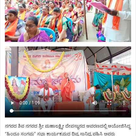
ನಗರದ ಶಿವ ನಗರದ ಶ್ರೀ ಮಹಾಲಕ್ಷ್ಮೀ ದೇವಸ್ಥಾನದ ಆವರಣದಲ್ಲಿ ಆಯೋಜಿಸಿದ್ದ
“ಹಿಂದೂ ಸಂಗಮ” ಸಭಾ ಕಾರ್ಯಕ್ರಮದ ದಿವ್ಯ ಸಾನಿಧ್ಯ ವಹಿಸಿ ಅವರು