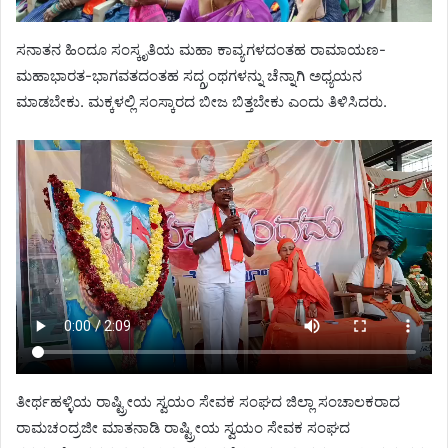
ಸನಾತನ ಹಿಂದೂ ಸಂಸ್ಕೃತಿಯ ಮಹಾ ಕಾವ್ಯಗಳದಂತಹ ರಾಮಾಯಣ-
ಮಹಾಭಾರತ-ಭಾಗವತದಂತಹ ಸದ್ಗ್ರಂಥಗಳನ್ನು ಚೆನ್ನಾಗಿ ಅಧ್ಯಯನ
ಮಾಡಬೇಕು. ಮಕ್ಕಳಲ್ಲಿ ಸಂಸ್ಕಾರದ ಬೀಜ ಬಿತ್ತಬೇಕು ಎಂದು ತಿಳಿಸಿದರು.
ತೀರ್ಥಹಳ್ಳಿಯ ರಾಷ್ಟ್ರೀಯ ಸ್ವಯಂ ಸೇವಕ ಸಂಘದ ಜಿಲ್ಲಾ ಸಂಚಾಲಕರಾದ
ರಾಮಚಂದ್ರಜೀ ಮಾತನಾಡಿ ರಾಷ್ಟ್ರೀಯ ಸ್ವಯಂ ಸೇವಕ ಸಂಘದ