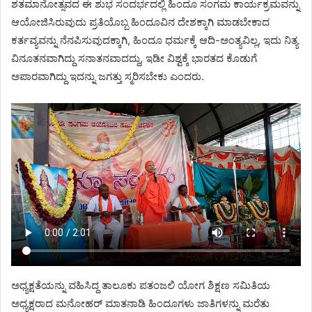
ಶತಮಾನೋತ್ಸವದ ಈ ಶುಭ ಸಂದರ್ಭದಲ್ಲಿ ಹಿಂದೂ ಸಂಗಮ ಕಾರ್ಯಕ್ರಮವನ್ನು
ಆಯೋಜಿಸಿರುವುದು ಪ್ರತಿಯೊಬ್ಬ ಹಿಂದೂವಿನ ದೇಶಕ್ಕಾಗಿ ಮಾಡಬೇಕಾದ
ಕರ್ತವ್ಯವನ್ನು ನೆನಪಿಸುವುದಕ್ಕಾಗಿ, ಹಿಂದೂ ಧರ್ಮಕ್ಕೆ ಆದಿ-ಅಂತ್ಯವಿಲ್ಲ, ಇದು ನಿತ್ಯ
ವಿನೂತನವಾಗಿದ್ದು ಸನಾತನವಾದದ್ದು, ಇಡೀ ವಿಶ್ವಕ್ಕೆ ಭಾರತದ ಕೊಡುಗೆ
ಅಪಾರವಾಗಿದ್ದು ಇದನ್ನು ಜಗತ್ತು ಸ್ಮರಿಸಬೇಕು‌ ಎಂದರು.
ಅಧ್ಯಕ್ಷತೆಯನ್ನು ವಹಿಸಿದ್ದ ತಾಲೂಕು ಪತಂಜಲಿ ಯೋಗ ಶಿಕ್ಷಣ ಸಮಿತಿಯ
ಅಧ್ಯಕ್ಷರಾದ ಮನೋಹರ್ ಮಾತನಾಡಿ ಹಿಂದೂಗಳು ಜಾತಿಗಳನ್ನು ಮರೆತು