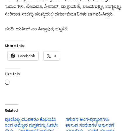
ಸುಮಂಗಳಾ, ಲೀಲಾವತಿ, ಶ್ರೀಪಾದ್, ದ್ರಾಕ್ಷಾಯಣಿ, ವಿಜಯಲಕ್ಷ್ಮೀ, ಭಾಗ್ಯಲಕ್ಷ್ಮೀ
ಸೇರಿದಂತೆ ಸಾಕಷ್ಟು ಸಂಖ್ಯೆಯಲ್ಲಿ ಧರ್ಮಾಭಿಮಾನಿಗಳು ಭಾಗವಹಿಸಿದ್ದರು.
ವರದಿ-ಯತೀಶ್ ಎಂ ಸಿದ್ದಾಪುರ, ಚಳ್ಳಕೆರೆ.
Share this:
Facebook
X
Like this:
Loading…
Related
ಪ್ರತಿಯೊಬ್ಬ ಯುವಕರೂ ಕೊಲಂಬೊ
ಗಣೇಶನ ಅಂಗ-ಪ್ರತ್ಯಾಂಗಗಳು
ಇಂದ ಆಲ್ಮೋರ ಪುಸ್ತಕವನ್ನು ಓದಲೇ
ತಿಳಿಸುವ ಸಂದೇಶಗಳ ಅನುಸರಣೆ
ಬೇಕು – ವಿದ್ಯಾರ್ಥಿಗಳಿಗೆ ಅಭಿಷೇಕ
ಮಾಡಬೇಕು – ಭಕ್ತರಿಗೆ ಮಾತಾಜೀ