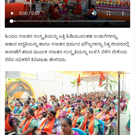
ಹಿಂದೂ ಸನಾತನ ಸಂಸ್ಕೃತಿಯನ್ನು ಎತ್ತಿ ಹಿಡಿಯುವಂತಹ ಉಡುಗೆಗಳನ್ನು,
ಆಹಾರ ಪದ್ದತಿಯನ್ನು‌ ಹಾಗೂ ಸನಾತನ ಧರ್ಮದ ಮೌಲ್ಯಗಳನ್ನು ನಿತ್ಯ ಜೀವನದಲ್ಲಿ
ಆಚರಣೆಗೆ ತರುವ ಮೂಲಕ ಸನಾತನ ಸಂಸ್ಕೃತಿಯನ್ನು ಉಳಿಸಿ ಬೆಳೆಸ ಬೇಕೆಂದು
ನೆರೆದ ಸಭಿಕರಿಗೆ ಕಿವಿಮಾತು ಹೇಳಿದರು.