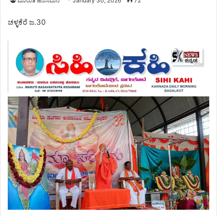
ಮಾರುತಿ ಹೊಸಮನಿ
January 30, 2026
72
ಚಳ್ಳಕೆರೆ ಜ.30