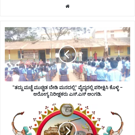
Website
"ತದ್ದು ಮಚ್ಚೆ ಮುಚ್ಚಿಡ ಬೇಡಿ ಮನದಲ್ಲಿ" ವೈದ್ಯರಲ್ಲಿ ಪರೀಕ್ಷಿಸಿ ಕೊಳ್ಳಿ -
ಆರೋಗ್ಯ ನಿರೀಕ್ಷಕರು ಎಸ್.ಎಸ್ ಅಂಗಡಿ.