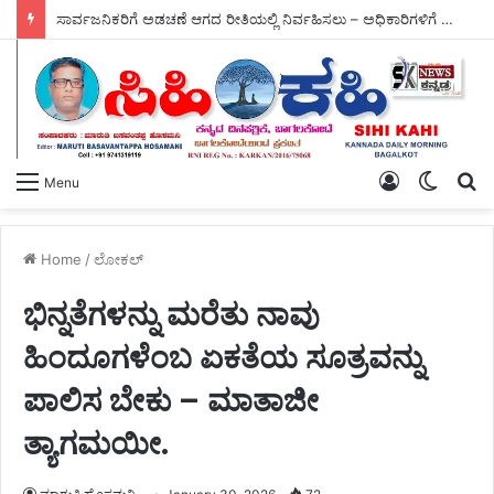
ಮಳೆ ಕೈಕೊಟ್ಟ ಪರಿಣಾಮ ಬೆಳೆಗಳಿಗೆ ಸಂಕಷ್ಟ, ಪೋತ್ನಾಳ ಕೊಟ್ನೆಕಲ್‌ನಲ್ಲಿ – ಸಚಿವರ ಪರಿಶೀಲನೆ.
Log
Switch
S
Menu
In
skin
fo
Home
/
ಲೋಕಲ್
ಭಿನ್ನತೆಗಳನ್ನು ಮರೆತು ನಾವು
ಹಿಂದೂಗಳೆಂಬ ಏಕತೆಯ ಸೂತ್ರವನ್ನು
ಪಾಲಿಸ ಬೇಕು – ಮಾತಾಜೀ
ತ್ಯಾಗಮಯೀ.