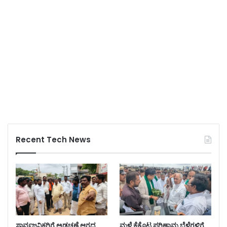
Recent Tech News
ಸಾರ್ವಜನಿಕರಿಗೆ ಅಡಚಣೆ ಆಗದ
ಮಳೆ ಕೈಕೊಟ್ಟ ಪರಿಣಾಮ ಬೆಳೆಗಳಿಗೆ