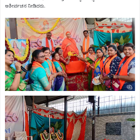
ಆಶೀರ್ವಚನ ನೀಡಿದರು.