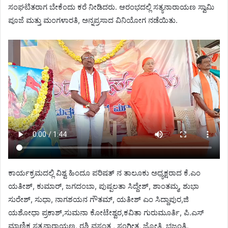
ಸಂಘಟಿತರಾಗ ಬೇಕೆಂದು ಕರೆ ನೀಡಿದರು. ಆರಂಭದಲ್ಲಿ ಸತ್ಯನಾರಾಯಣ ಸ್ವಾಮಿ
ಪೂಜೆ ಮತ್ತು ಮಂಗಳಾರತಿ, ಅನ್ನಪ್ರಸಾದ ವಿನಿಯೋಗ ನಡೆಯಿತು.
ಕಾರ್ಯಕ್ರಮದಲ್ಲಿ ವಿಶ್ವ ಹಿಂದೂ ಪರಿಷತ್ ನ ತಾಲೂಕು ಅಧ್ಯಕ್ಷರಾದ ಕೆ.ಎಂ
ಯತೀಶ್, ಕುಮಾರ್, ಜಗದಂಬಾ, ಪುಷ್ಪಲತಾ ಸಿದ್ದೇಶ್, ಶಾಂತಮ್ಮ, ಶುಭಾ
ಸುರೇಶ್, ಸುಧಾ, ನಾಗಶಯನ ಗೌತಮ್, ಯತೀಶ್ ಎಂ ಸಿದ್ದಾಪುರ,ಜಿ
ಯಶೋಧಾ ಪ್ರಕಾಶ್,ಸುಮನಾ ಕೋಟೇಶ್ವರ,ಕವಿತಾ ಗುರುಮೂರ್ತಿ, ಪಿ.ಎಸ್
ಮಾಣಿಕ್ಯ ಸತ್ಯನಾರಾಯಣ, ರಶ್ಮಿ ವಸಂತ , ಸಂಗೀತ, ಜ್ಯೋತಿ, ಭಜಂತ್ರಿ,