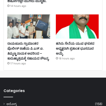
ಹರ್ಷೋದ್ಗಾರ ಮುಗಿಲು ಮುಟ್ಟಿತು.
14 hours ago
ರಾಯಚೂರು ಗ್ರಾಮಾಂತರ
ಹಸಿರು ಸೇನೆಯ ಯುವ ಘಟಕದ
ಪೊಲೀಸ್ ಠಾಣೆಯ ಪಿ.ಎಸ್.ಐ.
ಅಧ್ಯಕ್ಷರಾಗಿ ಪ್ರಶಾಂತ ಭೂಸನೂರ
ತಿಮ್ಮಣ್ಣ ನಾಯಕ ಅವರಿಂದ –
ಆಯ್ಕೆ.
ಕಾರುಣ್ಯಾಶ್ರಮಕ್ಕೆ ಸಹಾಯದ ಸೌಜನ್ಯ.
18 hours ago
17 hours ago
Categories
ಆರೋಗ್ಯ
(158)