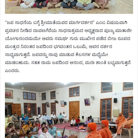
“ಜಪ ಸಾಧನೆಯ ಬಗ್ಗೆ ಶ್ರೀಮಾತೆಯವರ ಮಾರ್ಗದರ್ಶನ” ಎಂಬ ವಿಷಯವಾಗಿ
ಪ್ರವಚನ ನೀಡಿದ ದಾವಣಗೆರೆಯ ಸಾಧನಾಶ್ರಮದ ಅಧ್ಯಕ್ಷರಾದ ಪೂಜ್ಯ ಮಾತಾಜೀ
ಯೋಗಾನಂದಮಯೀ ಅವರು ಸಮರ್ಥ ಗುರು ಮುಖೇನ ಪಡೆದ ಬೀಜ ರೂಪದ
ಮಂತ್ರದ ನಿರಂತರ ಜಪದಿಂದ ಭಗವಂತನ ಒಲುಮೆ, ಅವನ ದರ್ಶನ
ಸಾಧ್ಯವಾಗುತ್ತದೆ. ಜಪವನ್ನು ನಾವು ಮಾಡುವ ಕೆಲಸಗಳ ಮಧ್ಯೆಯೇ
ಮಾಡಬಹುದು. ಸತತ ನಾಮ ಜಪದಿಂದ ಆನಂದ, ಮನಃ ಶಾಂತಿ ಲಭ್ಯವಾಗುತ್ತದೆ
ಎಂದರು.