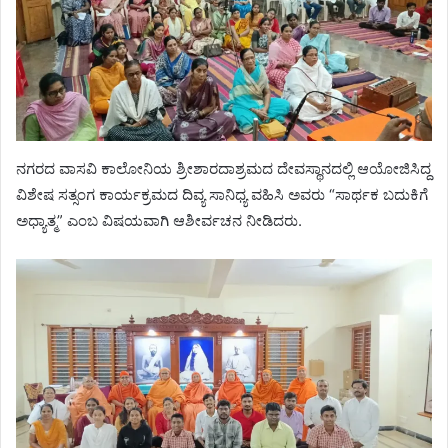
ನಗರದ ವಾಸವಿ ಕಾಲೋನಿಯ ಶ್ರೀಶಾರದಾಶ್ರಮದ ದೇವಸ್ಥಾನದಲ್ಲಿ ಆಯೋಜಿಸಿದ್ದ
ವಿಶೇಷ ಸತ್ಸಂಗ ಕಾರ್ಯಕ್ರಮದ ದಿವ್ಯ ಸಾನಿಧ್ಯ ವಹಿಸಿ ಅವರು “ಸಾರ್ಥಕ ಬದುಕಿಗೆ
ಅಧ್ಯಾತ್ಮ” ಎಂಬ ವಿಷಯವಾಗಿ ಆಶೀರ್ವಚನ ನೀಡಿದರು.