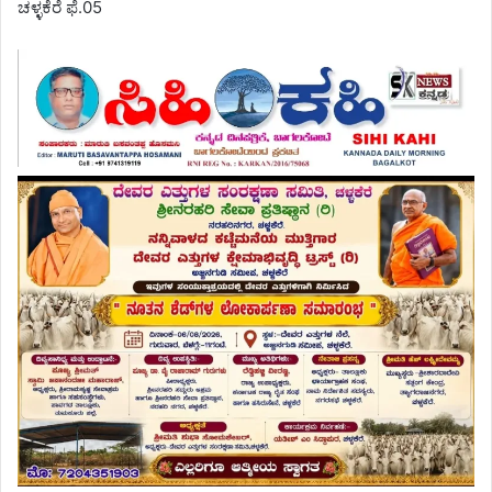
ಚಳ್ಳಕೆರೆ ಫೆ.05