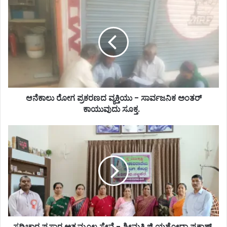
ಆನೆಕಾಲು ರೋಗ ಪ್ರಕರಣದ ವ್ಯಕ್ತಿಯು - ಸಾರ್ವಜನಿಕ ಅಂತರ್
ಕಾಯುವುದು ಸೂಕ್ತ. ‌ ‌
ಸದ್ವಿಚಾರ ಪ್ರಸಾರ ಅತ್ಯಮೂಲ್ಯ ಸೇವೆ - ಶ್ರೀಮತಿ ಜಿ.ಯಶೋಧಾ ಪ್ರಕಾಶ್.