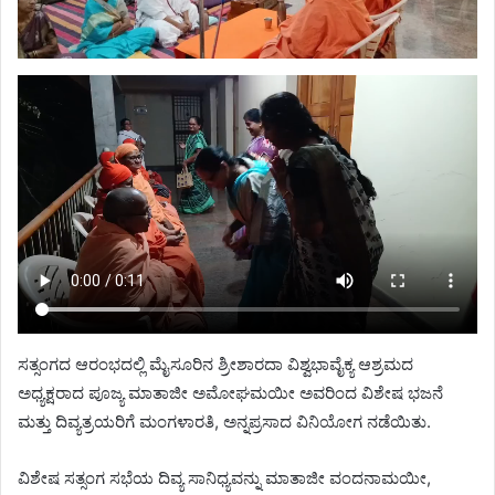
ಸತ್ಸಂಗದ ಆರಂಭದಲ್ಲಿ ಮೈಸೂರಿನ ಶ್ರೀಶಾರದಾ ವಿಶ್ವಭಾವೈಕ್ಯ ಆಶ್ರಮದ
ಅಧ್ಯಕ್ಷರಾದ ಪೂಜ್ಯ ಮಾತಾಜೀ ಅಮೋಘಮಯೀ ಅವರಿಂದ ವಿಶೇಷ ಭಜನೆ
ಮತ್ತು ದಿವ್ಯತ್ರಯರಿಗೆ ಮಂಗಳಾರತಿ, ಅನ್ನಪ್ರಸಾದ ವಿನಿಯೋಗ ನಡೆಯಿತು.
ವಿಶೇಷ ಸತ್ಸಂಗ ಸಭೆಯ ದಿವ್ಯ ಸಾನಿಧ್ಯವನ್ನು ಮಾತಾಜೀ ವಂದನಾಮಯೀ,