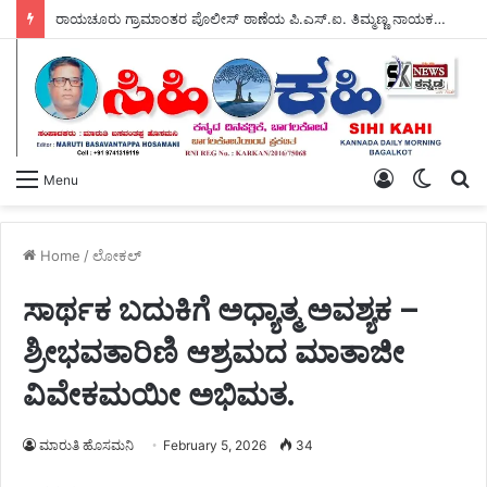
ಹಸಿರು ಸೇನೆಯ ಯುವ ಘಟಕದ ಅಧ್ಯಕ್ಷರಾಗಿ ಪ್ರಶಾಂತ ಭೂಸನೂರ ಆಯ್ಕೆ.
Log
Switch
S
Menu
In
skin
fo
Home
/
ಲೋಕಲ್
ಸಾರ್ಥಕ ಬದುಕಿಗೆ ಅಧ್ಯಾತ್ಮ ಅವಶ್ಯಕ –
ಶ್ರೀಭವತಾರಿಣಿ ಆಶ್ರಮದ ಮಾತಾಜೀ
ವಿವೇಕಮಯೀ ಅಭಿಮತ.
ಮಾರುತಿ ಹೊಸಮನಿ
February 5, 2026
34