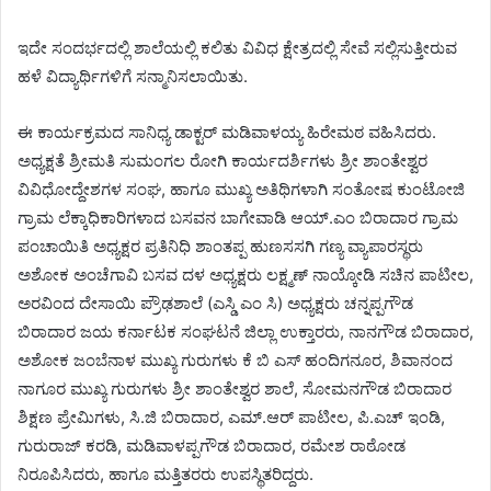
ಇದೇ ಸಂದರ್ಭದಲ್ಲಿ ಶಾಲೆಯಲ್ಲಿ ಕಲಿತು ವಿವಿಧ ಕ್ಷೇತ್ರದಲ್ಲಿ ಸೇವೆ ಸಲ್ಲಿಸುತ್ತೀರುವ
ಹಳೆ ವಿದ್ಯಾರ್ಥಿಗಳಿಗೆ ಸನ್ಮಾನಿಸಲಾಯಿತು.
ಈ ಕಾರ್ಯಕ್ರಮದ ಸಾನಿಧ್ಯ ಡಾಕ್ಟರ್ ಮಡಿವಾಳಯ್ಯ ಹಿರೇಮಠ ವಹಿಸಿದರು.
ಅಧ್ಯಕ್ಷತೆ ಶ್ರೀಮತಿ ಸುಮಂಗಲ ರೋಗಿ ಕಾರ್ಯದರ್ಶಿಗಳು ಶ್ರೀ ಶಾಂತೇಶ್ವರ
ವಿವಿಧೋದ್ದೇಶಗಳ ಸಂಘ, ಹಾಗೂ ಮುಖ್ಯ ಅತಿಥಿಗಳಾಗಿ ಸಂತೋಷ ಕುಂಟೋಜಿ
ಗ್ರಾಮ ಲೆಕ್ಕಾಧಿಕಾರಿಗಳಾದ ಬಸವನ ಬಾಗೇವಾಡಿ ಆಯ್.ಎಂ ಬಿರಾದಾರ ಗ್ರಾಮ
ಪಂಚಾಯಿತಿ ಅಧ್ಯಕ್ಷರ ಪ್ರತಿನಿಧಿ ಶಾಂತಪ್ಪ ಹುಣಸಸಗಿ ಗಣ್ಯ ವ್ಯಾಪಾರಸ್ಥರು
ಅಶೋಕ ಅಂಚೆಗಾವಿ ಬಸವ ದಳ ಅಧ್ಯಕ್ಷರು ಲಕ್ಷ್ಮಣ್ ನಾಯ್ಕೋಡಿ ಸಚಿನ ಪಾಟೀಲ,
ಅರವಿಂದ ದೇಸಾಯಿ ಪ್ರೌಢಶಾಲೆ (ಎಸ್ಡಿ ಎಂ ಸಿ) ಅಧ್ಯಕ್ಷರು ಚನ್ನಪ್ಪಗೌಡ
ಬಿರಾದಾರ ಜಯ ಕರ್ನಾಟಕ ಸಂಘಟನೆ ಜಿಲ್ಲಾ ಉಕ್ತಾರರು, ನಾನಗೌಡ ಬಿರಾದಾರ,
ಅಶೋಕ ಜಂಬೆನಾಳ ಮುಖ್ಯ ಗುರುಗಳು ಕೆ ಬಿ ಎಸ್ ಹಂದಿಗನೂರ, ಶಿವಾನಂದ
ನಾಗೂರ ಮುಖ್ಯ ಗುರುಗಳು ಶ್ರೀ ಶಾಂತೇಶ್ವರ ಶಾಲೆ, ಸೋಮನಗೌಡ ಬಿರಾದಾರ
ಶಿಕ್ಷಣ ಪ್ರೇಮಿಗಳು, ಸಿ.ಜಿ ಬಿರಾದಾರ, ಎಮ್.ಆರ್ ಪಾಟೀಲ, ಪಿ.ಎಚ್ ಇಂಡಿ,
ಗುರುರಾಜ್ ಕರಡಿ, ಮಡಿವಾಳಪ್ಪಗೌಡ ಬಿರಾದಾರ, ರಮೇಶ ರಾಠೋಡ
ನಿರೂಪಿಸಿದರು, ಹಾಗೂ ಮತ್ತಿತರರು ಉಪಸ್ಥಿತರಿದ್ದರು.