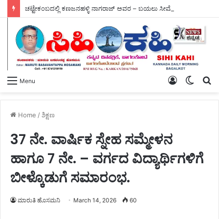
ಚಟ್ಟೇಕಂಬದಲ್ಲಿ ಕಣಜನಹಳ್ಳಿ ನಾಗರಾಜ್ ಅವರ – ಬಯಲು ಸೀಮೆಯ ಬೆಳಗು ಗ್ರಂಥ ಬಿಡುಗಡೆ.
Log
Switch
S
Menu
In
skin
fo
Home
/
ಶಿಕ್ಷಣ
37 ನೇ. ವಾರ್ಷಿಕ ಸ್ನೇಹ ಸಮ್ಮೇಳನ
ಹಾಗೂ 7 ನೇ. – ವರ್ಗದ ವಿದ್ಯಾರ್ಥಿಗಳಿಗೆ
ಬೀಳ್ಕೊಡುಗೆ ಸಮಾರಂಭ.
ಮಾರುತಿ ಹೊಸಮನಿ
March 14, 2026
60