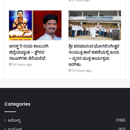
2 hours ago
ಆಗಸ್ಟ್ 11 ರಂದು ಕಲಬುರಗಿ
ಶ್ರೀ ಪರಮಾನಂದ ಭೋಗಲಿಂಗೇಶ್ವರ
ಜಿಲ್ಲೆಯಾದ್ಯಂತ – ಕ್ಷೌರದ
ಸಂಯುಕ್ತ ಶಾಲೆ ಕಡಣಿಯಲ್ಲಿ ಇಂದು
ಸಲೂನ್‌ಗಳು ತೆರೆಯಲಿವೆ.
– ವ್ಯಸನ ಮುಕ್ತ ಕಾರ್ಯಕ್ರಮ
ಜರಗಿತು.
14 hours ago
14 hours ago
Categories
ಆರೋಗ್ಯ
(159)
ಉದ್ಯೋಗ
(61)