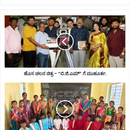
ಹೊಸ ಚಲನ ಚಿತ್ರ - “ಬಿ.ಜಿ.ಎಮ್” ಗೆ ಮುಹೂರ್ತ.