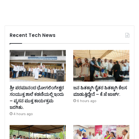
Recent Tech News
ಶ್ರೀ ಪರಮಾನಂದ ಭೋಗಲಿಂಗೇಶ್ವರ
ಜನ ಹಿತಕ್ಕಾಗಿ ರೈತರ ಹಿತಕ್ಕಾಗಿ ಕೆಲಸ
ಸಂಯುಕ್ತ ಶಾಲೆ ಕಡಣಿಯಲ್ಲಿ ಇಂದು
ಮಾಡುತ್ತಿದ್ದೇನೆ – ಕೆ.ಜೆ ಜಾರ್ಜ್.
– ವ್ಯಸನ ಮುಕ್ತ ಕಾರ್ಯಕ್ರಮ
6 hours ago
ಜರಗಿತು.
4 hours ago