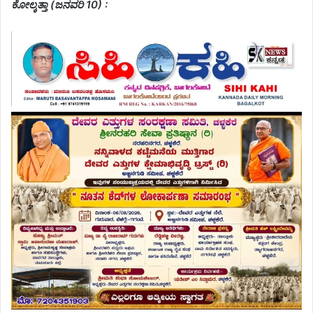
ಕೋಲ್ಕತ್ತಾ (ಜನವರಿ 10) :