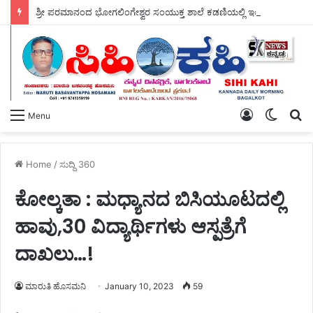
ಶ್ರೀ ಪರಮಾನಂದ ಭೋಗಲಿಂಗೇಶ್ವರ ಸಂಯುಕ್ತ ಶಾಲೆ ಕಡಣಿಯಲ್ಲಿ ಇಂದು – ವ್ಯಸನ ಮುಕ್ತ ಕಾರ್ಯಕ್ರಮ ಜರಗಿತು.
Log
Switch
S
Menu
In
skin
fo
Home
/
ಸುದ್ದಿ 360
ಕೋಲ್ಕತಾ : ಮಧ್ಯಾನದ ಬಿಸಿಯೂಟದಲ್ಲಿ
ಹಾವು,30 ವಿದ್ಯಾರ್ಥಿಗಳು ಆಸ್ಪತ್ರೆಗೆ
ದಾಖಲು…!
ಮಾರುತಿ ಹೊಸಮನಿ
January 10, 2023
59