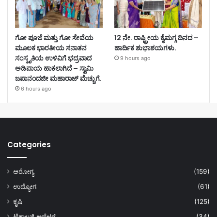
ಗೋ ಪೂಜೆ ಮತ್ತು ಗೋ ಸೇವೆಯ
12 ನೇ. ರಾಷ್ಟ್ರೀಯ ಕೈಮಗ್ಗ ದಿನದ –
ಮೂಲಕ ಭಾರತೀಯ ಸನಾತನ
ಹಾರ್ದಿಕ ಶುಭಾಶಯಗಳು.
ಸಂಸ್ಕೃತಿಯ ಉಳಿವಿಗೆ ಭದ್ರವಾದ
9 hours ago
ಅಡಿಪಾಯ ಹಾಕಲಾಗಿದೆ – ಸ್ವಾಮಿ
ಜಪಾನಂದಜೀ ಮಹಾರಾಜ್ ಮೆಚ್ಚುಗೆ.
6 hours ago
Categories
ಆರೋಗ್ಯ
(159)
ಉದ್ಯೋಗ
(61)
ಕೃಷಿ
(125)
ಟೆಕ್ನಾಲಜಿ ಅಪ್ಡೇಟ್
(34)