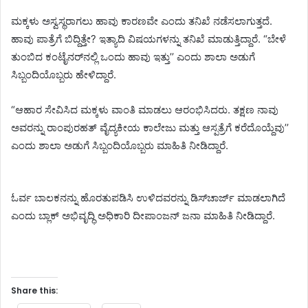
ಮಕ್ಕಳು ಅಸ್ವಸ್ಥರಾಗಲು ಹಾವು ಕಾರಣವೇ ಎಂದು ತನಿಖೆ ನಡೆಸಲಾಗುತ್ತದೆ.
ಹಾವು ಪಾತ್ರೆಗೆ ಬಿದ್ದಿತ್ತೇ? ಇತ್ಯಾದಿ ವಿಷಯಗಳನ್ನು ತನಿಖೆ ಮಾಡುತ್ತಿದ್ದಾರೆ. “ಬೇಳೆ
ತುಂಬಿದ ಕಂಟೈನರ್‌ನಲ್ಲಿ ಒಂದು ಹಾವು ಇತ್ತುʼʼ ಎಂದು ಶಾಲಾ ಅಡುಗೆ
ಸಿಬ್ಬಂದಿಯೊಬ್ಬರು ಹೇಳಿದ್ದಾರೆ.
“ಆಹಾರ ಸೇವಿಸಿದ ಮಕ್ಕಳು ವಾಂತಿ ಮಾಡಲು ಆರಂಭಿಸಿದರು. ತಕ್ಷಣ ನಾವು
ಅವರನ್ನು ರಾಂಪುರಹತ್‌ ವೈದ್ಯಕೀಯ ಕಾಲೇಜು ಮತ್ತು ಆಸ್ಪತ್ರೆಗೆ ಕರೆದೊಯ್ದೆವುʼʼ
ಎಂದು ಶಾಲಾ ಅಡುಗೆ ಸಿಬ್ಬಂದಿಯೊಬ್ಬರು ಮಾಹಿತಿ ನೀಡಿದ್ದಾರೆ.
ಓರ್ವ ಬಾಲಕನನ್ನು ಹೊರತುಪಡಿಸಿ ಉಳಿದವರನ್ನು ಡಿಸ್‌ಚಾರ್ಜ್‌ ಮಾಡಲಾಗಿದೆ
ಎಂದು ಬ್ಲಾಕ್‌ ಅಭಿವೃದ್ಧಿ ಅಧಿಕಾರಿ ದೀಪಾಂಜನ್‌ ಜನಾ ಮಾಹಿತಿ ನೀಡಿದ್ದಾರೆ.
Share this: