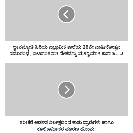
ಜ್ಞಾನಜ್ಯೋತಿ ಹಿರಿಯ ಪ್ರಾಥಮಿಕ ಶಾಲೆಯ 28ನೇ ವಾರ್ಷಿಕೋತ್ಸವ
ಸಮಾರಂಭ ; ನೀತಿವಂತರಾಗಿ ದೇಶವನ್ನು ಯಶಸ್ವಿಯಾಗಿ ಕಾಪಾಡಿ .....!
ತರೀಕೆರೆ ಆಡಳಿತ ನಿರ್ಲಕ್ಷದಿಂದ ಕಾಡು ಪ್ರಾಣಿಗಳು ಹಾಗೂ
ಕೂಲಿಕಾರ್ಮಿಕರ ಮಾರಣ ಹೋಮ :