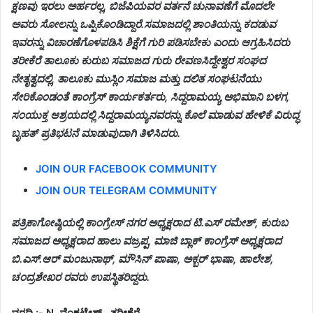
ಕ್ಷಣವು ಇರಲು ಅರ್ಹರಲ್ಲ, ಬಿಜೆಪಿಯವರ ವರ್ತನೆ ಚುನಾವಣೆಗೆ ಮೊದಲೇ
ಅವರು ಸೋಲನ್ನು ಒಪ್ಪಿಕೊಂಡಿದ್ದಾರೆ.
ಸಮಾಜದಲ್ಲಿ ಶಾಂತಿಯನ್ನು ಕದಡುವ
ಇವರನ್ನು ವಿಚಾರಣೆಗೊಳಪಡಿಸಿ ಶಿಕ್ಷೆಗೆ ಗುರಿ ಪಡಿಸಬೇಕು ಎಂದು ಆಗ್ರಹಿಸಿದರು
ತರೀಕೆರೆ ತಾಲೂಕು ಕುರುಬ ಸಮಾಜದ ಗುರು
ರೇವಣಸಿದ್ದೇಶ್ವರ ಸಂಘದ
ನೇತೃತ್ವದಲ್ಲಿ, ತಾಲೂಕು ಮುಸ್ಲಿಂ ಸಮಾಜ ಮತ್ತು ದಲಿತ ಸಂಘಟನೆಯು
ಸೇರಿಕೊಂಡಂತೆ ಕಾಂಗ್ರೆಸ್ ಕಾರ್ಯಕರ್ತರು, ಸಿದ್ದರಾಮಯ್ಯ ಅಭಿಮಾನಿ ಬಳಗ,
ಸಂಯುಕ್ತ ಆಶ್ರಯದಲ್ಲಿ ಸಿದ್ದರಾಮಯ್ಯನವರನ್ನು ಕೊಲೆ ಮಾಡುವ ಹೇಳಿಕೆ ವಿರುದ್ಧ
ಬೃಹತ್ ಪ್ರತಿಭಟನೆ ಮಾಡುವುದಾಗಿ ತಿಳಿಸಿದರು.
JOIN OUR FACEBOOK COMMUNITY
JOIN OUR TELEGRAM COMMUNITY
ಪತ್ರಿಕಾಗೋಷ್ಠಿಯಲ್ಲಿ ಕಾಂಗ್ರೇಸ್ ನಗರ ಅಧ್ಯಕ್ಷರಾದ ಟಿ.ಎಸ್ ರಮೇಶ್, ಕುರುಬ
ಸಮಾಜದ ಅಧ್ಯಕ್ಷರಾದ ಹಾಲು ವಜ್ರಪ್ಪ, ಮಾಜಿ ಬ್ಲಾಕ್ ಕಾಂಗ್ರೆಸ್ ಅಧ್ಯಕ್ಷರಾದ
ಬಿ.ಎಸ್.ಆರ್ ಮಂಜುನಾಥ್, ಮೌಸಿನ್ ಪಾಷಾ, ಅಕ್ಬರ್ ಭಾಷಾ, ಹಾಲೇಶ,
ಚಂದ್ರಶೇಖರ ರವರು ಉಪಸ್ಥಿತರಿದ್ದರು.
ವರದಿ :- N. ವೆಂಕಟೇಶ್ , ತರೀಕೆರೆ …