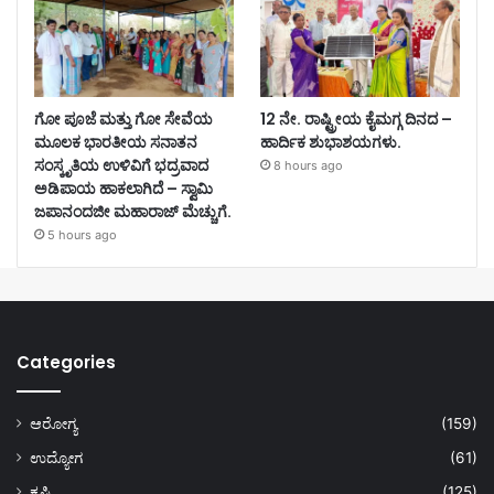
ಗೋ ಪೂಜೆ ಮತ್ತು ಗೋ ಸೇವೆಯ
12 ನೇ. ರಾಷ್ಟ್ರೀಯ ಕೈಮಗ್ಗ ದಿನದ –
ಮೂಲಕ ಭಾರತೀಯ ಸನಾತನ
ಹಾರ್ದಿಕ ಶುಭಾಶಯಗಳು.
ಸಂಸ್ಕೃತಿಯ ಉಳಿವಿಗೆ ಭದ್ರವಾದ
8 hours ago
ಅಡಿಪಾಯ ಹಾಕಲಾಗಿದೆ – ಸ್ವಾಮಿ
ಜಪಾನಂದಜೀ ಮಹಾರಾಜ್ ಮೆಚ್ಚುಗೆ.
5 hours ago
Categories
ಆರೋಗ್ಯ
(159)
ಉದ್ಯೋಗ
(61)
ಕೃಷಿ
(125)