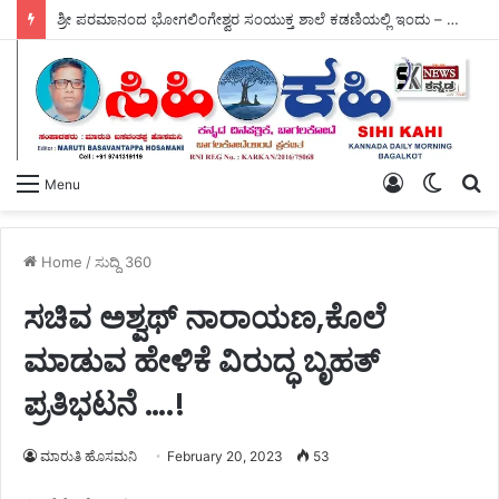
ಶ್ರೀ ಪರಮಾನಂದ ಭೋಗಲಿಂಗೇಶ್ವರ ಸಂಯುಕ್ತ ಶಾಲೆ ಕಡಣಿಯಲ್ಲಿ ಇಂದು – ವ್ಯಸನ ಮುಕ್ತ ಕಾರ್ಯಕ್ರಮ ಜರಗಿತು.
Log
Switch
S
Menu
In
skin
fo
Home
/
ಸುದ್ದಿ 360
ಸಚಿವ ಅಶ್ವಥ್ ನಾರಾಯಣ,ಕೊಲೆ
ಮಾಡುವ ಹೇಳಿಕೆ ವಿರುದ್ಧ ಬೃಹತ್
ಪ್ರತಿಭಟನೆ ….!
ಮಾರುತಿ ಹೊಸಮನಿ
February 20, 2023
53