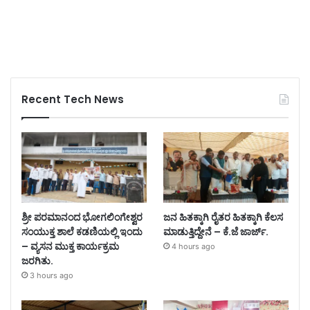
Recent Tech News
ಶ್ರೀ ಪರಮಾನಂದ ಭೋಗಲಿಂಗೇಶ್ವರ
ಜನ ಹಿತಕ್ಕಾಗಿ ರೈತರ ಹಿತಕ್ಕಾಗಿ ಕೆಲಸ
ಸಂಯುಕ್ತ ಶಾಲೆ ಕಡಣಿಯಲ್ಲಿ ಇಂದು
ಮಾಡುತ್ತಿದ್ದೇನೆ – ಕೆ.ಜೆ ಜಾರ್ಜ್.
– ವ್ಯಸನ ಮುಕ್ತ ಕಾರ್ಯಕ್ರಮ
4 hours ago
ಜರಗಿತು.
3 hours ago