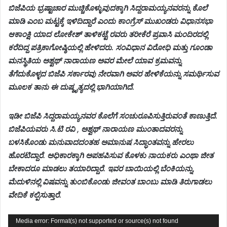
ಬಿಜೆಪಿಯ ಭ್ರಷ್ಟಾಚಾರ ಮುಚ್ಚಿಕೊಳ್ಳುವುದಕ್ಕಾಗಿ ಸಿದ್ದರಾಮಯ್ಯನವರನ್ನು ಕೊಲೆ
ಮಾಡಿ ಎಂಬ ಮಟ್ಟಕ್ಕೆ ಇಳಿದಿದ್ದಾರೆ ಎಂದು ಕಾಂಗ್ರೆಸ್ ಮುಖಂಡರು ವಿಧಾನಸಭಾ
ಆಕಾಂಕ್ಷಿ ಯಾದ ಲೋಕೇಶ್ ತಾಳಿಕಟ್ಟೆ ರವರು ತರೀಕೆರೆ ಪ್ರವಾಸಿ ಮಂದಿರದಲ್ಲಿ
ಕರೆದಿದ್ದ ಪತ್ರಿಕಾಗೋಷ್ಠಿಯಲ್ಲಿ ಹೇಳಿದರು. ಸಂವಿಧಾನ ವಿರೋಧಿ ಮತ್ತು ಗೂಂಡಾ
ಮನಸ್ಥಿತಿಯ ಅಶ್ವಥ್ ನಾರಾಯಣ ಅವರ ಮೇಲೆ ಯಾವ ಕ್ರಮವನ್ನು
ತೆಗೆದುಕೊಳ್ಳದ ಬಿಜೆಪಿ ಸರ್ಕಾರವು ನೇರವಾಗಿ ಅವರ ಹೇಳಿಕೆಯನ್ನು ಸಮರ್ಥಿಸುವ
ಮೂಲಕ ತಾನು ಈ ದುಷ್ಕೃತ್ಯದಲ್ಲಿ ಭಾಗಿಯಾಗಿದೆ.
ಇಡೀ ಬಿಜೆಪಿ ಸಿದ್ದರಾಮಯ್ಯನವರ ಕೊಲೆಗೆ ಸಂಚುರೂಪಿಸುತ್ತಿರುವಂತೆ ಕಾಣುತ್ತಿದೆ.
ಬಿಜೆಪಿಯವರು ಸಿ.ಟಿ ರವಿ , ಅಶ್ವಥ್ ನಾರಾಯಣ ಮುಂತಾದವರನ್ನು
ಬಳಸಿಕೊಂಡು ಮನುವಾದದಂತಹ ಅಮಾನುಷ ಸಿದ್ಧಾಂತವನ್ನು ಹೇರಲು
ಹೊರಟಿದ್ದಾರೆ. ಅಧಿಕಾರಕ್ಕಾಗಿ ಅಪಹಪಿಸುವ ಕೊಳಕು ನಾಯಕರು ಎಂಥಾ ಜೀತ
ಬೇಕಾದರೂ ಮಾಡಲು ತಯಾರಿದ್ದಾರೆ. ಇವರ ಬಾಯಿಯಲ್ಲಿ ಬೆಂಕಿಯನ್ನು,
ಮೆದುಳಿನಲ್ಲಿ ವಿಷವನ್ನು ತುಂಬಿಕೊಂಡು ಜೀವಂತ ಬಾಂಬು ಮಾಡಿ ತಿರುಗಾಡಲು
ವೇದಿಕೆ ಕಲ್ಪಿಸುತ್ತಾರೆ.
Video
Media error: Format(s) not supported or source(s) not found