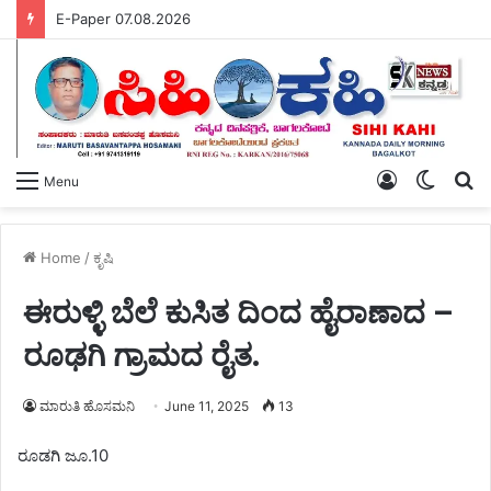
E-Paper 07.08.2026
Log
Switch
S
Menu
In
skin
fo
Home
/
ಕೃಷಿ
ಈರುಳ್ಳಿ ಬೆಲೆ ಕುಸಿತ ದಿಂದ ಹೈರಾಣಾದ –
ರೂಢಗಿ ಗ್ರಾಮದ ರೈತ.
ಮಾರುತಿ ಹೊಸಮನಿ
June 11, 2025
13
ರೂಡಗಿ ಜೂ.10