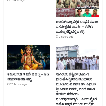
2 hours ago
ಅಂತರ್ ರಾಜ್ಯ ಕಳ್ಳರ ಬಂಧನ ಪವಾಡ
ಬಸವೇಶ್ವರರ ಮೂರ್ತಿ – ಕರಗಿಸಿ
ಮಾರಿದ್ದ ಗಟ್ಟಿ ಬೆಳ್ಳಿ ವಶಕ್ಕೆ.
2 hours ago
ತಮಿಳುನಾಡಿನ ವಿಶೇಷ ಹಬ್ಬ – ಆಡಿ
ಸಾವಿರಾರು ಹೆಕ್ಟೇರ್ ಭೂಮಿಗೆ
ಮಾಸದ ಕಾವಡಿ ಹಬ್ಬ.
ನೀರುಣಿಸಿ ರೈತರಲ್ಲಿ ಮಂದಹಾಸ
ಮೂಡಿಸಿರುವ ಶಾಸಕ ಡಾ, ಎನ್.ಟಿ
20 hours ago
ಶ್ರೀನಿವಾಸ್ ರವರು, ಬರದ ನಾಡಿಗೆ
ಗಂಗೆಯ ಕರೆತಂದು
ಭಗೀರಥರಾಗಿದ್ದಾರೆ – ಎಂದು ರೈತರ
ಹರ್ಷೋದ್ಗಾರ ಮುಗಿಲು ಮುಟ್ಟಿತು.