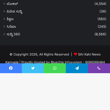
ಲೋಕಲ್
(4,554)
ವಿದೇಶ ಸುದ್ದಿ
(36)
ಶಿಕ್ಷಣ
(560)
ಸಿನೆಮಾ
(245)
ಸುದ್ದಿ 360
(8,566)
© Copyright 2026, All Rights Reserved |
Sihi Kahi News
Kannada
| Proudly Hosted by
Bluechip Infosystem - 9066066464
About US
Privacy Policy
Ads Policy
Terms and Conditions
Facebook
Twitter
WhatsApp
Telegram
Viber
Contact Us
Facebook
Twitter
YouTube
Instagram
Ba
to