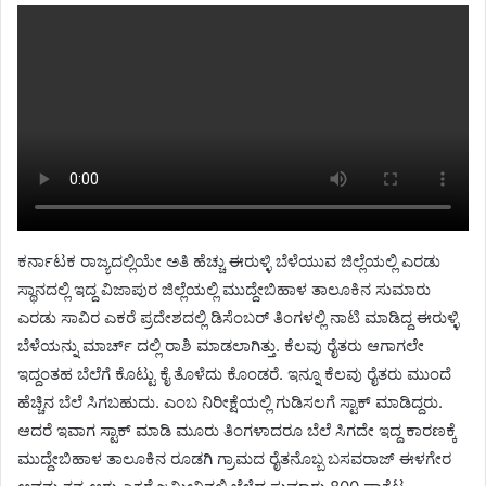
ಕರ್ನಾಟಕ ರಾಜ್ಯದಲ್ಲಿಯೇ ಅತಿ ಹೆಚ್ಚು ಈರುಳ್ಳಿ ಬೆಳೆಯುವ ಜಿಲ್ಲೆಯಲ್ಲಿ ಎರಡು
ಸ್ಥಾನದಲ್ಲಿ ಇದ್ದ ವಿಜಾಪುರ ಜಿಲ್ಲೆಯಲ್ಲಿ ಮುದ್ದೇಬಿಹಾಳ ತಾಲೂಕಿನ ಸುಮಾರು
ಎರಡು ಸಾವಿರ ಎಕರೆ ಪ್ರದೇಶದಲ್ಲಿ ಡಿಸೆಂಬರ್ ತಿಂಗಳಲ್ಲಿ ನಾಟಿ ಮಾಡಿದ್ದ ಈರುಳ್ಳಿ
ಬೆಳೆಯನ್ನು ಮಾರ್ಚ್ ದಲ್ಲಿ ರಾಶಿ ಮಾಡಲಾಗಿತ್ತು. ಕೆಲವು ರೈತರು ಆಗಾಗಲೇ
ಇದ್ದಂತಹ ಬೆಲೆಗೆ ಕೊಟ್ಟು ಕೈ ತೊಳೆದು ಕೊಂಡರೆ. ಇನ್ನೂ ಕೆಲವು ರೈತರು ಮುಂದೆ
ಹೆಚ್ಚಿನ ಬೆಲೆ ಸಿಗಬಹುದು. ಎಂಬ ನಿರೀಕ್ಷೆಯಲ್ಲಿ ಗುಡಿಸಲಗೆ ಸ್ಟಾಕ್ ಮಾಡಿದ್ದರು.
ಆದರೆ ಇವಾಗ ಸ್ಟಾಕ್ ಮಾಡಿ ಮೂರು ತಿಂಗಳಾದರೂ ಬೆಲೆ ಸಿಗದೇ ಇದ್ದ ಕಾರಣಕ್ಕೆ
ಮುದ್ದೇಬಿಹಾಳ ತಾಲೂಕಿನ ರೂಡಗಿ ಗ್ರಾಮದ ರೈತನೊಬ್ಬ ಬಸವರಾಜ್ ಈಳಗೇರ