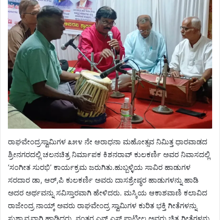
ರಾಘವೇಂದ್ರಸ್ವಾಮಿಗಳ ೩೫೪ ನೇ ಆರಾಧನಾ ಮಹೋತ್ಸವ ನಿಮಿತ್ತ ಧಾರವಾಡದ
ಶ್ರೀನಗರದಲ್ಲಿ ಚಲನಚಿತ್ರ ನಿರ್ಮಾಪಕ ಕಿಶನರಾವ್ ಕುಲಕರ್ಣಿ ಅವರ ನಿವಾಸದಲ್ಲಿ
‘ಸಂಗೀತ ಸುರಭಿ’ ಕಾರ್ಯಕ್ರಮ ಜರುಗಿತು.ಹುಬ್ಬಳ್ಳಿಯ ಸಾವಿರ ಹಾಡುಗಳ
ಸರದಾರ ಡಾ, ಆರ್,ಪಿ ಕುಲಕರ್ಣಿ ಅವರು ದಾಸಶ್ರೇಷ್ಠರ ಹಾಡುಗಳನ್ನು ಹಾಡಿ
ಅದರ ಅರ್ಥವನ್ನು ಸವಿಸ್ತಾರವಾಗಿ ಹೇಳಿದರು. ಮಸ್ಕಿಯ ಆಕಾಶವಾಣಿ ಕಲಾವಿದ
ರಾಜೇಂದ್ರ ನಾಯ್ಕ್ ಅವರು ರಾಘವೇಂದ್ರ ಸ್ವಾಮಿಗಳ ಕುರಿತ ಭಕ್ತಿ ಗೀತೆಗಳನ್ನು
ಸುಶ್ರಾವ್ಯವಾಗಿ ಹಾಡಿದರು. ನಂತರ ಎನ್.ಎಸ್ ಪಾಟೀಲ ಅವರು ಚಿತ್ರ ಗೀತೆಗಳನ್ನು,