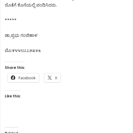
ಜೊತೆಗೆ ಕೊನೆಯಲ್ಲಿ ವಂದಿಸಿದರು.
*****
ಡಾ,ಪ್ರಭು ಗಂಜಿಹಾಳ
ಮೊ:೯೪೪೮೭೭೫೩೪೬
Share this:
Facebook
X
Like this: