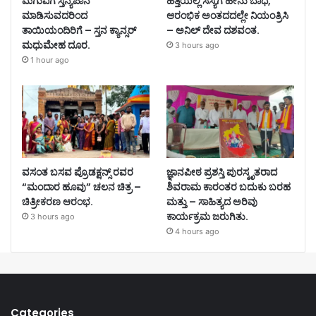
ಮಗುವಿಗೆ ಸ್ತನ್ಯಪಾನ
ಹತ್ತಿಯಲ್ಲಿ ಸಸ್ಯಗೆ ಹೇನು ಬಾಧೆ,
ಮಾಡಿಸುವದರಿಂದ
ಆರಂಭಿಕ ಅಂತದದಲ್ಲೇ ನಿಯಂತ್ರಿಸಿ
ತಾಯಿಯಂದಿರಿಗೆ – ಸ್ತನ ಕ್ಯಾನ್ಸರ್
– ಅನಿಲ್ ದೇವ ದಶವಂತ.
ಮಧುಮೇಹ ದೂರ.
3 hours ago
1 hour ago
ವಸಂತ ಬಸವ ಪ್ರೊಡಕ್ಷನ್ಸ್ ರವರ
ಜ್ಞಾನಪೀಠ ಪ್ರಶಸ್ತಿ ಪುರಸ್ಕೃತರಾದ
“ಮಂದಾರ ಹೂವು” ಚಲನ ಚಿತ್ರ –
ಶಿವರಾಮ ಕಾರಂತರ ಬದುಕು ಬರಹ
ಚಿತ್ರೀಕರಣ ಆರಂಭ.
ಮತ್ತು – ಸಾಹಿತ್ಯದ ಅರಿವು
ಕಾರ್ಯಕ್ರಮ ಜರುಗಿತು.
3 hours ago
4 hours ago
Categories