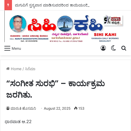
ಮಗುವಿಗೆ ಸ್ತನ್ಯಪಾನ ಮಾಡಿಸುವದರಿಂದ ತಾಯಿಯಂದಿರಿಗೆ – ಸ್ತನ ಕ್ಯಾನ್ಸರ್ ಮಧುಮೇಹ ದೂರ.
Log
Switch
S
Menu
In
skin
fo
Home
/
ಸಿನೆಮಾ
“ಸಂಗೀತ ಸುರಭಿ” – ಕಾರ್ಯಕ್ರಮ
ಜರಗಿತು.
ಮಾರುತಿ ಹೊಸಮನಿ
August 22, 2025
153
ಧಾರವಾಡ ಆ.22