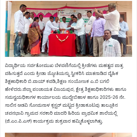
ವಿದ್ಯಾರ್ಥಿಯ ಸರ್ವತೋಮುಖ ಬೆಳವಣಿಗೆಯಲ್ಲಿ ಕ್ರೀಡೆಗಳು ಮಹತ್ವದ ಪಾತ್ರ
ವಹಿಸುತ್ತದೆ ಎಂದು ಕ್ರೀಡಾ ಜ್ಯೋತಿಯನ್ನು ಸ್ವೀಕರಿಸಿ ಮಾತನಾಡಿದ ದೈಹಿಕ
ಶಿಕ್ಷಣಾಧಿಕಾರಿ ಬಿ.ವಾಯ್ ಕವಡಿ,ಶಿಕ್ಷಣ ಸಂಯೋಜಕ ಎ.ಬಿ ಬಗಲಿ
ಹೇಳಿದರು.ಜಿಲ್ಲಾ ಪಂಚಾಯತ ವಿಜಯಪುರ, ಕ್ಷೇತ್ರ ಶಿಕ್ಷಣಾಧಿಕಾರಿಗಳು ಹಾಗೂ
ಸಮನ್ವಯಧಿಕಾಗಳ ಕಾರ್ಯಾಲಯ ಮುದ್ದೇಬಿಹಾಳ ಹಾಗೂ 2025-26 ನೇ.
ಸಾಲಿನ ಅಡವಿ ಸೋಮನಾಳ ಕ್ಲಸ್ಟರ್ ಮಟ್ಟದ ಕ್ರೀಡಾಕೂಟವು ತಾಲ್ಲೂಕಿನ
ಚವನಭಾವಿ ಗ್ರಾಮದ ಸರಕಾರಿ ಮಾದರಿ ಹಿರಿಯ ಪ್ರಾಥಮಿಕ ಶಾಲೆಯಲ್ಲಿ
(ಜಿ.ಎಂ.ಪಿ.ಎಸ್) ಕಾರ್ಯಕ್ರಮ ಶುಕ್ರವಾರ ಹಮ್ಮಿಕೊಳ್ಳಲಾಗಿತ್ತು.