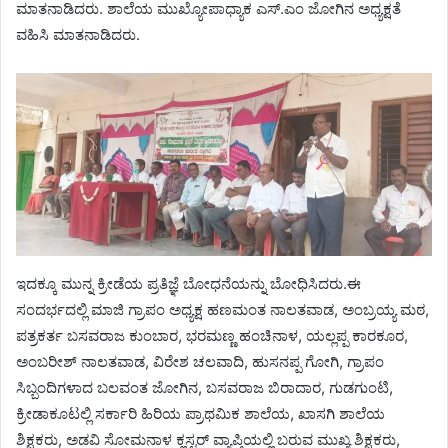
ಮಾತನಾಡಿದರು. ಶಾಲೆಯ ಮುಖ್ಯೋಪಾಧ್ಯಾಕ ಎಸ್.ಎಂ ಜೋಗಿನ ಅಧ್ಯಕ್ಷತೆ
ವಹಿಸಿ ಮಾತನಾಡಿದರು.
ಇದಕ್ಕೂ ಮುನ್ನ ಕ್ರೀಡೆಯ ಪ್ರತಿಜ್ಞೆ ಬೋಧನೆಯನ್ನು ಬೋಧಿಸಿದರು.ಈ
ಸಂದರ್ಭದಲ್ಲಿ ಮಾಜಿ ಗ್ರಾಪಂ ಅಧ್ಯಕ್ಷ ಹಣಮಂತ ನಾಲತವಾಡ, ಅಂಬ್ರಯ್ಯ ಮಠ,
ಪತ್ರಕರ್ತ ಬಸವರಾಜ ಕುಂಬಾರ, ಭರಮಣ್ಣ ಹಂಚಿನಾಳ, ಯಲ್ಲಪ್ಪ ಕಾರಕೂರ,
ಅಂಬರೀಶ್ ನಾಲತವಾಡ, ವಿರೇಶ ಚಲವಾದಿ, ಹುಸನಪ್ಪ ಗೋಗಿ, ಗ್ರಾಪಂ
ಸಿಬ್ಬಂದಿಗಳಾದ ಬಲವಂತ ಜೋಗಿನ, ಬಸವರಾಜ ಬಿರಾದಾರ, ಗುಡಗುಂಟಿ,
ಕ್ರೀಡಾಕೂಟಲ್ಲಿ ಸರ್ಕಾರಿ ಹಿರಿಯ ಪ್ರಾಥಮಿಕ ಶಾಲೆಯ, ಖಾಸಗಿ ಶಾಲೆಯ
ಶಿಕ್ಷಕರು, ಅಡವಿ ಸೋಮನಾಳ ಕ್ಲಸ್ಟರ್ ವ್ಯಾಪ್ತಿಯಲ್ಲಿ ಬರುವ ಮುಖ್ಯ ಶಿಕ್ಷಕರು,