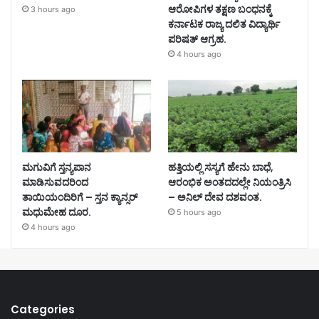
ಆರೋಪಿಗಳ ತಕ್ಷಣ ಬಂಧನಕ್ಕೆ
3 hours ago
ಕರ್ನಾಟಕ ರಾಜ್ಯ ದಲಿತ ವಿದ್ಯಾರ್ಥಿ
ಪರಿಷತ್ ಆಗ್ರಹ.
4 hours ago
ಮಗುವಿಗೆ ಸ್ತನ್ಯಪಾನ
ಹತ್ತಿಯಲ್ಲಿ ಸಸ್ಯಗೆ ಹೇನು ಬಾಧೆ,
ಮಾಡಿಸುವದರಿಂದ
ಆರಂಭಿಕ ಅಂತದದಲ್ಲೇ ನಿಯಂತ್ರಿಸಿ
ತಾಯಿಯಂದಿರಿಗೆ – ಸ್ತನ ಕ್ಯಾನ್ಸರ್
– ಅನಿಲ್ ದೇವ ದಶವಂತ.
ಮಧುಮೇಹ ದೂರ.
5 hours ago
4 hours ago
Categories