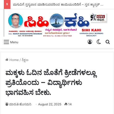
ಮಗುವಿಗೆ ಸ್ತನ್ಯಪಾನ ಮಾಡಿಸುವದರಿಂದ ತಾಯಿಯಂದಿರಿಗೆ – ಸ್ತನ ಕ್ಯಾನ್ಸರ್ ಮಧುಮೇಹ ದೂರ.
Log
Switch
S
Menu
In
skin
fo
Home
/
ಶಿಕ್ಷಣ
ಮಕ್ಕಳು ಓದಿನ ಜೊತೆಗೆ ಕ್ರೀಡೆಗಳಲ್ಲೂ
ಪ್ರತಿಯೊಂದು – ವಿದ್ಯಾರ್ಥಿಗಳು
ಭಾಗವಹಿಸ ಬೇಕು.
ಮಾರುತಿ ಹೊಸಮನಿ
August 22, 2025
14