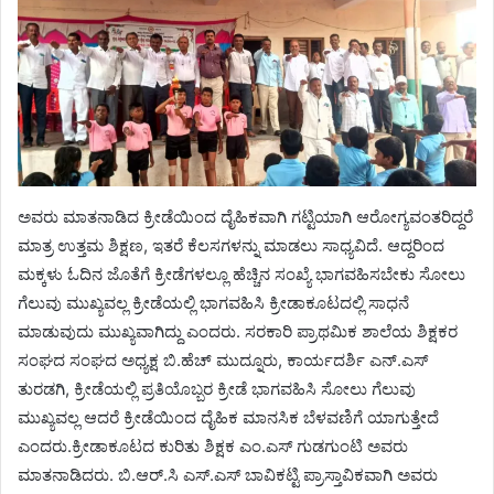
ಅವರು ಮಾತನಾಡಿದ ಕ್ರೀಡೆಯಿಂದ ದೈಹಿಕವಾಗಿ ಗಟ್ಟಿಯಾಗಿ ಆರೋಗ್ಯವಂತರಿದ್ದರೆ
ಮಾತ್ರ ಉತ್ತಮ ಶಿಕ್ಷಣ, ಇತರೆ ಕೆಲಸಗಳನ್ನು ಮಾಡಲು ಸಾಧ್ಯವಿದೆ. ಆದ್ದರಿಂದ
ಮಕ್ಕಳು ಓದಿನ ಜೊತೆಗೆ ಕ್ರೀಡೆಗಳಲ್ಲೂ ಹೆಚ್ಚಿನ ಸಂಖ್ಯೆ ಭಾಗವಹಿಸಬೇಕು ಸೋಲು
ಗೆಲುವು ಮುಖ್ಯವಲ್ಲ ಕ್ರೀಡೆಯಲ್ಲಿ ಭಾಗವಹಿಸಿ ಕ್ರೀಡಾಕೂಟದಲ್ಲಿ ಸಾಧನೆ
ಮಾಡುವುದು ಮುಖ್ಯವಾಗಿದ್ದು ಎಂದರು. ಸರಕಾರಿ ಪ್ರಾಥಮಿಕ ಶಾಲೆಯ ಶಿಕ್ಷಕರ
ಸಂಘದ ಸಂಘದ ಅಧ್ಯಕ್ಷ ಬಿ.ಹೆಚ್ ಮುದ್ನೂರು, ಕಾರ್ಯದರ್ಶಿ ಎನ್.ಎಸ್
ತುರಡಗಿ, ಕ್ರೀಡೆಯಲ್ಲಿ ಪ್ರತಿಯೊಬ್ಬರ ಕ್ರೀಡೆ ಭಾಗವಹಿಸಿ ಸೋಲು ಗೆಲುವು
ಮುಖ್ಯವಲ್ಲ ಆದರೆ ಕ್ರೀಡೆಯಿಂದ ದೈಹಿಕ ಮಾನಸಿಕ ಬೆಳವಣಿಗೆ ಯಾಗುತ್ತೇದೆ
ಎಂದರು.ಕ್ರೀಡಾಕೂಟದ ಕುರಿತು ಶಿಕ್ಷಕ ಎಂ.ಎಸ್ ಗುಡಗುಂಟಿ ಅವರು
ಮಾತನಾಡಿದರು. ಬಿ.ಆರ್.ಸಿ ಎಸ್.ಎಸ್ ಬಾವಿಕಟ್ಟಿ ಪ್ರಾಸ್ತಾವಿಕವಾಗಿ ಅವರು