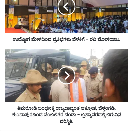
ಉದ್ಯೋಗ ಮೇಳದಿಂದ ಪ್ರತಿಭೆಗಳು ಬೆಳಕಿಗೆ - ರವಿ ಬೋಸರಾಜು.
ತಿಮರೋಡಿ ಬಂಧನಕ್ಕೆ ರಾಜ್ಯದಾದ್ಯಂತ ಆಕ್ರೋಶ, ಬೆಳ್ತಂಗಡಿ,
ಕುಂದಾಪುರದಿಂದ ಬೆಂಬಲಿಗರ ದಂಡು - ಬ್ರಹ್ಮಾವರದಲ್ಲಿ ಬಿಗುವಿನ
ಪರಿಸ್ಥಿತಿ.