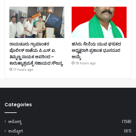
ರಾಯಚೂರು ಗ್ರಾಮಾಂತರ
ಹಸಿರು ಸೇನೆಯ ಯುವ ಘಟಕದ
ಪೊಲೀಸ್ ಠಾಣೆಯ ಪಿ.ಎಸ್.ಐ.
ಅಧ್ಯಕ್ಷರಾಗಿ ಪ್ರಶಾಂತ ಭೂಸನೂರ
ತಿಮ್ಮಣ್ಣ ನಾಯಕ ಅವರಿಂದ –
ಆಯ್ಕೆ.
ಕಾರುಣ್ಯಾಶ್ರಮಕ್ಕೆ ಸಹಾಯದ ಸೌಜನ್ಯ.
18 hours ago
17 hours ago
Categories
ಆರೋಗ್ಯ
(158)
ಉದ್ಯೋಗ
(61)