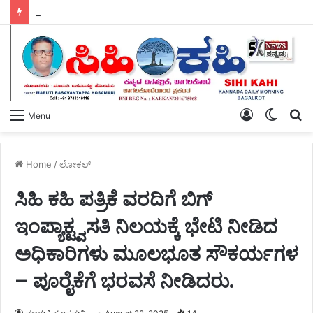
ಹಸಿರು ಸೇನೆಯ ಯುವ ಘಟಕದ ಅಧ್ಯಕ್ಷರಾಗಿ ಪ್ರಶಾಂತ ಭೂಸನೂರ ಆಯ್ಕೆ.
Log
Switch
S
Menu
In
skin
fo
Home
/
ಲೋಕಲ್
ಸಿಹಿ ಕಹಿ ಪತ್ರಿಕೆ ವರದಿಗೆ ಬಿಗ್
ಇಂಪ್ಯಾಕ್ಟ್ವಸತಿ ನಿಲಯಕ್ಕೆ ಭೇಟಿ ನೀಡಿದ
ಅಧಿಕಾರಿಗಳು ಮೂಲಭೂತ ಸೌಕರ್ಯಗಳ
– ಪೂರೈಕೆಗೆ ಭರವಸೆ ನೀಡಿದರು.