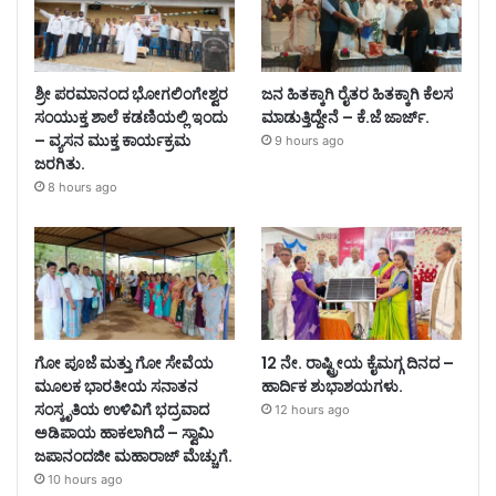
ಶ್ರೀ ಪರಮಾನಂದ ಭೋಗಲಿಂಗೇಶ್ವರ
ಜನ ಹಿತಕ್ಕಾಗಿ ರೈತರ ಹಿತಕ್ಕಾಗಿ ಕೆಲಸ
ಸಂಯುಕ್ತ ಶಾಲೆ ಕಡಣಿಯಲ್ಲಿ ಇಂದು
ಮಾಡುತ್ತಿದ್ದೇನೆ – ಕೆ.ಜೆ ಜಾರ್ಜ್.
– ವ್ಯಸನ ಮುಕ್ತ ಕಾರ್ಯಕ್ರಮ
9 hours ago
ಜರಗಿತು.
8 hours ago
ಗೋ ಪೂಜೆ ಮತ್ತು ಗೋ ಸೇವೆಯ
12 ನೇ. ರಾಷ್ಟ್ರೀಯ ಕೈಮಗ್ಗ ದಿನದ –
ಮೂಲಕ ಭಾರತೀಯ ಸನಾತನ
ಹಾರ್ದಿಕ ಶುಭಾಶಯಗಳು.
ಸಂಸ್ಕೃತಿಯ ಉಳಿವಿಗೆ ಭದ್ರವಾದ
12 hours ago
ಅಡಿಪಾಯ ಹಾಕಲಾಗಿದೆ – ಸ್ವಾಮಿ
ಜಪಾನಂದಜೀ ಮಹಾರಾಜ್ ಮೆಚ್ಚುಗೆ.
10 hours ago