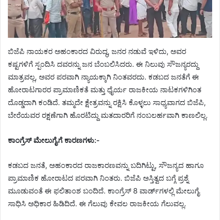
ಬಿಜೆಪಿ ನಾಯಕರ ಅಹಂಕಾರದ ವಿರುದ್ಧ, ಜನರ ನಡುವೆ ಇಳಿದು, ಅವರ
ಕಷ್ಟಗಳಿಗೆ ಸ್ಪಂದಿಸಿ ದವರನ್ನು ಜನ ಬೆಂಬಲಿಸಿದರು. ಈ ನಿಲುವು ಸೌಜನ್ಯರದ್ದು
ಮಾತ್ರವಲ್ಲ, ಅವರ ಪರವಾಗಿ ನ್ಯಾಯಕ್ಕಾಗಿ ನಿಂತವರದು. ಕಡಬದ ಜನತೆಗೆ ಈ
ಹೋರಾಟಗಾರರ ಪ್ರಾಮಾಣಿಕತೆ ಮತ್ತು ಧೈರ್ಯ ರಾಜಕೀಯ ನಾಟಕಗಳಿಗಿಂತ
ದೊಡ್ಡದಾಗಿ ಕಂಡಿದೆ. ತಮ್ಮದೇ ಕ್ಷೇತ್ರವನ್ನು ರಕ್ಷಿಸಿ ಕೊಳ್ಳಲು ಸಾಧ್ಯವಾಗದ ಬಿಜೆಪಿ,
ಬೇರೆಯವರ ರಕ್ಷಣೆಗಾಗಿ ಹೊರಟಿದ್ದು ಮತದಾರರಿಗೆ ನಂಬಲರ್ಹವಾಗಿ ಕಾಣಲಿಲ್ಲ.
ಕಾಂಗ್ರೆಸ್ ಮೇಲುಗೈಗೆ ಕಾರಣಗಳು:-
ಕಡಬದ ಜನತೆ, ಅಹಂಕಾರದ ರಾಜಕಾರಣವನ್ನು ಬದಿಗಿಟ್ಟು, ಸೌಜನ್ಯದ ಹಾಗೂ
ಪ್ರಾಮಾಣಿಕ ಹೋರಾಟದ ಪರವಾಗಿ ನಿಂತರು. ಬಿಜೆಪಿ ಅಸ್ತಿತ್ವದ ಬಗ್ಗೆ ಪ್ರಶ್ನೆ
ಮೂಡುವಂತೆ ಈ ಫಲಿತಾಂಶ ಬಂದಿದೆ. ಕಾಂಗ್ರೆಸ್ 8 ವಾರ್ಡ್‌ಗಳಲ್ಲಿ ಮೇಲುಗೈ
ಸಾಧಿಸಿ ಅಧಿಕಾರ ಹಿಡಿದಿದೆ. ಈ ಗೆಲುವು ಕೇವಲ ರಾಜಕೀಯ ಗೆಲುವಲ್ಲ.