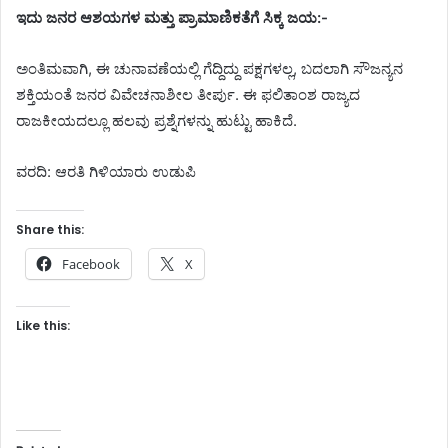
ಇದು ಜನರ ಆಶಯಗಳ ಮತ್ತು ಪ್ರಾಮಾಣಿಕತೆಗೆ ಸಿಕ್ಕ ಜಯ:-
ಅಂತಿಮವಾಗಿ, ಈ ಚುನಾವಣೆಯಲ್ಲಿ ಗೆದ್ದಿದ್ದು ಪಕ್ಷಗಳಲ್ಲ, ಬದಲಾಗಿ ಸೌಜನ್ಯನ
ಶಕ್ತಿಯಂತೆ ಜನರ ವಿವೇಚನಾಶೀಲ ತೀರ್ಪು. ಈ ಫಲಿತಾಂಶ ರಾಜ್ಯದ
ರಾಜಕೀಯದಲ್ಲೂ ಹಲವು ಪ್ರಶ್ನೆಗಳನ್ನು ಹುಟ್ಟು ಹಾಕಿದೆ.
ವರದಿ: ಆರತಿ ಗಿಳಿಯಾರು ಉಡುಪಿ
Share this:
Facebook
X
Like this: