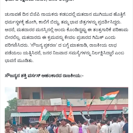
ಚುನಾವಣೆ ದಿನ ಬಿಜೆಪಿ ನಾಯಕರು ಕಡಬದಲ್ಲಿ ಮತದಾನ ಮುಗಿಯುವ ಹೊತ್ತಿಗೆ
ಧರ್ಮಸ್ಥಳಕ್ಕೆ ಹೋಗಿ, ಕಾಲಿಗೆ ಬಿದ್ದು, ತಮ್ಮ ಭಾವ ಚಿತ್ರಗಳನ್ನು ಪ್ರದರ್ಶಿಸಿದ್ದರು.
ಆದರೆ, ಮತದಾರರ ಮನಸ್ಸಿನಲ್ಲಿ ಅಂದು ಕೊಂಡಿದ್ದಷ್ಟು ಈ ತಂತ್ರಗಾರಿಕೆ ಪರಿಣಾಮ
ಬೀರಲಿಲ್ಲ. ಮತದಾರರು ಈ ಕ್ರಮವನ್ನು ಕೇವಲ ಪ್ರಚಾರದ ಗಿಮಿಕ್ ಎಂದು
ಪರಿಗಣಿಸಿದರು. ‘ಸೌಜನ್ಯ ಪ್ರಕರಣ’ ದ ಬಗ್ಗೆ ಮಾತನಾಡಿ, ರಾಜಕೀಯ ಲಾಭ
ಪಡೆಯಲು ಯತ್ನಿಸಿದರೆ, ಜನರ ನಿಜವಾದ ಸಮಸ್ಯೆಗಳನ್ನು ನಿರ್ಲಕ್ಷಿಸಿದ್ದಾರೆ ಎಂಬ
ಭಾವನೆ ಮೂಡಿತು.
ಸೌಜನ್ಯನ ಶಕ್ತಿ ವರ್ಸಸ್ ಅಹಂಕಾರದ ರಾಜಕೀಯ:-