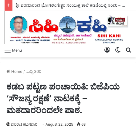
ಶ್ರೀ ಪರಮಾನಂದ ಭೋಗಲಿಂಗೇಶ್ವರ ಸಂಯುಕ್ತ ಶಾಲೆ ಕಡಣಿಯಲ್ಲಿ ಇಂದು – ವ್ಯಸನ ಮುಕ್ತ ಕಾರ್ಯಕ್ರಮ ಜರಗಿತು.
Log
Switch
S
Menu
In
skin
fo
Home
/
ಸುದ್ದಿ 360
ಕಡಬ ಪಟ್ಟಣ ಪಂಚಾಯಿತಿ: ಬಿಜೆಪಿಯ
‘ಸೌಜನ್ಯ ರಕ್ಷಣೆ’ ನಾಟಕಕ್ಕೆ –
ಮತದಾರರಿಂದಲೇ ಪಾಠ.
ಮಾರುತಿ ಹೊಸಮನಿ
August 22, 2025
68