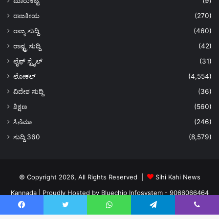
ಮಾರುಕಟ್ಟೆ
(9)
ರಾಜಕೀಯ
(270)
ರಾಜ್ಯ ಸುದ್ದಿ
(460)
ರಾಷ್ಟ್ರ ಸುದ್ದಿ
(42)
ಲೈಫ್ ಸ್ಟೈಲ್
(31)
ಲೋಕಲ್
(4,554)
ವಿದೇಶ ಸುದ್ದಿ
(36)
ಶಿಕ್ಷಣ
(560)
ಸಿನೆಮಾ
(246)
ಸುದ್ದಿ 360
(8,579)
© Copyright 2026, All Rights Reserved |
Sihi Kahi News
Kannada
| Proudly Hosted by
Bluechip Infosystem - 9066066464
About US
Privacy Policy
Ads Policy
Terms and Conditions
Facebook
Twitter
WhatsApp
Telegram
Viber