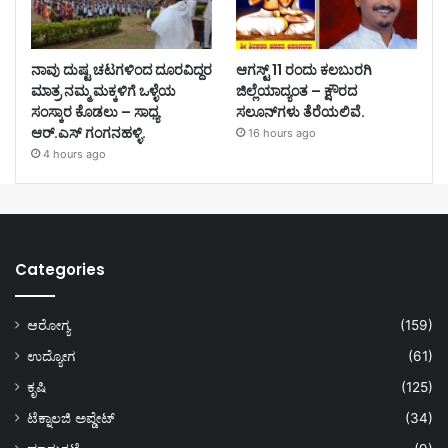
ನಾವು ದುಷ್ಟ ಚಟಗಳಿಂದ ದೂರವಿದ್ದರ
ಆಗಸ್ಟ್ 11 ರಂದು ಕಲಬುರಗಿ
ಮಾತ್ರ ನಮ್ಮ ಮಕ್ಕಳಿಗೆ ಒಳ್ಳೆಯ
ಜಿಲ್ಲೆಯಾದ್ಯಂತ – ಕ್ಷೌರದ
ಸಂಸ್ಕಾರ ಕೊಡಲು – ಸಾಧ್ಯ
ಸಲೂನ್‌ಗಳು ತೆರೆಯಲಿವೆ.
ಆರ್.ಎಸ್ ಗಂಗನಹಳ್ಳಿ.
16 hours ago
4 hours ago
Categories
ಆರೋಗ್ಯ
(159)
ಉದ್ಯೋಗ
(61)
ಕೃಷಿ
(125)
ಟೆಕ್ನಾಲಜಿ ಅಪ್ಡೇಟ್
(34)