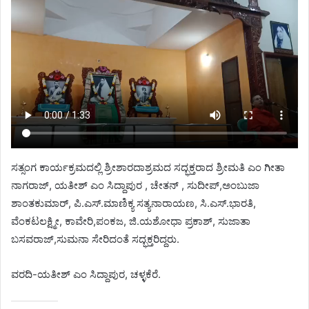
ಸತ್ಸಂಗ ಕಾರ್ಯಕ್ರಮದಲ್ಲಿ ಶ್ರೀಶಾರದಾಶ್ರಮದ ಸದ್ಭಕ್ತರಾದ ಶ್ರೀಮತಿ ಎಂ ಗೀತಾ
ನಾಗರಾಜ್, ಯತೀಶ್ ಎಂ ಸಿದ್ದಾಪುರ , ಚೇತನ್ , ಸುದೀಪ್,ಅಂಬುಜಾ
ಶಾಂತಕುಮಾರ್, ಪಿ.ಎಸ್.ಮಾಣಿಕ್ಯ ಸತ್ಯನಾರಾಯಣ, ಸಿ.ಎಸ್.ಭಾರತಿ,
ವೆಂಕಟಲಕ್ಷ್ಮೀ, ಕಾವೇರಿ,ಪಂಕಜ, ಜಿ.ಯಶೋಧಾ ಪ್ರಕಾಶ್, ಸುಜಾತಾ
ಬಸವರಾಜ್,ಸುಮನಾ ಸೇರಿದಂತೆ ಸದ್ಭಕ್ತರಿದ್ದರು.
ವರದಿ-ಯತೀಶ್ ಎಂ ಸಿದ್ದಾಪುರ, ಚಳ್ಳಕೆರೆ.