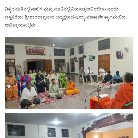
ನಿತ್ಯ ಬದುಕಿನಲ್ಲಿ ನಾಲಿಗೆ ಮತ್ತು ಮಾತಿನಲ್ಲಿ ನಿಯಂತ್ರಣವಿರಬೇಕು ಎಂದು
ಚಳ್ಳಕೆರೆಯ ಶ್ರೀಶಾರದಾಶ್ರಮದ ಅಧ್ಯಕ್ಷರಾದ ಪೂಜ್ಯ ಮಾತಾಜೀ ತ್ಯಾಗಮಯೀ
ಅಭಿಪ್ರಾಯಪಟ್ಟರು.