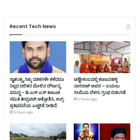
Recent Tech News
ಸ್ವಾತಂತ್ರ್ಯ ಸಿಕ್ಕು ದಶಕಗಳೇ ಕಳೆದರೂ
ಚಟ್ಟೇಕಂಬದಲ್ಲಿ ಕಣಜನಹಳ್ಳಿ
ನಿಲ್ಲದ ದಲಿತರ ಮೇಲಿನ ದೌರ್ಜನ್ಯ
ನಾಗರಾಜ್ ಅವರ – ಬಯಲು
ವಿರುದ್ಧ – ಡಿ.ಎಸ್.ಎಸ್ ತಾಲೂಕ
ಸೀಮೆಯ ಬೆಳಗು ಗ್ರಂಥ ಬಿಡುಗಡೆ.
ಸಮಿತಿ ತೀವ್ರವಾಗಿ ಆಕ್ರೋಶಿಸಿ, ಉಗ್ರ
4 hours ago
ಪ್ರತಿಭಟನೆಯ ಎಚ್ಚರಿಕೆ ನೀಡಿದೆ.
4 hours ago