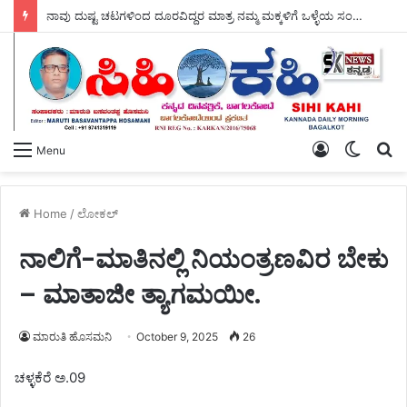
ಆಗಸ್ಟ್ 11 ರಂದು ಕಲಬುರಗಿ ಜಿಲ್ಲೆಯಾದ್ಯಂತ – ಕ್ಷೌರದ ಸಲೂನ್‌ಗಳು ತೆರೆಯಲಿವೆ.
Log
Switch
S
Menu
In
skin
fo
Home
/
ಲೋಕಲ್
ನಾಲಿಗೆ-ಮಾತಿನಲ್ಲಿ ನಿಯಂತ್ರಣವಿರ ಬೇಕು
– ಮಾತಾಜೀ ತ್ಯಾಗಮಯೀ.
ಮಾರುತಿ ಹೊಸಮನಿ
October 9, 2025
26
ಚಳ್ಳಕೆರೆ ಅ.09