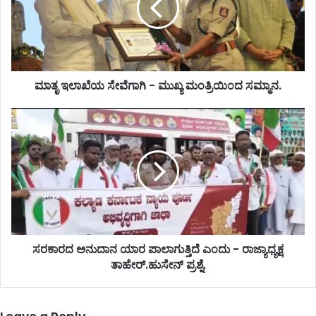
ಮಾತೃ ಇಲಾಖೆಯ ಸೇವೆಗಾಗಿ - ಮುಖ್ಯ ಮಂತ್ರಿಯಿಂದ ಸಮ್ಮಾನ.
ಸರಕಾರದ ಅನುದಾನ ಯಾರ ಪಾಲಾಗುತ್ತಿದೆ ಎಂದು - ರಾಜ್ಯಾಧ್ಯಕ್ಷ
ತಾಹೇರ್.ಹುಸೇನ್ ಪ್ರಶ್ನೆ.