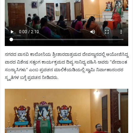
ನಗರದ ವಾಸವಿ ಕಾಲೋನಿಯ ಶ್ರೀಶಾರದಾಶ್ರಮದ ದೇವಸ್ಥಾನದಲ್ಲಿ ಆಯೋಜಿಸಿದ್ದ
ವಾರದ ವಿಶೇಷ ಸತ್ಸಂಗ ಕಾರ್ಯಕ್ರಮದ ದಿವ್ಯ ಸಾನಿಧ್ಯ ವಹಿಸಿ ಅವರು “ವೇದಾಂತ
ಸಂನ್ಯಾಸಿಗಳು” ಎಂಬ ಪ್ರವಚನ ಮಾಲಿಕೆಯಡಿಯಲ್ಲಿ ಸ್ವಾಮಿ ನಿರ್ವಾಣಾನಂದರ
ಸ್ಮೃತಿಗಳ ಬಗ್ಗೆ ಪ್ರವಚನ ನೀಡಿದರು.