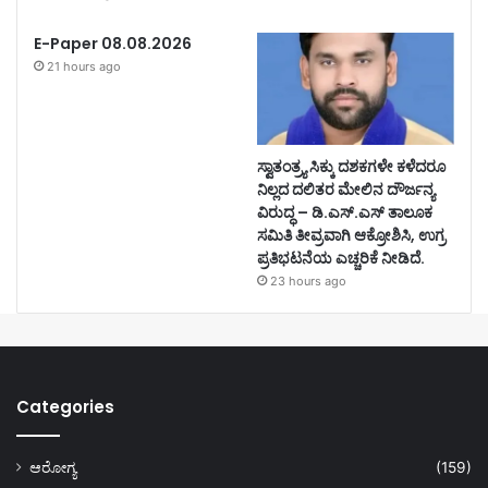
E-Paper 08.08.2026
21 hours ago
ಸ್ವಾತಂತ್ರ್ಯ ಸಿಕ್ಕು ದಶಕಗಳೇ ಕಳೆದರೂ
ನಿಲ್ಲದ ದಲಿತರ ಮೇಲಿನ ದೌರ್ಜನ್ಯ
ವಿರುದ್ಧ – ಡಿ.ಎಸ್.ಎಸ್ ತಾಲೂಕ
ಸಮಿತಿ ತೀವ್ರವಾಗಿ ಆಕ್ರೋಶಿಸಿ, ಉಗ್ರ
ಪ್ರತಿಭಟನೆಯ ಎಚ್ಚರಿಕೆ ನೀಡಿದೆ.
23 hours ago
Categories
ಆರೋಗ್ಯ
(159)