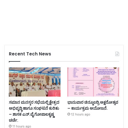
Recent Tech News
ಸಮಾನ ಮನಸ್ಕರ ಸಭೆಯಲ್ಲಿ ಕ್ಷೇತ್ರದ
ಭಾನುವಾರ ಚಿನ್ಮೂಲದ್ರಿ ಅಕ್ಷರೋತ್ಸವ
ಅಭಿವೃದ್ಧಿ ಹಾಗೂ ಸಂಘಟನೆ ಕುರಿತು
– ಕಾರ್ಯಕ್ರಮ ಆಯೋಜನೆ.
– ಶಾಸಕ ಎನ್.ವೈ ಗೋಪಾಲಕೃಷ್ಣ
12 hours ago
ಚರ್ಚೆ.
11 hours ago