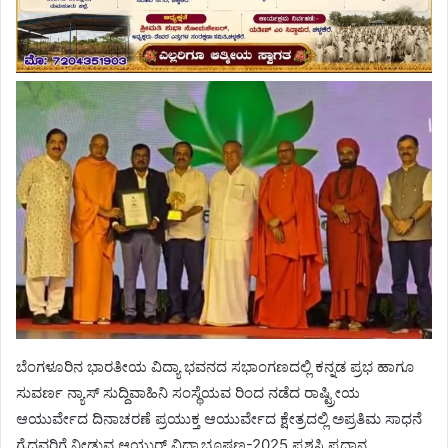
ಬೆಂಗಳೂರಿನ ಭಾರತೀಯ ವಿದ್ಯಾ ಭವನದ ಸಭಾಂಗಣದಲ್ಲಿ ಕನ್ನಡ ಪ್ರಭ ಹಾಗೂ
ಸುವರ್ಣ ನ್ಯಾಸ್ ಸುದ್ದಿವಾಹಿನಿ ಸಂಸ್ಥೆಯವ ರಿಂದ ನಡೆದ ರಾಷ್ಟ್ರೀಯ
ಆಯುರ್ವೇದ ದಿನಾಚರಣೆ ಪ್ರಯುಕ್ತ ಆಯುರ್ವೇದ ಕ್ಷೇತ್ರದಲ್ಲಿ ಅಪ್ರತಿಮ ಸಾಧನೆ
ಗೈದವರಿಗೆ ನೀಡುವ ಆಯುರ್ ವಿದ್ಯಾಭೂಷಣ-2025 ಪ್ರಶಸ್ತಿ ಪ್ರಧಾನ