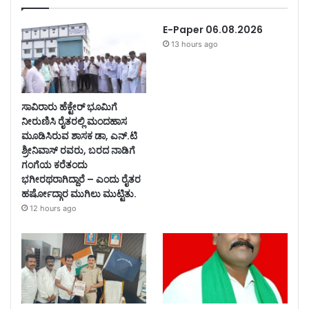
E-Paper 06.08.2026
13 hours ago
ಸಾವಿರಾರು ಹೆಕ್ಟೇರ್ ಭೂಮಿಗೆ
ನೀರುಣಿಸಿ ರೈತರಲ್ಲಿ ಮಂದಹಾಸ
ಮೂಡಿಸಿರುವ ಶಾಸಕ ಡಾ, ಎನ್.ಟಿ
ಶ್ರೀನಿವಾಸ್ ರವರು, ಬರದ ನಾಡಿಗೆ
ಗಂಗೆಯ ಕರೆತಂದು
ಭಗೀರಥರಾಗಿದ್ದಾರೆ – ಎಂದು ರೈತರ
ಹರ್ಷೋದ್ಗಾರ ಮುಗಿಲು ಮುಟ್ಟಿತು.
12 hours ago