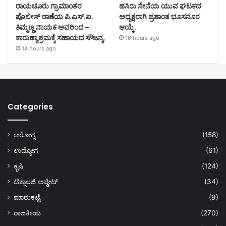
ರಾಯಚೂರು ಗ್ರಾಮಾಂತರ
ಹಸಿರು ಸೇನೆಯ ಯುವ ಘಟಕದ
ಪೊಲೀಸ್ ಠಾಣೆಯ ಪಿ.ಎಸ್.ಐ.
ಅಧ್ಯಕ್ಷರಾಗಿ ಪ್ರಶಾಂತ ಭೂಸನೂರ
ತಿಮ್ಮಣ್ಣ ನಾಯಕ ಅವರಿಂದ –
ಆಯ್ಕೆ.
ಕಾರುಣ್ಯಾಶ್ರಮಕ್ಕೆ ಸಹಾಯದ ಸೌಜನ್ಯ.
16 hours ago
14 hours ago
Categories
ಆರೋಗ್ಯ
(158)
ಉದ್ಯೋಗ
(61)
ಕೃಷಿ
(124)
ಟೆಕ್ನಾಲಜಿ ಅಪ್ಡೇಟ್
(34)
ಮಾರುಕಟ್ಟೆ
(9)
ರಾಜಕೀಯ
(270)