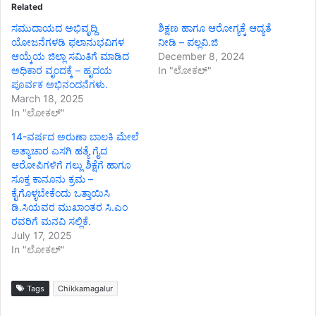
Related
ಸಮುದಾಯದ ಅಭಿವೃದ್ದಿ
ಶಿಕ್ಷಣ ಹಾಗೂ ಆರೋಗ್ಯಕ್ಕೆ ಆದ್ಯತೆ
ಯೋಜನೆಗಳಡಿ ಫಲಾನುಭವಿಗಳ
ನೀಡಿ – ಪಲ್ಲವಿ.ಜಿ
ಆಯ್ಕೆಯ ಜಿಲ್ಲಾ ಸಮಿತಿಗೆ ಮಾಡಿದ
December 8, 2024
ಅಧಿಕಾರ ವೃಂದಕ್ಕೆ – ಹೃದಯ
In "ಲೋಕಲ್"
ಪೂರ್ವಕ ಅಭಿನಂದನೆಗಳು.
March 18, 2025
In "ಲೋಕಲ್"
14-ವರ್ಷದ ಅರುಣಾ ಬಾಲಕಿ ಮೇಲೆ
ಅತ್ಯಾಚಾರ ಎಸಗಿ ಹತ್ಯೆ ಗೈದ
ಆರೋಪಿಗಳಿಗೆ ಗಲ್ಲು ಶಿಕ್ಷೆಗೆ ಹಾಗೂ
ಸೂಕ್ತ ಕಾನೂನು ಕ್ರಮ –
ಕೈಗೊಳ್ಳಬೇಕೆಂದು ಒತ್ತಾಯಿಸಿ
ಡಿ.ಸಿಯವರ ಮುಖಾಂತರ ಸಿ.ಎಂ
ರವರಿಗೆ ಮನವಿ ಸಲ್ಲಿಕೆ.
July 17, 2025
In "ಲೋಕಲ್"
Tags
Chikkamagalur