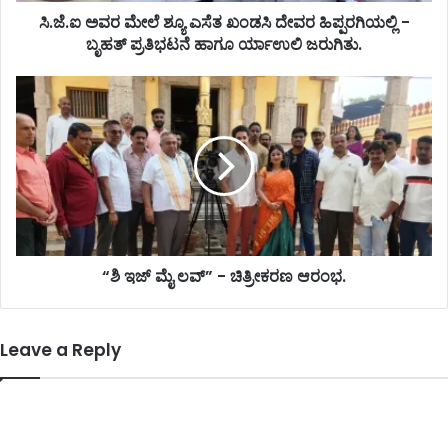
ಸಿ.ಜೆ.ಐ ಅವರ ಮೇಲೆ ಶ್ಯೂ ಎಸೆತ ಖಂಡಸಿ ದೇವರ ಹಿಪ್ಪರಗಿಯಲ್ಲಿ -
ಬೃಹತ್ ಪ್ರತಿಭಟನೆ ಹಾಗೂ ರ್ಯಾಉಲಿ ಜರುಗಿತು.
“ಶಿ ಇಜ್ ಮೈ ಲವ್” - ಚಿತ್ರೀಕರಣ ಆರಂಭ.
Leave a Reply