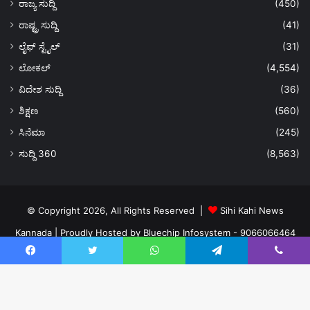
ರಾಜ್ಯ ಸುದ್ದಿ
(450)
ರಾಷ್ಟ್ರ ಸುದ್ದಿ
(41)
ಲೈಫ್ ಸ್ಟೈಲ್
(31)
ಲೋಕಲ್
(4,554)
ವಿದೇಶ ಸುದ್ದಿ
(36)
ಶಿಕ್ಷಣ
(560)
ಸಿನೆಮಾ
(245)
ಸುದ್ದಿ 360
(8,563)
© Copyright 2026, All Rights Reserved |
Sihi Kahi News
Kannada
| Proudly Hosted by
Bluechip Infosystem - 9066066464
About US
Privacy Policy
Ads Policy
Terms and Conditions
Facebook
Twitter
WhatsApp
Telegram
Viber
Contact Us