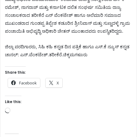
ರಮೇಶ್, ನಾಗರಾಜ್ ಮತ್ತು ಕರ್ನಾಟಕ ದಲಿತ ಸಂಘರ್ಷ ಸಮಿತಿಯ ರಾಜ್ಯ
ಸಂಚಾಲಕರಾದ ತರೀಕೆರೆ ಎನ್ ವೆಂಕಟೇಶ್ ಹಾಗೂ ಅಲೆಮಾರಿ ಸಮಾಜದ
ಮುಖಂಡರಾದ ಗುಂಡಪ್ಪ ತಿಪ್ಪೇಶ ಕಡೂರಿನ ಶ್ರೀನಿವಾಸ್ ಮತ್ತು ಸುಣ್ಣದಳ್ಳಿ ಗ್ರಾಮ
ಪಂಚಾಯಿತಿ ಅಭಿವೃದ್ಧಿ ಅಧಿಕಾರಿ ಚೇತನ್ ಮುಂತಾದವರು ಉಪಸ್ಥಿತರಿದ್ದರು.
ಜಿಲ್ಲಾ ವರದಿಗಾರರು, ಸಿಹಿ ಕಹಿ ಕನ್ನಡ ದಿನ ಪತ್ರಿಕೆ ಹಾಗೂ ಎಸ್.ಕೆ ನ್ಯೂಸ್ ಕನ್ನಡ
ಚಾನಲ್: ಎನ್.ವೆಂಕಟೇಶ್.ತರೀಕೆರೆ.ಚಿಕ್ಕಮಗಳೂರು
Share this:
Facebook
X
Like this:
Loading…