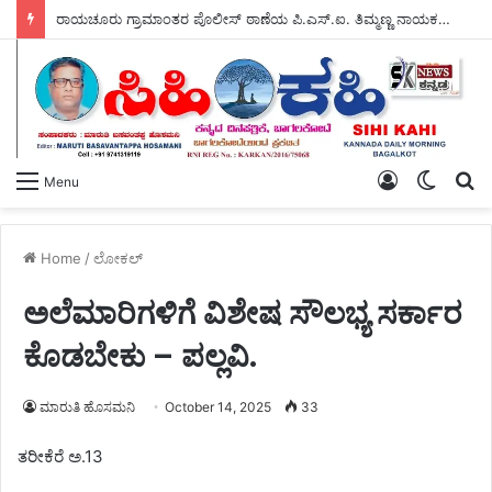
ರಾಯಚೂರು ಗ್ರಾಮಾಂತರ ಪೊಲೀಸ್ ಠಾಣೆಯ ಪಿ.ಎಸ್.ಐ. ತಿಮ್ಮಣ್ಣ ನಾಯಕ ಅವರಿಂದ – ಕಾರುಣ್ಯಾಶ್ರಮಕ್ಕೆ ಸಹಾಯದ ಸೌಜನ್ಯ.
Log
Switch
S
Menu
In
skin
fo
Home
/
ಲೋಕಲ್
ಅಲೆಮಾರಿಗಳಿಗೆ ವಿಶೇಷ ಸೌಲಭ್ಯ ಸರ್ಕಾರ
ಕೊಡಬೇಕು – ಪಲ್ಲವಿ.
ಮಾರುತಿ ಹೊಸಮನಿ
October 14, 2025
33
ತರೀಕೆರೆ ಅ.13