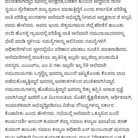
ವಂಚಿತರಾಗಿದ್ದಾರೆ ಇವರಲ್ಲಿ ಅನಕ್ಷರತೆ,ಬಡತನ ತುಂಬಿದೆ ಆದ್ದರಿಂದ ನಾನೇ
ಸ್ವಯಂ ಪ್ರೇರಿತವಾಗಿ ರಾಜ್ಯ ಪ್ರವಾಸ ಮಾಡುತ್ತಿದ್ದೆನೆ ಎಂದು ಕರ್ನಾಟಕ ಪರಿಶಿಷ್ಟ
ಜಾತಿ ಪರಿಶಿಷ್ಟ ಪಂಗಡಗಳ ಅಲೆಮಾರಿ ಅಭಿವೃದ್ಧಿ ನಿಗಮದ ಅಧ್ಯಕ್ಷರಾದ ಜಿ ಪಲ್ಲವಿ
ರವರು ಹೇಳಿದರು. ಅವರು ಇಂದು ಚಿಕ್ಕಮಗಳೂರು ಜಿಲ್ಲೆ ತರೀಕೆರೆ ತಾಲೂಕು
ನಂದಿ ಹೊಸಳ್ಳಿ ಗ್ರಾಮದಲ್ಲಿ ಪರಿಶಿಷ್ಟ ಜಾತಿ ಅಲೆಮಾರಿ ಸಮುದಾಯದವರನ್ನು
ಭೇಟಿ ಮಾಡಿ ಸ್ಥಳೀಯ ಸಮಸ್ಯೆಗಳನ್ನು ಆಲಿಸಿದರು ಸಮಸ್ಯೆಗಳಿಗೆ
ಅಧಿಕಾರಿಗಳಿಂದ ಸ್ಥಳದಲ್ಲಿಯೇ ಪರಿಹಾರ ಮಾಡಲು ಸೂಚಿಸಿ ಮಾತನಾಡಿದರು.
ಅಲೆಮಾರಿಗಳಲ್ಲಿ ರಾಜಕೀಯ ಪ್ರಾತಿನಿತ್ಯ ಇಲ್ಲವೇ ಇಲ್ಲ,ಜಿಲ್ಲಾ ಪಂಚಾಯಿತಿ
ಸದಸ್ಯರು, ಎಂಎಲ್ಎ, ಎಂ ಪಿ ಗಳು ಇಲ್ಲವೇ ಇಲ್ಲ 59 ಅಲೆಮಾರಿ
ಸಮುದಾಯಗಳು ಒಗ್ಗಟ್ಟಿಲ್ಲ ಇವರನ್ನು ಮುಂದೆ ಇಟ್ಟುಕೊಂಡು ಕೆಲವರು ಲಾಭ
ಪಡೆದುಕೊಳ್ಳುತ್ತಿದ್ದಾರೆ ಇವರನ್ನು ಅವಕಾಶಗಳಿಂದ ವಂಚಿತರಾಗಿಸಿದ್ದಾರೆ.
ಸಮುದಾಯಗಳನ್ನು ಹೊಡೆಯುತ್ತಿದ್ದಾರೆ ಇವರನ್ನು ದಿಕ್ಕು ತಪ್ಪಿಸಿ ಅನಾಥ ಪ್ರಜ್ಞೆ
ಯಾಗಿಸಿದ್ದಾರೆ ಇವರಿಗೆ ಒಳ ಮೀಸಲಾತಿಯ ಜೊತೆಗೆ ಶೈಕ್ಷಣಿಕವಾಗಿ, ಆರ್ಥಿಕವಾಗಿ,
ಸಾಮಾಜಿಕವಾಗಿ ಅಭಿವೃದ್ಧಿಪಡಿಸಲು ವಿಶೇಷ ಸೌಲಭ್ಯಗಳನ್ನು ಸರ್ಕಾರ
ಕೊಡಬೇಕು ಎಂದು ಹೇಳಿದರು. ಸಭೆಯಲ್ಲಿ ಅಲೆಮಾರಿ ಒಕ್ಕೂಟದ ಜಂಟಿ
ಕಾರ್ಯದರ್ಶಿ ಆನಂದ್ ಕುಮಾರ್ ಜಿಲ್ಲಾ ಸಮಾಜ ಕಲ್ಯಾಣ ಇಲಾಖೆಯ ಶರತ್
ಕುಮಾರ್ ತಾಲೂಕು ಸಮಾಜ ಕಲ್ಯಾಣ ಅಧಿಕಾರಿ ಎಸ್ ಮಂಜುನಾಥ್ ಪುರಸಭಾ
ಮುಖ್ಯ ಅಧಿಕಾರಿ ವಿಜಯಕುಮಾರ್ ಕಂದಾಯ ರಾಜಸ್ವ ನಿರೀಕ್ಷಕರಾದ ಎಸ್ ಕೆ