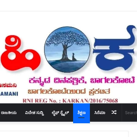
ಯುವ ಘಟಕದ ಅಧ್ಯಕ್ಷರಾಗಿ ಪ್ರಶಾಂತ ಭೂಸನೂರ ಆಯ್ಕೆ.
Random
ರಾಜಕೀಯ
ವಿದೇಶ ಸುದ್ದಿ
ಲೈಫ್ ಸ್ಟೈಲ್
ಶಿಕ್ಷಣ
ಸಿನೆಮಾ
Article