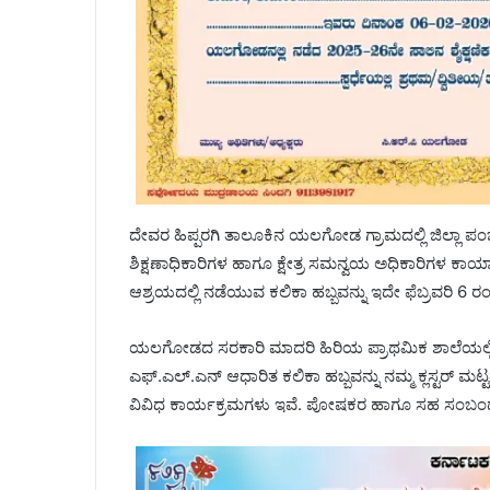
ದೇವರ ಹಿಪ್ಪರಗಿ ತಾಲೂಕಿನ ಯಲಗೋಡ ಗ್ರಾಮದಲ್ಲಿ ಜಿಲ್ಲಾ ಪಂಚಾ
ಶಿಕ್ಷಣಾಧಿಕಾರಿಗಳ ಹಾಗೂ ಕ್ಷೇತ್ರ ಸಮನ್ವಯ ಅಧಿಕಾರಿಗ
ಆಶ್ರಯದಲ್ಲಿ ನಡೆಯುವ ಕಲಿಕಾ ಹಬ್ಬವನ್ನು ಇದೇ ಫೆಬ್ರವರಿ 6 
ಯಲಗೋಡದ ಸರಕಾರಿ ಮಾದರಿ ಹಿರಿಯ ಪ್ರಾಥಮಿಕ ಶಾಲೆಯಲ್ಲಿ 20
ಎಫ್.ಎಲ್.ಎನ್ ಆಧಾರಿತ ಕಲಿಕಾ ಹಬ್ಬವನ್ನು ನಮ್ಮ ಕ್ಲಸ್ಟರ್ ಮಟ್
ವಿವಿಧ ಕಾರ್ಯಕ್ರಮಗಳು ಇವೆ. ಪೋಷಕರ ಹಾಗೂ ಸಹ ಸಂಬಂ