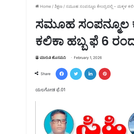
Home
/
ಶಿಕ್ಷಣ
/
ಸಮೂಹ ಸಂಪನ್ಮೂಲ ಕೇಂದ್ರದಲ್ಲಿ – ಮಕ್ಕಳ ಕಲಿ
ಸಮೂಹ ಸಂಪನ್ಮೂಲ ಕೇಂ
ಕಲಿಕಾ ಹಬ್ಬ ಫೆ 6 ರಂ
ಮಾರುತಿ ಹೊಸಮನಿ
February 1, 2026
Facebook
Twitter
LinkedIn
Pinterest
Share
ಯಲಗೋಡ ಫೆ.01