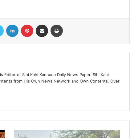
book
Twitter
LinkedIn
Pinterest
Share via Email
Print
 Editor of Sihi Kahi Kannada Daily News Paper. Sihi Kahi
ontents from His Own News Network and Own Contents. Over