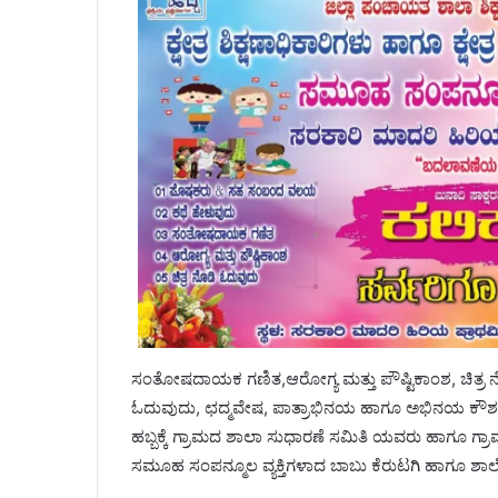
ಸಂತೋಷದಾಯಕ ಗಣಿತ,ಆರೋಗ್ಯ ಮತ್ತು ಪೌಷ್ಟಿಕಾಂಶ, ಚಿತ್ರ ನೋಡ
ಓದುವುದು, ಛದ್ಮವೇಷ, ಪಾತ್ರಾಭಿನಯ ಹಾಗೂ ಅಭಿನಯ ಕೌಶಲ್ಯಕ
ಹಬ್ಬಕ್ಕೆ ಗ್ರಾಮದ ಶಾಲಾ ಸುಧಾರಣೆ ಸಮಿತಿ ಯವರು ಹಾಗೂ 
ಸಮೂಹ ಸಂಪನ್ಮೂಲ ವ್ಯಕ್ತಿಗಳಾದ ಬಾಬು ಕೆರುಟಗಿ ಹಾಗೂ ಶಾಲ