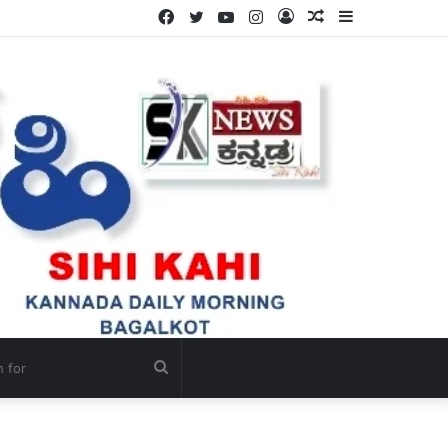
Facebook
Twitter
YouTube
Instagram
Log
Random
Sidebar
In
Article
Search
for