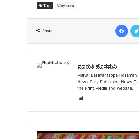
Tags
Vijayapura
Face
Share
ಮಾರುತಿ ಹೊಸಮನಿ
Maruti Basavantappa Hosamani is
News Daily Publishing News C
the Print Media and Website.
Website