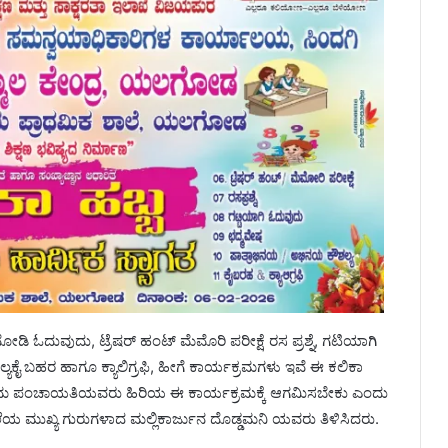
ಿ ಓದುವುದು, ಟ್ರೆಷರ್ ಹಂಟ್ ಮೆಮೊರಿ ಪರೀಕ್ಷೆ ರಸ ಪ್ರಶ್ನೆ, ಗಟಿಯಾಗಿ
ೈ ಬಹರ ಹಾಗೂ ಕ್ಯಾಲಿಗ್ರಫಿ, ಹೀಗೆ ಕಾರ್ಯಕ್ರಮಗಳು ಇವೆ ಈ ಕಲಿಕಾ
ಗ್ರಾಮ ಪಂಚಾಯತಿಯವರು ಹಿರಿಯ ಈ ಕಾರ್ಯಕ್ರಮಕ್ಕೆ ಆಗಮಿಸಬೇಕು ಎಂದು
ೆಯ ಮುಖ್ಯ ಗುರುಗಳಾದ ಮಲ್ಲಿಕಾರ್ಜುನ ದೊಡ್ಡಮನಿ ಯವರು ತಿಳಿಸಿದರು.