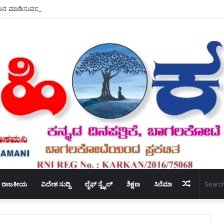
ಯಪಾನ ಮಾಡಿಸುವದರಿಂದ ತಾಯಿಯಂದಿರಿಗೆ – ಸ್ತನ ಕ್ಯಾನ್ಸರ್ ಮಧುಮೇಹ ದೂರ.
Random
ರಾಜಕೀಯ
ವಿದೇಶ ಸುದ್ದಿ
ಲೈಫ್ ಸ್ಟೈಲ್
ಶಿಕ್ಷಣ
ಸಿನೆಮಾ
Article