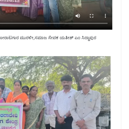
ಿಕ ಹೋರಾಟಗಾರ ಮುರಳೀ,ಸಮಾಜ ಸೇವಕ ಯತೀಶ್ ಎಂ ಸಿದ್ದಾಪುರ