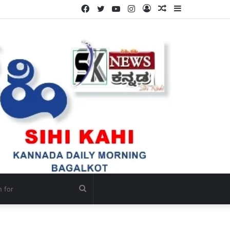
Facebook
Twitter
YouTube
Instagram
Log
Random
Sidebar
In
Article
Search
for