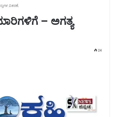
್ತುಗಳ ವಿತರಣೆ.
ರಿಗಳಿಗೆ – ಅಗತ್ಯ
24