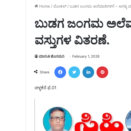
Home
/
ಲೋಕಲ್
/
ಬುಡಗ ಜಂಗಮ‌ ಅಲೆಮಾರಿಗಳಿಗೆ – ಅಗತ್ಯ ವಸ
ಬುಡಗ ಜಂಗಮ‌ ಅಲೆಮಾ
ವಸ್ತುಗಳ ವಿತರಣೆ.
ಮಾರುತಿ ಹೊಸಮನಿ
February 1, 2026
Facebook
Twitter
LinkedIn
Pinterest
Share
ಚಳ್ಳಕೆರೆ ಫೆ.01