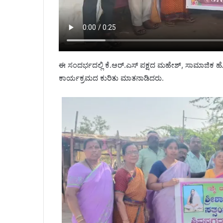
ಈ ಸಂದರ್ಭದಲ್ಲಿ ಕೆ.ಆರ್.ಎಸ್‌ ಪಕ್ಷದ ಮಹೇಶ್, ಸಾಮಾಜ
ಕಾರ್ಯಕ್ರಮದ ಕುರಿತು ಮಾತನಾಡಿದರು.