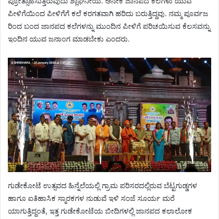
ಪ್ರೋತ್ಸಾಹಿಸುತ್ತಿರುವುದು ಶ್ಲಾಘನೀಯ. ಅನೇಕ ಜಾನಪದ ಕಲೆಗಳು ಯುವ
ಪೀಳಿಗೆಯಿಂದ ಪೀಳಿಗೆಗೆ ಕಲೆ ಕರಗತವಾಗಿ ಹರಿದು ಬರುತ್ತಿದ್ದವು. ನಮ್ಮ ಪೂರ್ವಜ
ರಿಂದ ಬಂದ ಜಾನಪದ ಕಲೆಗಳನ್ನು ಮುಂದಿನ ಪೀಳಿಗೆ ಪರಿಚಯಿಸುವ ಕೆಲಸವನ್ನು
ಇಂದಿನ ಯುವ ಜನಾಂಗ ಮಾಡಬೇಕು ಎಂದರು.
ಗುಡೇಕೋಟೆ ಉತ್ಸವದ ಹಿನ್ನೆಲೆಯಲ್ಲಿ ಗ್ರಾಮ ಪರಿಸರದಲ್ಲಿರುವ ಬೆಟ್ಟಗುಡ್ಡಗಳ
ಹಾಗೂ ಐತಿಹಾಸಿಕ ಸ್ಮಾರಕಗಳ ನುಡುವೆ ಇಳಿ ಸಂಜೆ ಸೂರ್ಯ ಮರೆ
ಯಾಗುತ್ತಿದ್ದಂತೆ, ಇತ್ತ ಗುಡೇಕೋಟೆಯ ಬೀದಿಗಳಲ್ಲಿ ಜಾನಪದ ಕಲಾಲೋಕ