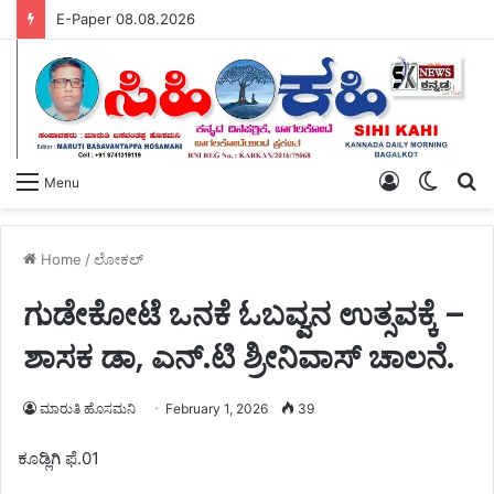
ಸ್ವಾತಂತ್ರ್ಯ ಸಿಕ್ಕು ದಶಕಗಳೇ ಕಳೆದರೂ ನಿಲ್ಲದ ದಲಿತರ ಮೇಲಿನ ದೌರ್ಜನ್ಯ ವಿರುದ್ಧ – ಡಿ.ಎಸ್.ಎಸ್ ತಾಲೂಕ ಸಮಿತಿ ತೀವ್ರವಾಗಿ ಆಕ್ರೋಶಿಸಿ, ಉಗ್ರ ಪ್ರತಿಭಟನೆಯ ಎಚ್ಚರಿಕೆ ನೀಡಿದೆ.
Log
Switch
S
Menu
In
skin
fo
Home
/
ಲೋಕಲ್
ಗುಡೇಕೋಟೆ ಒನಕೆ ಓಬವ್ವನ ಉತ್ಸವಕ್ಕೆ –
ಶಾಸಕ ಡಾ, ಎನ್.ಟಿ ಶ್ರೀನಿವಾಸ್ ಚಾಲನೆ.
ಮಾರುತಿ ಹೊಸಮನಿ
February 1, 2026
39
ಕೂಡ್ಲಿಗಿ ಫೆ.01