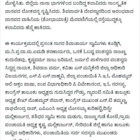
ಮೇಳೈಸಿತು. ಜಿಲ್ಲೆಯ ನಾನಾ ಭಾಗಗಳಿಂದ ಬಂದಿದ್ದ ಕಲಾವಿದರು ಸಾಂಸ್ಕೃತಿಕ
ಜಾನಪದ ಲೋಕವನ್ನ ಸೃಷ್ಟಿಸಿದರು. ಶಿವಪಾರ್ವತಿ ದೇವಸ್ಥಾನದಿಂದ ಆರಂಭವಾದ
ಜಾನಪದ ವಾಹಿನಿಯ (ಶೋಭಾಯಾತ್ರೆ) ಮೆರವಣಿಗೆಯಲ್ಲಿ ರಸ್ತೆಯುದ್ದಕ್ಕೂ
ಕಲಾವಿದರು ಹೆಜ್ಜೆ ಹಾಕಿದರು.
ಈ ಕಾರ್ಯಕ್ರಮದಲ್ಲಿ ಪ್ರಸಂತ ಸಾಗರ ಶಿವಾಚಾರ್ಯ ಸ್ವಾಮಿಗಳು ಕೂಡ್ಲಿಗಿ,
ಮ.ನಿ.ಪ್ರ ದಾ.ಮ.ಐಮಡಿ ಶರಣಾರ್ಯರು, ಒನಕೆ ಓಬವ್ವ ವಂಶಸ್ಥರು ರಾಜಣ್ಣ
ಕುದುರೆಡವು, ಕೃಷ್ಣವರ್ಮ ರಾಜು ಜರಿಮಲೆ, ಜರ್ಮಲಿ ಪಾಳೆಗಾರರ ವಂಶಸ್ಥರು
ಸಿದ್ದಪ್ಪ ನಾಯಕ, ಶಿವರಾಜ ವರ್ಮ, ಕವಿತಾ ಎಸ್ ಮನ್ನಿಕೇರಿ ಜಿಲ್ಲಾ ಅಧಿಕಾರಿ
ವಿಜಯನಗರ, ಎಸ್‌.ಪಿ ಎಸ್.ಜಾಹ್ನವಿ, ಜಿಲ್ಲಾ ಪಂಚಾಯಿತಿ ಸಿ.ಇ.ಓ ಮೊಹಮ್ಮದ್
ಅಲಿ ಅಕ್ರಂ ಪಾಷಾ, ಉಪ ವಿಭಾಗಾಧಿಕಾರಿ ಪಿ ವಿವೇಕಾನಂದ, ಇ.ಓ ನರಸಪ್ಪ,
ಕಾಂಗ್ರೆಸ್ ತಾಲೂಕು ಅಧ್ಯಕ್ಷರು ಗುರುಸಿದ್ದನ ಗೌಡ್ರು, ಗ್ಯಾರಂಟಿ ಸಮಿತಿ ತಾಲ್ಲೂಕು
ಅಧ್ಯಕ್ಷ ಶೇಖ್‌ ಮೊಹಮ್ಮದ್ ಜಿಲಾನ್‌, ಕಾಂಗ್ರೆಸ್ ಮುಖಂಡ ಎನ್.ಟಿ ತಮ್ಮಣ್ಣ,
ರಾಘವೇಂದ್ರ ರಾವ್, ಎಪಿಎಂಸಿ ಅಧ್ಯಕ್ಷ ಬೋಸಯ್ಯ ಕುರಿಹಟ್ಟಿ,ದಿನ್ನೇ
ಮಲ್ಲಿಕಾರ್ಜುನ, ಶಶಿಧರ ಸ್ವಾಮಿ ಕಾನಾ ಮಡುಗು, ರಾಜಣ್ಣ ಗುಡೆ ಕೋಟೆ,ಗ್ರಾಮ
ಪಂಚಾಯತಿ ಅಧ್ಯಕ್ಷ ಕೃಷ್ಣ, ಮಲ್ಲಿಕಾರ್ಜುನ್, ಸೇರಿದಂತೆ ಜಿಲ್ಲೆ ಹಾಗೂ ತಾಲೂಕು
ಮಟ್ಟದ ಅಧಿಕಾರಿಗಳು, ಪಂಚಾಯಿತಿಯ ಸರ್ವ ಸದಸ್ಯರು ಮುಖಂಡರು