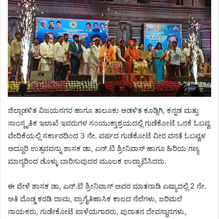
ಜಿಲ್ಲಾಡಳಿತ ವಿಜಯನಗರ ಹಾಗೂ ತಾಲೂಕು ಆಡಳಿತ ಕೂಡ್ಲಿಗಿ, ಕನ್ನಡ ಮತ್ತು
ಸಾಂಸ್ಕೃತಿಕ ಇಲಾಖೆ ಇವರುಗಳ ಸಂಯುಕ್ತಾಶ್ರಯದಲ್ಲಿ ಗುಡೆಕೋಟೆ ಒನಕೆ ಓಬವ್ವ
ವೇದಿಕೆಯಲ್ಲಿ ಸರ್ಕಾರದಿಂದ 3 ನೇ. ವರ್ಷದ ಗುಡೆಕೋಟೆ ವೀರ ವನತೆ ಓಬವ್ವಳ
ಅದ್ದೂರಿ ಉತ್ಸವವನ್ನು ಶಾಸಕ ಡಾ, ಎನ್.ಟಿ ಶ್ರೀನಿವಾಸ್ ಹಾಗೂ ಹಿರಿಯ ಗಣ್ಯ
ಮಾನ್ಯರಿಂದ ಡೊಳ್ಳು ಬಾರಿಸುವುದರ ಮೂಲಕ ಉದ್ಘಾಟಿಸಿದರು.
ಈ ವೇಳೆ ಶಾಸಕ ಡಾ, ಎನ್.ಟಿ ಶ್ರೀನಿವಾಸ್ ಅವರ ಮಾತನಾಡಿ ಏಷ್ಯಾದಲ್ಲಿ 2 ನೇ.
ಅತಿ ದೊಡ್ಡ ಕರಡಿ ದಾಮ, ಪ್ರಾಗೈತಿಹಾಸಿಕ ಕಾಲದ ನೆಲೆಗಳು, ಜರಿಮಲೆ
ನಾಯಕರು, ಗುಡೇಕೋಟೆ ಪಾಳೆಯಗಾರರು, ಪುರಾತನ ದೇವಸ್ಥಾನಗಳು,