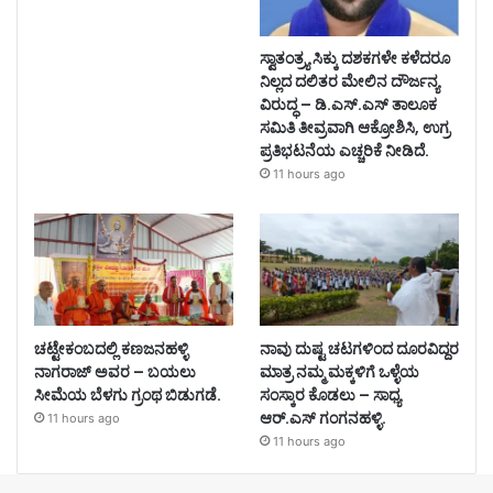
ಸ್ವಾತಂತ್ರ್ಯ ಸಿಕ್ಕು ದಶಕಗಳೇ ಕಳೆದರೂ
ನಿಲ್ಲದ ದಲಿತರ ಮೇಲಿನ ದೌರ್ಜನ್ಯ
ವಿರುದ್ಧ – ಡಿ.ಎಸ್.ಎಸ್ ತಾಲೂಕ
ಸಮಿತಿ ತೀವ್ರವಾಗಿ ಆಕ್ರೋಶಿಸಿ, ಉಗ್ರ
ಪ್ರತಿಭಟನೆಯ ಎಚ್ಚರಿಕೆ ನೀಡಿದೆ.
11 hours ago
ಚಟ್ಟೇಕಂಬದಲ್ಲಿ ಕಣಜನಹಳ್ಳಿ
ನಾವು ದುಷ್ಟ ಚಟಗಳಿಂದ ದೂರವಿದ್ದರ
ನಾಗರಾಜ್ ಅವರ – ಬಯಲು
ಮಾತ್ರ ನಮ್ಮ ಮಕ್ಕಳಿಗೆ ಒಳ್ಳೆಯ
ಸೀಮೆಯ ಬೆಳಗು ಗ್ರಂಥ ಬಿಡುಗಡೆ.
ಸಂಸ್ಕಾರ ಕೊಡಲು – ಸಾಧ್ಯ
ಆರ್.ಎಸ್ ಗಂಗನಹಳ್ಳಿ.
11 hours ago
11 hours ago