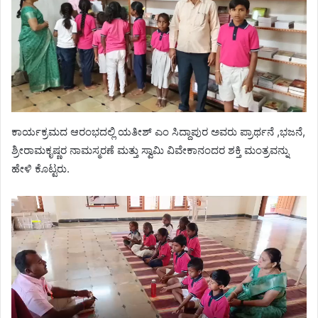
ಕಾರ್ಯಕ್ರಮದ ಆರಂಭದಲ್ಲಿ ಯತೀಶ್ ಎಂ ಸಿದ್ದಾಪುರ ಅವರು ಪ್ರಾರ್ಥನೆ ,ಭಜನೆ,
ಶ್ರೀರಾಮಕೃಷ್ಣರ ನಾಮಸ್ಮರಣೆ ಮತ್ತು ಸ್ವಾಮಿ ವಿವೇಕಾನಂದರ ಶಕ್ತಿ ಮಂತ್ರವನ್ನು
ಹೇಳಿ ಕೊಟ್ಟರು.