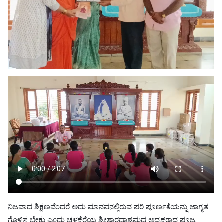
ನಿಜವಾದ ಶಿಕ್ಷಣವೆಂದರೆ ಅದು ಮಾನವನಲ್ಲಿರುವ ಪರಿ ಪೂರ್ಣತೆಯನ್ನು ಜಾಗೃತ
ಗೊಳಿಸ ಬೇಕು ಎಂದು ಚಳ್ಳಕೆರೆಯ ಶ್ರೀಶಾರದಾಶ್ರಮದ ಅಧ್ಯಕ್ಷರಾದ ಪೂಜ್ಯ