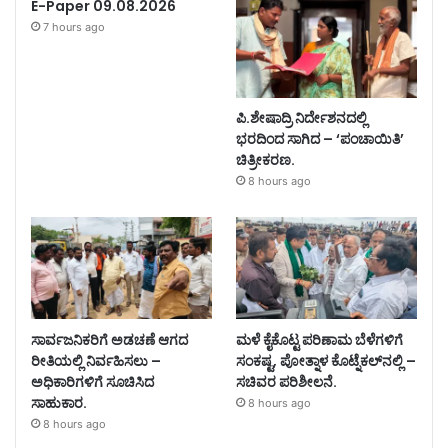
E-Paper 09.08.2026
7 hours ago
ಪಿ.ಶೇಷಾದ್ರಿ ನಿರ್ದೇಶನದಲ್ಲಿ
ಭರದಿಂದ ಸಾಗಿದ – ‘ಪಂಚಾಯಿತಿ’
ಚಿತ್ರೀಕರಣ.
8 hours ago
ಸಾರ್ವಜನಿಕರಿಗೆ ಅಡಚಣೆ ಆಗದ
ಮಳೆ ಕೈಕೊಟ್ಟ ಪರಿಣಾಮ ಬೆಳೆಗಳಿಗೆ
ರೀತಿಯಲ್ಲಿ ನಿರ್ವಹಿಸಲು –
ಸಂಕಷ್ಟ, ಪೋತ್ನಾಳ ಕೊಟ್ನೆಕಲ್‌ನಲ್ಲಿ –
ಅಧಿಕಾರಿಗಳಿಗೆ ಸೂಚಿಸಿದ
ಸಚಿವರ ಪರಿಶೀಲನೆ.
ಸಾಹುಕಾರ.
8 hours ago
8 hours ago