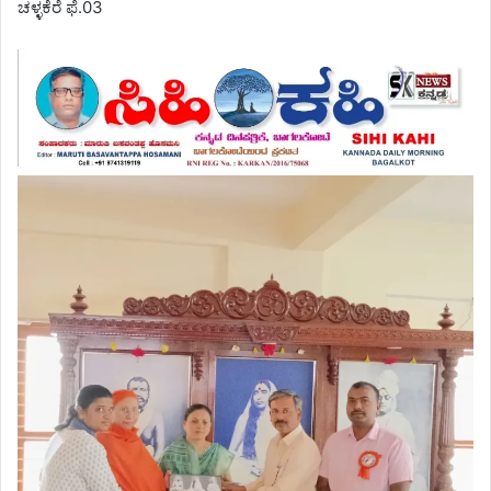
ಚಳ್ಳಕೆರೆ ಫೆ.03