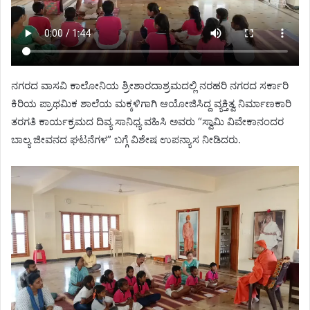
ನಗರದ ವಾಸವಿ ಕಾಲೋನಿಯ ಶ್ರೀಶಾರದಾಶ್ರಮದಲ್ಲಿ ನರಹರಿ ನಗರದ ಸರ್ಕಾರಿ
ಕಿರಿಯ ಪ್ರಾಥಮಿಕ ಶಾಲೆಯ ಮಕ್ಕಳಿಗಾಗಿ ಆಯೋಜಿಸಿದ್ದ ವ್ಯಕ್ತಿತ್ವ ನಿರ್ಮಾಣಕಾರಿ
ತರಗತಿ ಕಾರ್ಯಕ್ರಮದ ದಿವ್ಯ ಸಾನಿಧ್ಯ ವಹಿಸಿ ಅವರು “ಸ್ವಾಮಿ ವಿವೇಕಾನಂದರ
ಬಾಲ್ಯ ಜೀವನದ ಘಟನೆಗಳ” ಬಗ್ಗೆ ವಿಶೇಷ ಉಪನ್ಯಾಸ ನೀಡಿದರು.