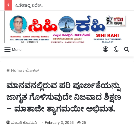
ಪಿ.ಶೇಷಾದ್ರಿ ನಿರ್ದೇಶನದಲ್ಲಿ ಭರದಿಂದ ಸಾಗಿದ – ‘ಪಂಚಾಯಿತಿ’ ಚಿತ್ರೀಕರಣ.
Log
Switch
S
Menu
In
skin
fo
Home
/
ಲೋಕಲ್
ಮಾನವನಲ್ಲಿರುವ ಪರಿ ಪೂರ್ಣತೆಯನ್ನು
ಜಾಗೃತ ಗೊಳಿಸುವುದೇ ನಿಜವಾದ ಶಿಕ್ಷಣ
– ಮಾತಾಜೀ ತ್ಯಾಗಮಯೀ ಅಭಿಮತ.
ಮಾರುತಿ ಹೊಸಮನಿ
February 3, 2026
25