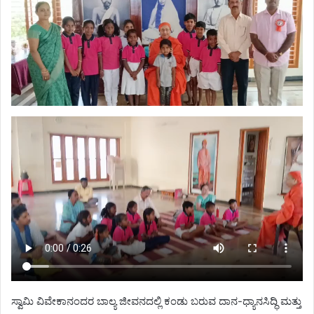
ಸ್ವಾಮಿ ವಿವೇಕಾನಂದರ ಬಾಲ್ಯ ಜೀವನದಲ್ಲಿ ಕಂಡು ಬರುವ ದಾನ-ಧ್ಯಾನಸಿದ್ಧಿ ಮತ್ತು