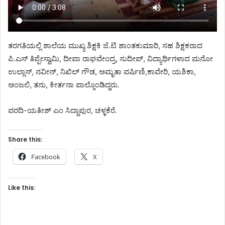
ತರಗತಿಯಲ್ಲಿ ಶಾಲೆಯ ಮುಖ್ಯ ಶಿಕ್ಷಕಿ ಜೆ.ಟಿ‌ ಶಾಂತಕುಮಾರಿ, ಸಹ ಶಿಕ್ಷಕರಾದ
ಪಿ.ಎಸ್ ತಿಪ್ಪೇಸ್ವಾಮಿ, ದೀಪಾ ರಾಘವೇಂದ್ರ, ಸುದೀಪ್, ವಿದ್ಯಾರ್ಥಿಗಳಾದ ಮನೋ
ಉಲ್ಲಾಸ್, ನವೀನ್, ನಿಖಿಲ್ ಗೌಡ, ಅಮೃತಾ ವರ್ಷಿಣಿ,ಕಾವೇರಿ, ಯಶಿಕಾ,
ಅಂಜಲಿ, ತನು, ಕೀರ್ತನಾ ಪಾಲ್ಗೊಂಡಿದ್ದರು.
ವರದಿ-ಯತೀಶ್ ಎಂ ಸಿದ್ದಾಪುರ, ಚಳ್ಳಕೆರೆ.
Share this:
Facebook
X
Like this: