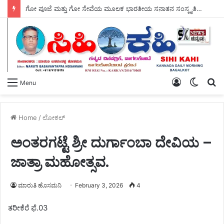
ಗೋ ಪೂಜೆ ಮತ್ತು ಗೋ ಸೇವೆಯ ಮೂಲಕ ಭಾರತೀಯ ಸನಾತನ ಸಂಸ್ಕೃತಿಯ ಉಳಿವಿಗೆ ಭದ್ರವಾದ ಅಡಿಪಾಯ ಹಾಕಲಾಗಿದೆ – ಸ್ವಾಮಿ ಜಪಾನಂದಜೀ ಮಹಾರಾಜ್ ಮೆಚ್ಚುಗೆ.
Log
Switch
S
Menu
In
skin
fo
Home
/
ಲೋಕಲ್
ಅಂತರಗಟ್ಟೆ ಶ್ರೀ ದುರ್ಗಾಂಬಾ ದೇವಿಯ –
ಜಾತ್ರಾ ಮಹೋತ್ಸವ.
ಮಾರುತಿ ಹೊಸಮನಿ
February 3, 2026
4
ತರೀಕೆರೆ ಫೆ.03