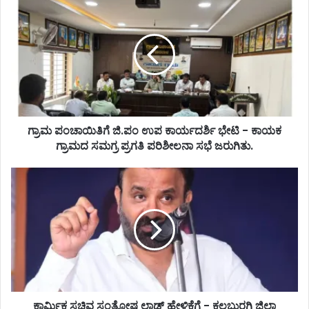
ಗ್ರಾಮ ಪಂಚಾಯಿತಿಗೆ ಜಿ.ಪಂ ಉಪ ಕಾರ್ಯದರ್ಶಿ ಭೇಟಿ - ಕಾಯಕ
ಗ್ರಾಮದ ಸಮಗ್ರ ಪ್ರಗತಿ ಪರಿಶೀಲನಾ ಸಭೆ ಜರುಗಿತು.
ಕಾರ್ಮಿಕ ಸಚಿವ ಸಂತೋಷ ಲಾಡ್ ಹೇಳಿಕೆಗೆ - ಕಲಬುರಗಿ ಜಿಲ್ಲಾ