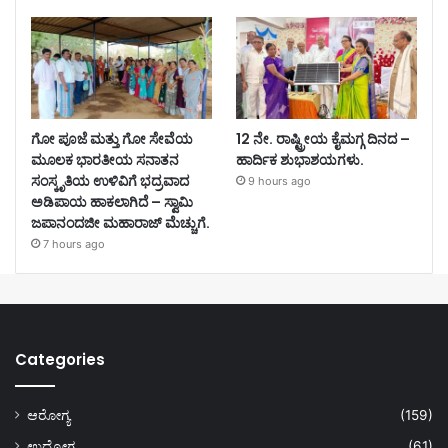
ಗೋ ಪೂಜೆ ಮತ್ತು ಗೋ ಸೇವೆಯ
12 ನೇ. ರಾಷ್ಟ್ರೀಯ ಕೈಮಗ್ಗ ದಿನದ –
ಮೂಲಕ ಭಾರತೀಯ ಸನಾತನ
ಹಾರ್ದಿಕ ಶುಭಾಶಯಗಳು.
ಸಂಸ್ಕೃತಿಯ ಉಳಿವಿಗೆ ಭದ್ರವಾದ
9 hours ago
ಅಡಿಪಾಯ ಹಾಕಲಾಗಿದೆ – ಸ್ವಾಮಿ
ಜಪಾನಂದಜೀ ಮಹಾರಾಜ್ ಮೆಚ್ಚುಗೆ.
7 hours ago
Categories
ಆರೋಗ್ಯ
(159)
ಉದ್ಯೋಗ
(61)