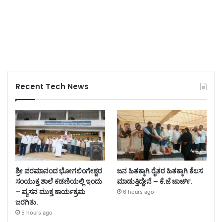
Recent Tech News
ಶ್ರೀ ಪರಮಾನಂದ ಭೋಗಲಿಂಗೇಶ್ವರ
ಜನ ಹಿತಕ್ಕಾಗಿ ರೈತರ ಹಿತಕ್ಕಾಗಿ ಕೆಲಸ
ಸಂಯುಕ್ತ ಶಾಲೆ ಕಡಣಿಯಲ್ಲಿ ಇಂದು
ಮಾಡುತ್ತಿದ್ದೇನೆ – ಕೆ.ಜೆ ಜಾರ್ಜ್.
– ವ್ಯಸನ ಮುಕ್ತ ಕಾರ್ಯಕ್ರಮ
6 hours ago
ಜರಗಿತು.
5 hours ago