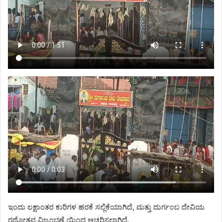
ಇಂದು ಲಕ್ಷಾಂತರ ಕುರಿಗಳ ಹರಕೆ ಸಲ್ಲಿಕೆಯಾಗಿದೆ, ಮತ್ತು ದುರ್ಗಂಬ ದೇವಿಯ
ರಥೋತ್ಸವ ವಿಜೃಂಭಣೆ ಯಿಂದ ಆಚರಿಸಲಾಗಿದೆ.