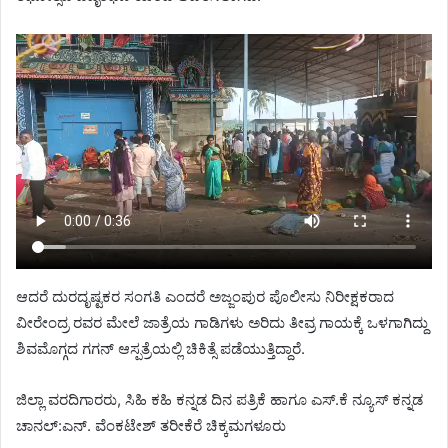
ಆದರೆ ದುರದೃಷ್ಟಕರ ಸಂಗತಿ ಎಂದರೆ ಅಜ್ಜಂಪುರ ಪೊಲೀಸು ನಿರೀಕ್ಷಕರಾದ
ವೀರೇಂದ್ರ ರವರ ಮೇಲೆ ಜಾತ್ರೆಯ ಗಾಡಿಗಳು ಅರಿದು ತೀವ್ರ ಗಾಯಕ್ಕೆ ಒಳಗಾಗಿದ್ದು
ಶಿವಮೊಗ್ಗದ ಗಗನ್ ಆಸ್ಪತ್ರೆಯಲ್ಲಿ ಚಿಕಿತ್ಸೆ ಪಡೆಯುತ್ತಿದ್ದಾರೆ.
ಜಿಲ್ಲಾ ವರದಿಗಾರರು, ಸಿಹಿ ಕಹಿ ಕನ್ನಡ ದಿನ ಪತ್ರಿಕೆ ಹಾಗೂ ಎಸ್.ಕೆ ನ್ಯೂಸ್ ಕನ್ನಡ
ಚಾನಲ್:ಎನ್. ವೆಂಕಟೇಶ್ ತರೀಕೆರೆ ಚಿಕ್ಕಮಗಳೂರು