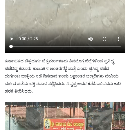
ಕರ್ನಾಟಕದ ಚಿತ್ರದುರ್ಗ ಚಿಕ್ಕಮಂಗಳೂರು ಶಿವಮೊಗ್ಗ ಜಿಲ್ಲೆಗಳಿಂದ ಪ್ರಸಿದ್ಧ
ಪಡೆದಿದ್ದ ಕಡೂರು ತಾಲೂಕಿನ ಅಂತರಗಟ್ಟೆ ಜಾತ್ರೆ ಎಂದು ಪ್ರಸಿದ್ಧ ಪಡೆದ
ದುರ್ಗಂಬ ಜಾತ್ರೆಯ ಕಡೆ ದಿನವಾದ ಇಂದು ಲಕ್ಷಾಂತರ ಭಕ್ತಾದಿಗಳು ದೇವಿಯ
ದರ್ಶನ ಪಡೆದು ಭಕ್ತಿ ನಮನ ಸಲ್ಲಿಸಿದರು. ಸಿದ್ದಪ್ಪ ಅವರ ಕುಟುಂಬದವರು ಕುರಿ
ಹರಕೆ ತೀರಿಸಿದರು.