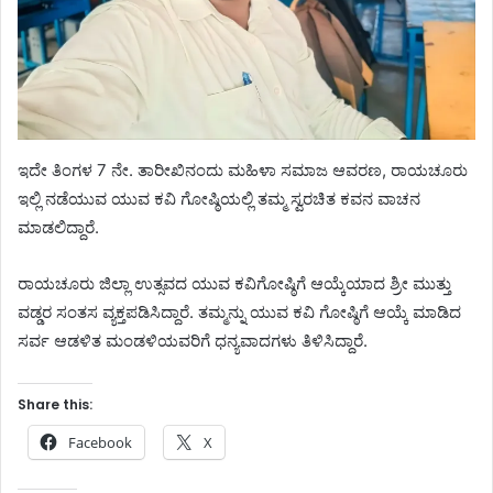
ಇದೇ ತಿಂಗಳ 7 ನೇ. ತಾರೀಖಿನಂದು ಮಹಿಳಾ ಸಮಾಜ ಆವರಣ, ರಾಯಚೂರು
ಇಲ್ಲಿ ನಡೆಯುವ ಯುವ ಕವಿ ಗೋಷ್ಠಿಯಲ್ಲಿ ತಮ್ಮ ಸ್ವರಚಿತ ಕವನ ವಾಚನ
ಮಾಡಲಿದ್ದಾರೆ.
ರಾಯಚೂರು ಜಿಲ್ಲಾ ಉತ್ಸವದ ಯುವ ಕವಿಗೋಷ್ಠಿಗೆ ಆಯ್ಕೆಯಾದ ಶ್ರೀ ಮುತ್ತು
ವಡ್ಡರ ಸಂತಸ ವ್ಯಕ್ತಪಡಿಸಿದ್ದಾರೆ. ತಮ್ಮನ್ನು ಯುವ ಕವಿ ಗೋಷ್ಠಿಗೆ ಆಯ್ಕೆ ಮಾಡಿದ
ಸರ್ವ ಆಡಳಿತ ಮಂಡಳಿಯವರಿಗೆ ಧನ್ಯವಾದಗಳು ತಿಳಿಸಿದ್ದಾರೆ.
Share this:
Facebook
X