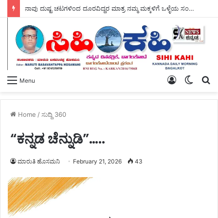
ಆಗಸ್ಟ್ 11 ರಂದು ಕಲಬುರಗಿ ಜಿಲ್ಲೆಯಾದ್ಯಂತ – ಕ್ಷೌರದ ಸಲೂನ್‌ಗಳು ತೆರೆಯಲಿವೆ.
Log
Switch
S
Menu
In
skin
fo
Home
/
ಸುದ್ದಿ 360
“ಕನ್ನಡ ಚೆನ್ನುಡಿ”…..
ಮಾರುತಿ ಹೊಸಮನಿ
February 21, 2026
43