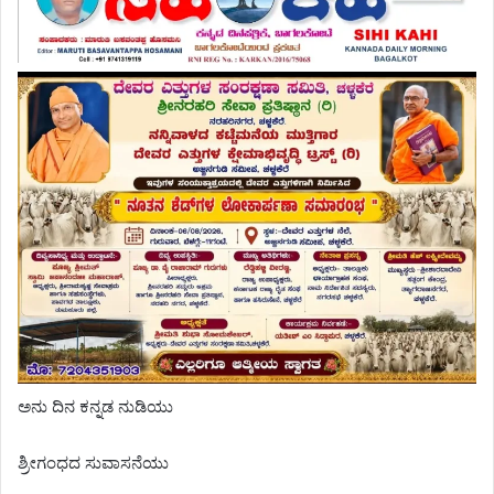
ಅನು ದಿನ ಕನ್ನಡ ನುಡಿಯು
ಶ್ರೀಗಂಧದ ಸುವಾಸನೆಯು