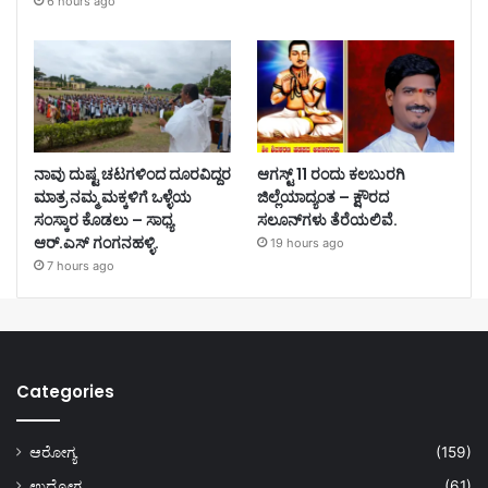
6 hours ago
ನಾವು ದುಷ್ಟ ಚಟಗಳಿಂದ ದೂರವಿದ್ದರ
ಆಗಸ್ಟ್ 11 ರಂದು ಕಲಬುರಗಿ
ಮಾತ್ರ ನಮ್ಮ ಮಕ್ಕಳಿಗೆ ಒಳ್ಳೆಯ
ಜಿಲ್ಲೆಯಾದ್ಯಂತ – ಕ್ಷೌರದ
ಸಂಸ್ಕಾರ ಕೊಡಲು – ಸಾಧ್ಯ
ಸಲೂನ್‌ಗಳು ತೆರೆಯಲಿವೆ.
ಆರ್.ಎಸ್ ಗಂಗನಹಳ್ಳಿ.
19 hours ago
7 hours ago
Categories
ಆರೋಗ್ಯ
(159)
ಉದ್ಯೋಗ
(61)