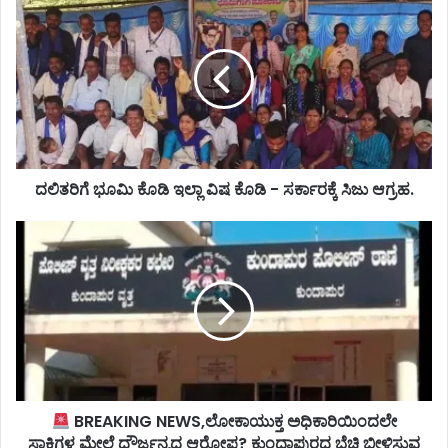
ದಲಿತರಿಗೆ ಭೂಮಿ ಕೊಡಿ ಇಲ್ಲಾ ವಿಷ ಕೊಡಿ - ಸರ್ಕಾರಕ್ಕೆ ಸಿಜು ಆಗ್ರಹ.
BREAKING NEWS,ಲೋಕಾಯುಕ್ತ ಅಧಿಕಾರಿಯಿಂದಲೇ
ಸಾಕ್ಷಿಗಳ ಮೇಲೆ ದೌರ್ಜನ್ಯದ ಆರೋಪ? ಕುಂದಾಪುರದ ಬೆಚ್ಚಿ ಬೀಳಿಸುವ