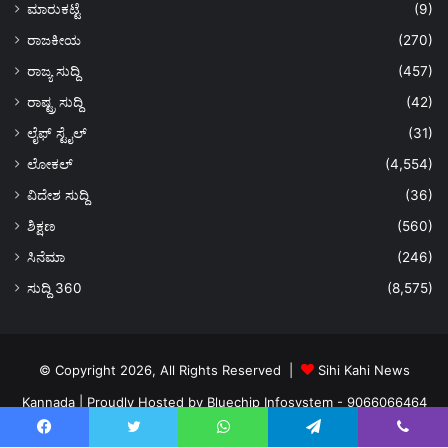
ಮಾರುಕಟ್ಟೆ
(9)
ರಾಜಕೀಯ
(270)
ರಾಜ್ಯ ಸುದ್ದಿ
(457)
ರಾಷ್ಟ್ರ ಸುದ್ದಿ
(42)
ಲೈಫ್ ಸ್ಟೈಲ್
(31)
ಲೋಕಲ್
(4,554)
ವಿದೇಶ ಸುದ್ದಿ
(36)
ಶಿಕ್ಷಣ
(560)
ಸಿನೆಮಾ
(246)
ಸುದ್ದಿ 360
(8,575)
© Copyright 2026, All Rights Reserved |
Sihi Kahi News
Kannada
| Proudly Hosted by
Bluechip Infosystem - 9066066464
About US
Privacy Policy
Ads Policy
Terms and Conditions
Facebook
Twitter
WhatsApp
Telegram
Viber