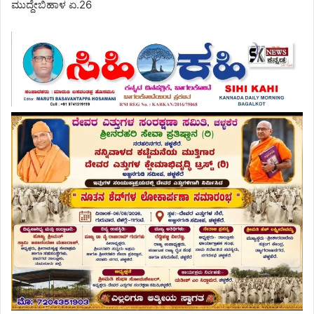
ಮುದ್ದೇಬಿಹಾಳ ಏ.26