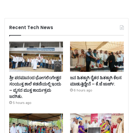
Recent Tech News
ಶ್ರೀ ಪರಮಾನಂದ ಭೋಗಲಿಂಗೇಶ್ವರ
ಜನ ಹಿತಕ್ಕಾಗಿ ರೈತರ ಹಿತಕ್ಕಾಗಿ ಕೆಲಸ
ಸಂಯುಕ್ತ ಶಾಲೆ ಕಡಣಿಯಲ್ಲಿ ಇಂದು
ಮಾಡುತ್ತಿದ್ದೇನೆ – ಕೆ.ಜೆ ಜಾರ್ಜ್.
– ವ್ಯಸನ ಮುಕ್ತ ಕಾರ್ಯಕ್ರಮ
6 hours ago
ಜರಗಿತು.
5 hours ago