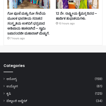
ಗೋ ಪೂಜೆ ಮತ್ತು ಗೋ ಸೇವೆಯ
12 ನೇ. ರಾಷ್ಟ್ರೀಯ ಕೈಮಗ್ಗ ದಿನದ –
ಮೂಲಕ ಭಾರತೀಯ ಸನಾತನ
ಹಾರ್ದಿಕ ಶುಭಾಶಯಗಳು.
ಸಂಸ್ಕೃತಿಯ ಉಳಿವಿಗೆ ಭದ್ರವಾದ
10 hours ago
ಅಡಿಪಾಯ ಹಾಕಲಾಗಿದೆ – ಸ್ವಾಮಿ
ಜಪಾನಂದಜೀ ಮಹಾರಾಜ್ ಮೆಚ್ಚುಗೆ.
7 hours ago
Categories
ಆರೋಗ್ಯ
(159)
ಉದ್ಯೋಗ
(61)
ಕೃಷಿ
(125)
ಟೆಕ್ನಾಲಜಿ ಅಪ್ಡೇಟ್
(34)