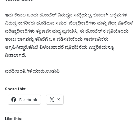
ಇದು ಕೇವಲ ಒಂದು ಹೋಟೆಲ್ ವಿರುದ್ಧದ ಸುದ್ದಿಯಲ್ಲ, ಬದಲಾಗಿ ಅಕ್ರಮಗಳ
ವಿರುದ್ಧ ನಾಗರಿಕರು ಹೂಡಿರುವ ಸಮರ. ಜಿಲ್ಲಾಧಿಕಾರಿಗಳು ಮತ್ತು ಜಿಲ್ಲಾ ಪೊಲೀಸ್
ವರಿಷ್ಠಾಧಿಕಾರಿಗಳು ತಕ್ಷಣವೇ ಮಧ್ಯ ಪ್ರವೇಶಿಸಿ, ಈ ಹೋಟೆಲ್‌ನ ಪ್ರತಿಯೊಂದು
ಇಂಚು ಜಾಗವನ್ನು ತನಿಖೆಗೆ ಒಳ ಪಡಿಸಬೇಕೆಂದು ಸಾರ್ವಜನಿಕರು
ಆಗ್ರಹಿಸಿದ್ದಾರೆ.ತನಿಖೆ ವಿಳಂಬವಾದರೆ ಪ್ರತಿಭಟನೆಯ ಎಚ್ಚರಿಕೆಯನ್ನೂ
ನೀಡಲಾಗಿದೆ.
ವರದಿ:ಆರತಿ.ಗಿಳಿಯಾರು.ಉಡುಪಿ ‌
Share this:
Facebook
X
Like this: