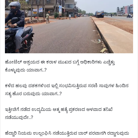
ಹೋಟೆಲ್ ಆಶ್ರಯದ ಈ ಕರಾಳ ಮುಖದ ಬಗ್ಗೆ ಅಧಿಕಾರಿಗಳು ಎಚ್ಚೆತ್ತು
ಕೊಳ್ಳುವುದು ಯಾವಾಗ..?
ಕಳೆದ ಹಲವು ದಶಕಗಳಿಂದ ಇಲ್ಲಿ ಸಂಭವಿಸುತ್ತಿರುವ ಸರಣಿ ಸಾವುಗಳ ಹಿಂದಿನ
ಸತ್ಯ ಹೊರ ಬರುವುದು ಯಾವಾಗ..?
ಇತ್ತೀಚಿಗೆ ನಡೆದ ಉದ್ಯಮಿಯ ಆತ್ಮ ಹತ್ಯೆ ಪ್ರಕರಣದ ಆಳವಾದ ತನಿಖೆ
ನಡೆಯುವುದೇ..?
ಹೆದ್ದಾರಿ ನಿಯಮ ಉಲ್ಲಂಘಿಸಿ ನಡೆಯುತ್ತಿರುವ ಬಾರ್ ಪರವಾನಗಿ ರದ್ದಾಗುವುದು