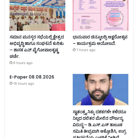
ಸಮಾನ ಮನಸ್ಕರ ಸಭೆಯಲ್ಲಿ ಕ್ಷೇತ್ರದ
ಭಾನುವಾರ ಚಿನ್ಮೂಲದ್ರಿ ಅಕ್ಷರೋತ್ಸವ
ಅಭಿವೃದ್ಧಿ ಹಾಗೂ ಸಂಘಟನೆ ಕುರಿತು
– ಕಾರ್ಯಕ್ರಮ ಆಯೋಜನೆ.
– ಶಾಸಕ ಎನ್.ವೈ ಗೋಪಾಲಕೃಷ್ಣ
7 hours ago
ಚರ್ಚೆ.
6 hours ago
E-Paper 08.08.2026
16 hours ago
ಸ್ವಾತಂತ್ರ್ಯ ಸಿಕ್ಕು ದಶಕಗಳೇ ಕಳೆದರೂ
ನಿಲ್ಲದ ದಲಿತರ ಮೇಲಿನ ದೌರ್ಜನ್ಯ
ವಿರುದ್ಧ – ಡಿ.ಎಸ್.ಎಸ್ ತಾಲೂಕ
ಸಮಿತಿ ತೀವ್ರವಾಗಿ ಆಕ್ರೋಶಿಸಿ, ಉಗ್ರ
ಪ್ರತಿಭಟನೆಯ ಎಚ್ಚರಿಕೆ ನೀಡಿದೆ.