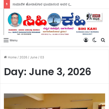
ಸಾಮಾಜಿಕ ಹೋರಾಟಗಾರ ಭೂಮಾನಂದ ಅವರ ಭೀಕರ ಹತ್ಯೆ ಖಂಡಿಸಿ ಆ.10 ರಂದು ಬೃಹತ್ ಪ್ರತಿಭಟನೆ – ಮಾದಿಗ ಮಹಾ ಸಭಾ ವತಿಯಿಂದ ಹೋರಾಟಕ್ಕೆ ಕರೆ.
Log
Switch
S
Menu
In
skin
fo
Home
/
2026
/
June
/
03
Day:
June 3, 2026