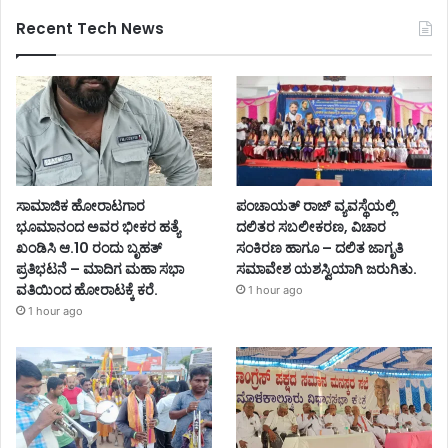
Recent Tech News
ಸಾಮಾಜಿಕ ಹೋರಾಟಗಾರ
ಪಂಚಾಯತ್ ರಾಜ್ ವ್ಯವಸ್ಥೆಯಲ್ಲಿ
ಭೂಮಾನಂದ ಅವರ ಭೀಕರ ಹತ್ಯೆ
ದಲಿತರ ಸಬಲೀಕರಣ, ವಿಚಾರ
ಖಂಡಿಸಿ ಆ.10 ರಂದು ಬೃಹತ್
ಸಂಕಿರಣ ಹಾಗೂ – ದಲಿತ ಜಾಗೃತಿ
ಪ್ರತಿಭಟನೆ – ಮಾದಿಗ ಮಹಾ ಸಭಾ
ಸಮಾವೇಶ ಯಶಸ್ವಿಯಾಗಿ ಜರುಗಿತು.
ವತಿಯಿಂದ ಹೋರಾಟಕ್ಕೆ ಕರೆ.
1 hour ago
1 hour ago