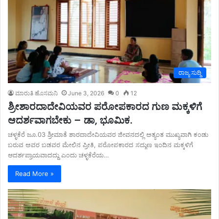
ರಾಜ್ಯ ಸುದ್ದಿ
ಮಾರುತಿ ಹೊಸಮನಿ
June 3, 2026
0
12
ಶ್ರೀಶಾರದಾದೇವಿಯವರ ಪರೋಪಕಾರದ ಗುಣ ಮಕ್ಕಳಿಗೆ
ಆದರ್ಶವಾಗಬೇಕು – ಡಾ, ಭೂಮಿಕ.
ಚಳ್ಳಕೆರೆ ಜೂ.03 ಶ್ರೀಮಾತೆ ಶಾರದಾದೇವಿಯವರ ಜೀವನದಲ್ಲಿ ಅತ್ಯಂತ ಮುಖ್ಯವಾಗಿ ಕಂಡು
ಬರುವ ಅವರ ಬಡವರ ಮೇಲಿನ ಪ್ರೀತಿ, ಪರೋಪಕಾರದ ಸದ್ಗುಣ ಇಂದಿನ ಮಕ್ಕಳಿಗೆ
ಆದರ್ಶಪ್ರಾಯವಾದದ್ದು ಎಂದು ಚಳ್ಳಕೆರೆಯ…
Read More »