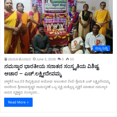
ರಾಜ್ಯ ಸುದ್ದಿ
ಮಾರುತಿ ಹೊಸಮನಿ
June 3, 2026
0
33
ನಮಸ್ಕಾರ ಭಾರತೀಯ ಸನಾತನ ಸಂಸ್ಕೃತಿಯ ವಿಶಿಷ್ಟ
ಆಚಾರ – ಎಚ್.ಲಕ್ಷ್ಮೀದೇವಮ್ಮ.
ಚಳ್ಳಕೆರೆ ಜೂ.03 ದಿವ್ಯತ್ರಯರ ಅಮೋಘ ಅಲಂಕಾರ ಸೇವೆ-ಶ್ರೀಮತಿ ಎಚ್ ಲಕ್ಷ್ಮೀದೇವಮ್ಮ
ಅವರಿಂದ ಶ್ರೀರಾಮಕೃಷ್ಣರ ನಾಮಸ್ಮರಣೆ ಒಬ್ಬ ವ್ಯಕ್ತಿ ಮತ್ತೊಬ್ಬ ವ್ಯಕ್ತಿಗೆ ಮಾಡುವ ನಮಸ್ಕಾರ
ಅವನ ವ್ಯಕ್ತಿತ್ವದ ಸಂಸ್ಕಾರದ…
Read More »