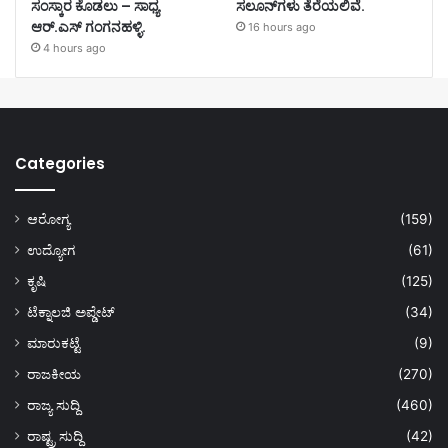
ಸಂಸ್ಕಾರ ಕೊಡಲು – ಸಾಧ್ಯ
ಸಲೂನ್‌ಗಳು ತೆರೆಯಲಿವೆ.
ಆರ್.ಎಸ್ ಗಂಗನಹಳ್ಳಿ.
16 hours ago
4 hours ago
Categories
ಆರೋಗ್ಯ
(159)
ಉದ್ಯೋಗ
(61)
ಕೃಷಿ
(125)
ಟೆಕ್ನಾಲಜಿ ಅಪ್ಡೇಟ್
(34)
ಮಾರುಕಟ್ಟೆ
(9)
ರಾಜಕೀಯ
(270)
ರಾಜ್ಯ ಸುದ್ದಿ
(460)
ರಾಷ್ಟ್ರ ಸುದ್ದಿ
(42)