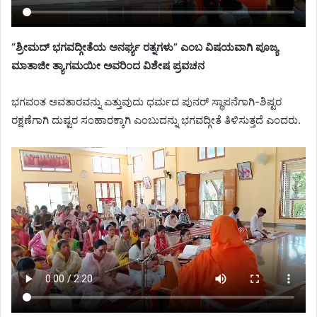
“ಶ್ರೀಮದ್ ಭಗವದ್ಗೀತೆಯ ಅನರ್ಘ್ಯ ರತ್ನಗಳು” ಎಂಬ ವಿಷಯವಾಗಿ ಪೂಜ್ಯ
ಮಾತಾಜೀ ತ್ಯಾಗಮಯೀ ಅವರಿಂದ ವಿಶೇಷ ಪ್ರವಚನ
ಭಗವಂತ ಅವತಾರವನ್ನು ಎತ್ತುವುದು ಧರ್ಮದ ಪುನರ್ ಸ್ಥಾಪನೆಗಾಗಿ-ಶಿಷ್ಟರ
ರಕ್ಷಣೆಗಾಗಿ ದುಷ್ಟರ ಸಂಹಾರಕ್ಕಾಗಿ ಎಂಬುದನ್ನು ಭಗವದ್ಗೀತೆ ತಿಳಿಸುತ್ತದೆ ಎಂದರು.