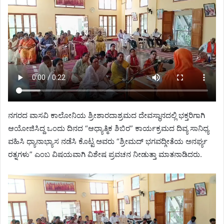
ನಗರದ ವಾಸವಿ ಕಾಲೋನಿಯ ಶ್ರೀಶಾರದಾಶ್ರಮದ ದೇವಸ್ಥಾನದಲ್ಲಿ ಭಕ್ತರಿಗಾಗಿ
ಆಯೋಜಿಸಿದ್ದ ಒಂದು ದಿನದ “ಆಧ್ಯಾತ್ಮಿಕ ಶಿಬಿರ” ಕಾರ್ಯಕ್ರಮದ ದಿವ್ಯ ಸಾನಿಧ್ಯ
ವಹಿಸಿ ಧ್ಯಾನಾಭ್ಯಾಸ ನಡೆಸಿ ಕೊಟ್ಟ ಅವರು “ಶ್ರೀಮದ್ ಭಗವದ್ಗೀತೆಯ ಅನರ್ಘ್ಯ
ರತ್ನಗಳು” ಎಂಬ ವಿಷಯವಾಗಿ ವಿಶೇಷ ಪ್ರವಚನ ನೀಡುತ್ತಾ ಮಾತನಾಡಿದರು.