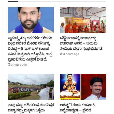
ಸ್ವಾತಂತ್ರ್ಯ ಸಿಕ್ಕು ದಶಕಗಳೇ ಕಳೆದರೂ
ಚಟ್ಟೇಕಂಬದಲ್ಲಿ ಕಣಜನಹಳ್ಳಿ
ನಿಲ್ಲದ ದಲಿತರ ಮೇಲಿನ ದೌರ್ಜನ್ಯ
ನಾಗರಾಜ್ ಅವರ – ಬಯಲು
ವಿರುದ್ಧ – ಡಿ.ಎಸ್.ಎಸ್ ತಾಲೂಕ
ಸೀಮೆಯ ಬೆಳಗು ಗ್ರಂಥ ಬಿಡುಗಡೆ.
ಸಮಿತಿ ತೀವ್ರವಾಗಿ ಆಕ್ರೋಶಿಸಿ, ಉಗ್ರ
3 hours ago
ಪ್ರತಿಭಟನೆಯ ಎಚ್ಚರಿಕೆ ನೀಡಿದೆ.
3 hours ago
ನಾವು ದುಷ್ಟ ಚಟಗಳಿಂದ ದೂರವಿದ್ದರ
ಆಗಸ್ಟ್ 11 ರಂದು ಕಲಬುರಗಿ
ಮಾತ್ರ ನಮ್ಮ ಮಕ್ಕಳಿಗೆ ಒಳ್ಳೆಯ
ಜಿಲ್ಲೆಯಾದ್ಯಂತ – ಕ್ಷೌರದ