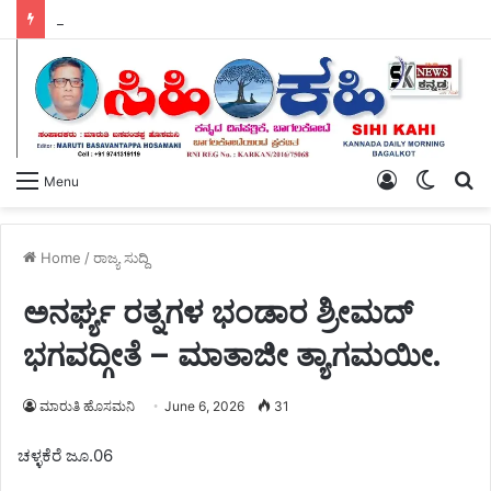
ಆಗಸ್ಟ್ 11 ರಂದು ಕಲಬುರಗಿ ಜಿಲ್ಲೆಯಾದ್ಯಂತ – ಕ್ಷೌರದ ಸಲೂನ್‌ಗಳು ತೆರೆಯಲಿವೆ.
Log
Switch
S
Menu
In
skin
fo
Home
/
ರಾಜ್ಯ ಸುದ್ದಿ
ಅನರ್ಘ್ಯ ರತ್ನಗಳ ಭಂಡಾರ ಶ್ರೀಮದ್
ಭಗವದ್ಗೀತೆ – ಮಾತಾಜೀ ತ್ಯಾಗಮಯೀ.
ಮಾರುತಿ ಹೊಸಮನಿ
June 6, 2026
31
ಚಳ್ಳಕೆರೆ ಜೂ.06