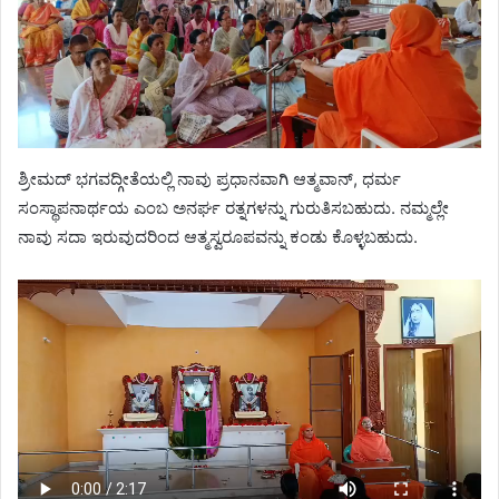
ಶ್ರೀಮದ್ ಭಗವದ್ಗೀತೆಯಲ್ಲಿ ನಾವು ಪ್ರಧಾನವಾಗಿ ಆತ್ಮವಾನ್, ಧರ್ಮ
ಸಂಸ್ಥಾಪನಾರ್ಥಯ ಎಂಬ ಅನರ್ಘ ರತ್ನಗಳನ್ನು ಗುರುತಿಸಬಹುದು. ನಮ್ಮಲ್ಲೇ
ನಾವು ಸದಾ ಇರುವುದರಿಂದ ಆತ್ಮಸ್ವರೂಪವನ್ನು ಕಂಡು ಕೊಳ್ಳಬಹುದು‌.