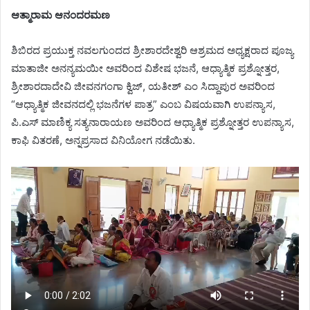
ಆತ್ಮಾರಾಮ ಆನಂದರಮಣ
ಶಿಬಿರದ ಪ್ರಯುಕ್ತ ನವಲಗುಂದದ ಶ್ರೀಶಾರದೇಶ್ವರಿ ಆಶ್ರಮದ ಅಧ್ಯಕ್ಷರಾದ ಪೂಜ್ಯ
ಮಾತಾಜೀ ಅನನ್ಯಮಯೀ ಅವರಿಂದ ವಿಶೇಷ ಭಜನೆ, ಆಧ್ಯಾತ್ಮಿಕ ಪ್ರಶ್ನೋತ್ತರ,
ಶ್ರೀಶಾರದಾದೇವಿ ಜೀವನಗಂಗಾ ಕ್ವಿಜ್, ಯತೀಶ್ ಎಂ ಸಿದ್ದಾಪುರ ಅವರಿಂದ
“ಆಧ್ಯಾತ್ಮಿಕ ಜೀವನದಲ್ಲಿ ಭಜನೆಗಳ ಪಾತ್ರ” ಎಂಬ ವಿಷಯವಾಗಿ ಉಪನ್ಯಾಸ,
ಪಿ.ಎಸ್ ಮಾಣಿಕ್ಯ ಸತ್ಯನಾರಾಯಣ ಅವರಿಂದ ಆಧ್ಯಾತ್ಮಿಕ ಪ್ರಶ್ನೋತ್ತರ ಉಪನ್ಯಾಸ,
ಕಾಫಿ ವಿತರಣೆ, ಅನ್ನಪ್ರಸಾದ ವಿನಿಯೋಗ ನಡೆಯಿತು.