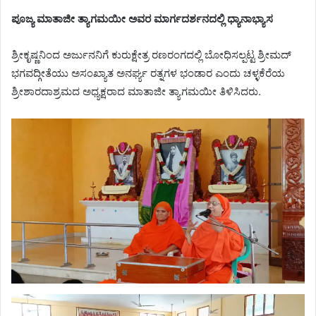
ಪೂಜ್ಯ ಮಾತಾಜೀ ತ್ಯಾಗಮಯೀ ಅವರ ಮಾರ್ಗದರ್ಶನದಲ್ಲಿ ಧ್ಯಾನಾಭ್ಯಾಸ
ಶ್ರೀಕೃಷ್ಣನಿಂದ ಅರ್ಜುನನಿಗೆ ಕುರುಕ್ಷೇತ್ರ ರಣರಂಗದಲ್ಲಿ ಬೋಧಿಸಲ್ಪಟ್ಟ ಶ್ರೀಮದ್
ಭಗವದ್ಗೀತೆಯು ಅಸಂಖ್ಯಾತ ಅನರ್ಘ್ಯ ರತ್ನಗಳ ಭಂಡಾರ ಎಂದು ಚಳ್ಳಕೆರೆಯ
ಶ್ರೀಶಾರದಾಶ್ರಮದ ಅಧ್ಯಕ್ಷರಾದ ಮಾತಾಜೀ ತ್ಯಾಗಮಯೀ ತಿಳಿಸಿದರು.