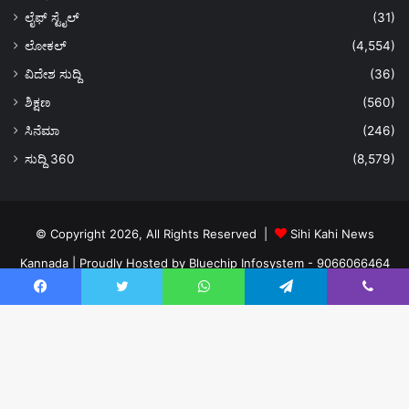
ಲೈಫ್ ಸ್ಟೈಲ್
(31)
ಲೋಕಲ್
(4,554)
ವಿದೇಶ ಸುದ್ದಿ
(36)
ಶಿಕ್ಷಣ
(560)
ಸಿನೆಮಾ
(246)
ಸುದ್ದಿ 360
(8,579)
© Copyright 2026, All Rights Reserved |
Sihi Kahi News
Kannada
| Proudly Hosted by
Bluechip Infosystem - 9066066464
About US
Privacy Policy
Ads Policy
Terms and Conditions
Facebook
Twitter
WhatsApp
Telegram
Viber
Contact Us
Facebook
Twitter
YouTube
Instagram
Ba