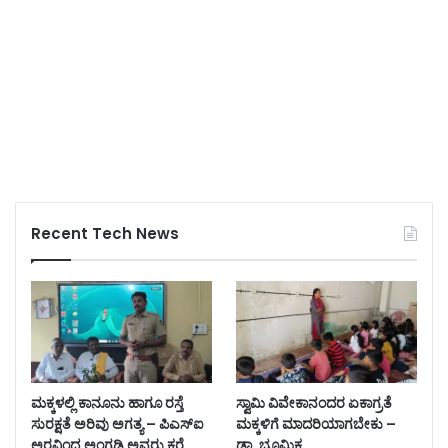
Recent Tech News
ಮಕ್ಕಳಲ್ಲಿ ಕಾನೂನು ಹಾಗೂ ರಸ್ತೆ
ಸ್ವಾಮಿ ವಿವೇಕಾನಂದರ ಏಕಾಗ್ರತೆ
ಸುರಕ್ಷತೆ ಅರಿವು ಅಗತ್ಯ – ಪಿಎಸ್‌ಐ
ಮಕ್ಕಳಿಗೆ ಮಾದರಿಯಾಗಬೇಕು –
ಅರವಿಂದ್ರ ಅಂಗಡಿ ಅವರು ಕರೆ
ಡಾ, ಭೂಮಿಕ.