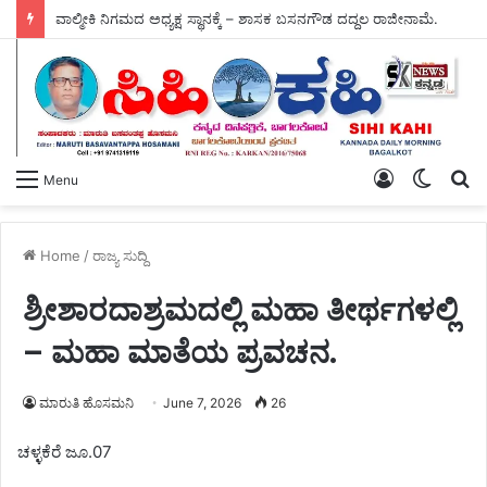
ವಾಲ್ಮೀಕಿ ನಿಗಮದ ಅಧ್ಯಕ್ಷ ಸ್ಥಾನಕ್ಕೆ – ಶಾಸಕ ಬಸನಗೌಡ ದದ್ದಲ ರಾಜೀನಾಮೆ.
Log
Switch
S
Menu
In
skin
fo
Home
/
ರಾಜ್ಯ ಸುದ್ದಿ
ಶ್ರೀಶಾರದಾಶ್ರಮದಲ್ಲಿ ಮಹಾ ತೀರ್ಥಗಳಲ್ಲಿ
– ಮಹಾ ಮಾತೆಯ ಪ್ರವಚನ.
ಮಾರುತಿ ಹೊಸಮನಿ
June 7, 2026
26
ಚಳ್ಳಕೆರೆ ಜೂ.07