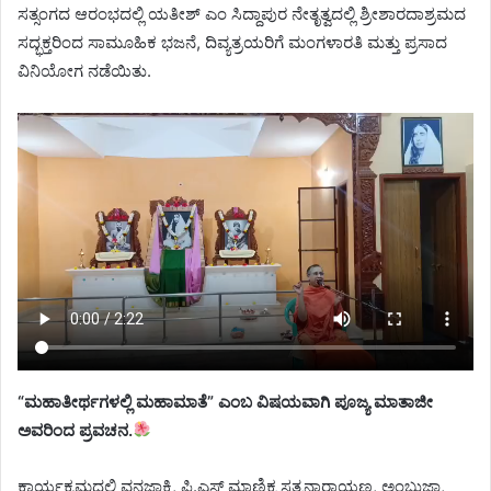
ಸತ್ಸಂಗದ ಆರಂಭದಲ್ಲಿ ಯತೀಶ್ ಎಂ ಸಿದ್ದಾಪುರ ನೇತೃತ್ವದಲ್ಲಿ ಶ್ರೀಶಾರದಾಶ್ರಮದ
ಸದ್ಭಕ್ತರಿಂದ ಸಾಮೂಹಿಕ ಭಜನೆ, ದಿವ್ಯತ್ರಯರಿಗೆ ಮಂಗಳಾರತಿ ಮತ್ತು ಪ್ರಸಾದ
ವಿನಿಯೋಗ ನಡೆಯಿತು.
“ಮಹಾತೀರ್ಥಗಳಲ್ಲಿ ಮಹಾಮಾತೆ” ಎಂಬ ವಿಷಯವಾಗಿ ಪೂಜ್ಯ ಮಾತಾಜೀ
ಅವರಿಂದ ಪ್ರವಚನ.
ಕಾರ್ಯಕ್ರಮದಲ್ಲಿ ವನಜಾಕ್ಷಿ, ಪಿ.ಎಸ್ ಮಾಣಿಕ್ಯ ಸತ್ಯನಾರಾಯಣ, ಅಂಬುಜಾ,