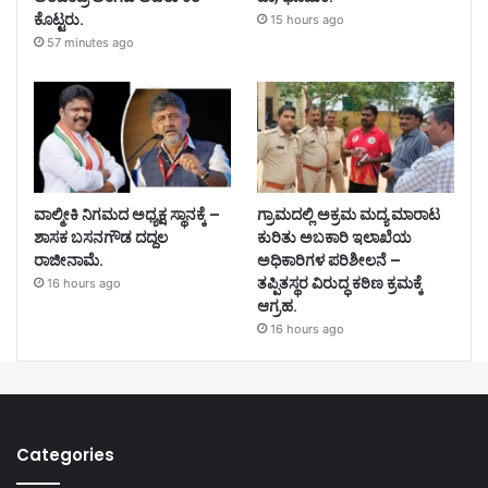
ಕೊಟ್ಟರು.
15 hours ago
57 minutes ago
ವಾಲ್ಮೀಕಿ ನಿಗಮದ ಅಧ್ಯಕ್ಷ ಸ್ಥಾನಕ್ಕೆ –
ಗ್ರಾಮದಲ್ಲಿ ಅಕ್ರಮ ಮದ್ಯ ಮಾರಾಟ
ಶಾಸಕ ಬಸನಗೌಡ ದದ್ದಲ
ಕುರಿತು ಅಬಕಾರಿ ಇಲಾಖೆಯ
ರಾಜೀನಾಮೆ.
ಅಧಿಕಾರಿಗಳ ಪರಿಶೀಲನೆ –
ತಪ್ಪಿತಸ್ಥರ ವಿರುದ್ಧ ಕಠಿಣ ಕ್ರಮಕ್ಕೆ
16 hours ago
ಆಗ್ರಹ.
16 hours ago
Categories