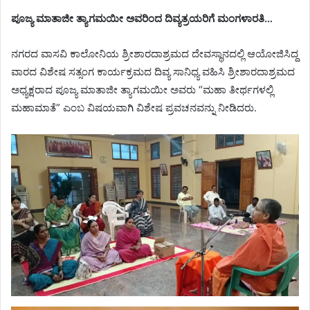
ಪೂಜ್ಯ ಮಾತಾಜೀ ತ್ಯಾಗಮಯೀ ಅವರಿಂದ ದಿವ್ಯತ್ರಯರಿಗೆ ಮಂಗಳಾರತಿ…
ನಗರದ ವಾಸವಿ ಕಾಲೋನಿಯ ಶ್ರೀಶಾರದಾಶ್ರಮದ ದೇವಸ್ಥಾನದಲ್ಲಿ ಆಯೋಜಿಸಿದ್ದ
ವಾರದ ವಿಶೇಷ ಸತ್ಸಂಗ ಕಾರ್ಯಕ್ರಮದ ದಿವ್ಯ ಸಾನಿಧ್ಯ ವಹಿಸಿ ಶ್ರೀಶಾರದಾಶ್ರಮದ
ಅಧ್ಯಕ್ಷರಾದ ಪೂಜ್ಯ ಮಾತಾಜೀ ತ್ಯಾಗಮಯೀ ಅವರು “ಮಹಾ ತೀರ್ಥಗಳಲ್ಲಿ
ಮಹಾಮಾತೆ” ಎಂಬ ವಿಷಯವಾಗಿ ವಿಶೇಷ ಪ್ರವಚನವನ್ನು ನೀಡಿದರು.