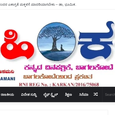
ದ ಅಧ್ಯಕ್ಷ ಸ್ಥಾನಕ್ಕೆ – ಶಾಸಕ ಬಸನಗೌಡ ದದ್ದಲ ರಾಜೀನಾಮೆ.
Random
ರಾಜಕೀಯ
ವಿದೇಶ ಸುದ್ದಿ
ಲೈಫ್ ಸ್ಟೈಲ್
ಶಿಕ್ಷಣ
ಸಿನೆಮಾ
Article