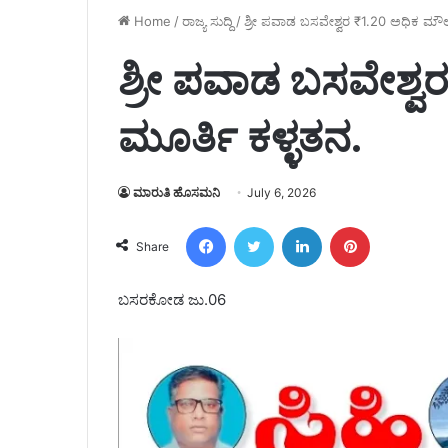
Home
/
ರಾಜ್ಯ ಸುದ್ದಿ
/
ಶ್ರೀ ಪವಾಡ ಬಸವೇಶ್ವರ ₹1.20 ಅಧಿಕ ಮೌಲ್
ಶ್ರೀ ಪವಾಡ ಬಸವೇಶ್ವರ
ಮೂರ್ತಿ ಕಳ್ಳತನ.
ಮಾರುತಿ ಹೊಸಮನಿ
July 6, 2026
Facebook
Twitter
LinkedIn
Pinterest
Share
ಬಸರಕೋಡ ಜು.06