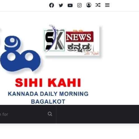
Facebook
Twitter
YouTube
Instagram
Log
Random
Sidebar
In
Article
Search
for