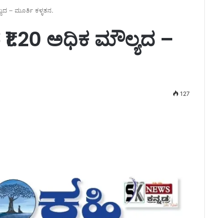
ಯದ – ಮೂರ್ತಿ ಕಳ್ಳತನ.
 ₹1.20 ಅಧಿಕ ಮೌಲ್ಯದ –
127