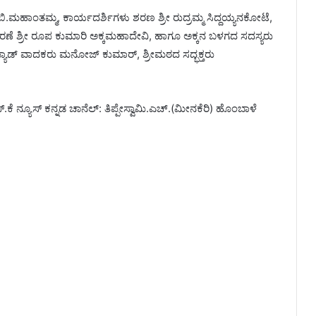
 ಬಿ.ಮಹಾಂತಮ್ಮ, ಕಾರ್ಯದರ್ಶಿಗಳು ಶರಣ ಶ್ರೀ ರುದ್ರಮ್ಮ ಸಿದ್ದಯ್ಯನಕೋಟೆ,
 ಶರಣೆ ಶ್ರೀ ರೂಪ ಕುಮಾರಿ ಅಕ್ಕಮಹಾದೇವಿ, ಹಾಗೂ ಅಕ್ಕನ ಬಳಗದ ಸದಸ್ಯರು
್ಯಾಡ್ ವಾದಕರು ಮನೋಜ್ ಕುಮಾರ್, ಶ್ರೀಮಠದ ಸದ್ಭಕ್ತರು
.ಕೆ ನ್ಯೂಸ್ ಕನ್ನಡ ಚಾನೆಲ್: ತಿಪ್ಪೇಸ್ವಾಮಿ.ಎಚ್.(ಮೀನಕೆರಿ) ಹೊಂಬಾಳೆ