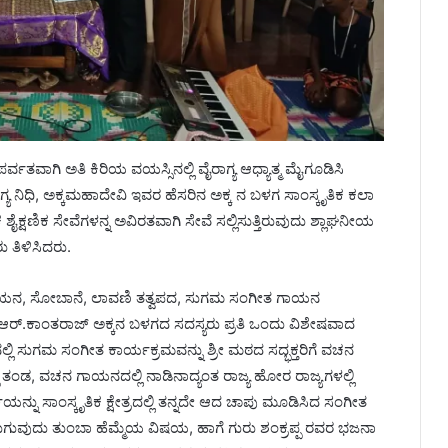
ು ಪರ್ವತವಾಗಿ ಅತಿ ಕಿರಿಯ ವಯಸ್ಸಿನಲ್ಲಿ ವೈರಾಗ್ಯ ಆಧ್ಯಾತ್ಮ ಮೈಗೂಡಿಸಿ
ಗ್ಯ ನಿಧಿ, ಅಕ್ಕಮಹಾದೇವಿ ಇವರ ಹೆಸರಿನ ಅಕ್ಕ ನ ಬಳಗ ಸಾಂಸ್ಕೃತಿಕ ಕಲಾ
 ಶೈಕ್ಷಣಿಕ ಸೇವೆಗಳನ್ನ ಅವಿರತವಾಗಿ ಸೇವೆ ಸಲ್ಲಿಸುತ್ತಿರುವುದು ಶ್ಲಾಘನೀಯ
 ತಿಳಿಸಿದರು.
 ಗಾಯನ, ಸೋಬಾನೆ, ಲಾವಣಿ ತತ್ವಪದ, ಸುಗಮ ಸಂಗೀತ ಗಾಯನ
. ಆರ್.ಕಾಂತರಾಜ್ ಅಕ್ಕನ ಬಳಗದ ಸದಸ್ಯರು ಪ್ರತಿ ಒಂದು ವಿಶೇಷವಾದ
ಲ್ಲಿ ಸುಗಮ ಸಂಗೀತ ಕಾರ್ಯಕ್ರಮವನ್ನು ಶ್ರೀ ಮಠದ ಸದ್ಭಕ್ತರಿಗೆ ವಚನ
 ತಂಡ, ವಚನ ಗಾಯನದಲ್ಲಿ ನಾಡಿನಾದ್ಯಂತ ರಾಜ್ಯ ಹೋರ ರಾಜ್ಯಗಳಲ್ಲಿ
ಿಯನ್ನು ಸಾಂಸ್ಕೃತಿಕ ಕ್ಷೇತ್ರದಲ್ಲಿ ತನ್ನದೇ ಆದ ಚಾಪು ಮೂಡಿಸಿದ ಸಂಗೀತ
ಿರುಗುವುದು ತುಂಬಾ ಹೆಮ್ಮೆಯ ವಿಷಯ, ಹಾಗೆ ಗುರು ಶಂಕ್ರಪ್ಪ ರವರ ಭಜನಾ