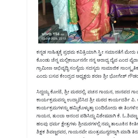
ಕನ್ನಡ ಸಾಹಿತ್ಯಕ್ಕೆ ಪ್ರಥಮ ಕವಿತ್ರಿಯಾಗಿ ಸ್ತ್ರೀ ಸಮಾನತೆಗೆ ಮೇರ
ಕೊಂಡು ಚೆನ್ನ ಮಲ್ಲಿಕಾರ್ಜುನನೇ ನನ್ನ ಆರಾಧ್ಯ ದೈವ ಎಂದ ವೈರಾ
ಗ್ರಾಮೀಣ ಅಭಿವೃದ್ಧಿ ಸಂಸ್ಥೆಯ ಸದಸ್ಯರು ಸಾಮಾಜಿಕ ಸಾಂಸ್ಕೃತಿಕ
ಎಂದು ಬಸವ ಕೇಂದ್ರದ ಅಧ್ಯಕ್ಷರು ಶರಣ ಶ್ರೀ ಭೋಗೇಶ್ ಗೌಡರು
ಸಿದ್ದಯ್ಯ ಕೋಟೆ, ಶ್ರೀ ಮಠದಲ್ಲಿ, ವಚನ ಗಾಯನ, ಜಾನಪದ
ಕಾರ್ಯಕ್ರಮವನ್ನು ಉದ್ಘಾಟಿಸಿದ ಶ್ರೀ ಮಠದ ಕಾರ್ಯದರ್ಶಿ ಪಿ
ಕಾರ್ಯಕ್ರಮಗಳನ್ನು ಹಮ್ಮಿಕೊಳ್ಳುತ್ತಾ ಬಂದಿರೋದು ಈ ತಿಂಗಳಿನ
ಗಾಯನ, ತುಂಬಾ ಆನಂದ ಪಡಿಸಿದ್ದು ವಿಶೇಷವಾಗಿ ಕೆ. ಓ.ಶಿವಣ್ಣ
ಹಲವು ಧರ್ಮ ಕ್ಷೇತ್ರಗಳು ಶ್ರೀಮಠಗಳಲ್ಲಿ ನಮ್ಮ ತಾಲೂಕಿನ ಕೀರ್ತ
ಶಿಕ್ಷಕ ಶಿವಣ್ಣರವರ, ಗಾಯನವೇ ಮಂತ್ರಮುಗ್ಧರನ್ನಾಗಿ ಮಾಡಿ ತ