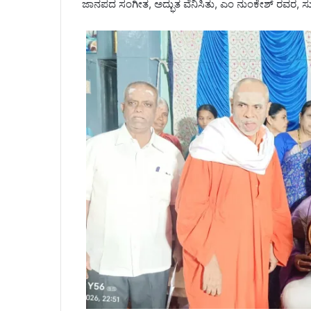
ಜಾನಪದ ಸಂಗೀತ, ಅದ್ಭುತ ವೆನಿಸಿತು, ಎಂ ನುಂಕೇಶ್ ರವರ, ಸ