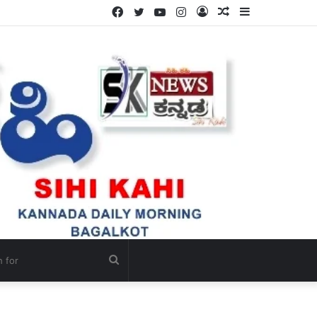
Facebook
Twitter
YouTube
Instagram
Log
Random
Sidebar
In
Article
Search
for