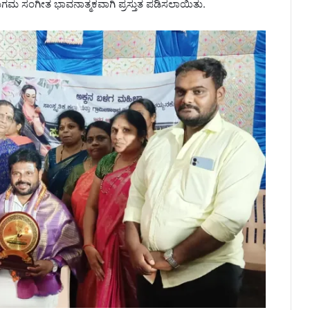
ುಗಮ ಸಂಗೀತ ಭಾವನಾತ್ಮಕವಾಗಿ ಪ್ರಸ್ತುತ ಪಡಿಸಲಾಯಿತು.