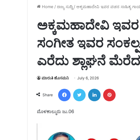
Home
/
ರಾಜ್ಯ ಸುದ್ದಿ
/
ಅಕ್ಕಮಹಾದೇವಿ ಇವರ ವಚನ ಸಾಹಿತ್ಯ ಗಾಯನ 
ಅಕ್ಕಮಹಾದೇವಿ ಇವರ
ಸಂಗೀತ ಇವರ ಸಂಕಲ್ಪದೊ
ಎರೆದು ಶ್ಲಾಘನೆ ಮೆರೆದ
ಮಾರುತಿ ಹೊಸಮನಿ
July 6, 2026
Facebook
Twitter
LinkedIn
Pinterest
Share
ಮೊಳಕಾಲ್ಮುರು ಜು.06