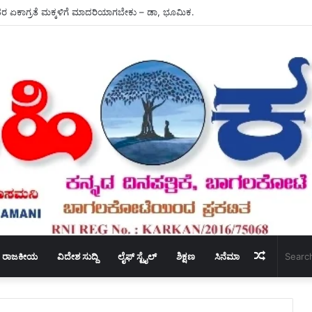
ಧ್ಯಕ್ಷ ಸ್ಥಾನಕ್ಕೆ – ಶಾಸಕ ಬಸನಗೌಡ ದದ್ದಲ ರಾಜೀನಾಮೆ.
Random
ರಾಜಕೀಯ
ವಿದೇಶ ಸುದ್ದಿ
ಲೈಫ್ ಸ್ಟೈಲ್
ಶಿಕ್ಷಣ
ಸಿನೆಮಾ
Article