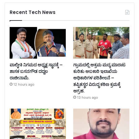
Recent Tech News
ವಾಲ್ಮೀಕಿ ನಿಗಮದ ಅಧ್ಯಕ್ಷ ಸ್ಥಾನಕ್ಕೆ –
ಗ್ರಾಮದಲ್ಲಿ ಅಕ್ರಮ ಮದ್ಯ ಮಾರಾಟ
ಶಾಸಕ ಬಸನಗೌಡ ದದ್ದಲ
ಕುರಿತು ಅಬಕಾರಿ ಇಲಾಖೆಯ
ರಾಜೀನಾಮೆ.
ಅಧಿಕಾರಿಗಳ ಪರಿಶೀಲನೆ –
ತಪ್ಪಿತಸ್ಥರ ವಿರುದ್ಧ ಕಠಿಣ ಕ್ರಮಕ್ಕೆ
12 hours ago
ಆಗ್ರಹ.
13 hours ago