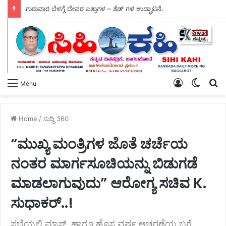
ಗುರುವಾರ ಬೆಳಗ್ಗೆ ದೇವರ ಎತ್ತುಗಳ – ಶೆಡ್ ಗಳ ಉದ್ಘಾಟನೆ.
Log
Switch
S
Menu
In
skin
fo
Home
/
ಸುದ್ದಿ 360
“ಮುಖ್ಯ ಮಂತ್ರಿಗಳ ಜೊತೆ ಚರ್ಚೆಯ
ನಂತರ ಮಾರ್ಗಸೂಚಿಯನ್ನು ಬಿಡುಗಡೆ
ಮಾಡಲಾಗುವುದು” ಆರೋಗ್ಯ ಸಚಿವ K.
ಸುಧಾಕರ್..!
ಸಭೆಯಲ್ಲಿ ಮಾಸ್ಕ್, ಹಾಗೂ ಹೊಸ ವರ್ಷ ಆಚರಣೆಯ ಬಗ್ಗೆ