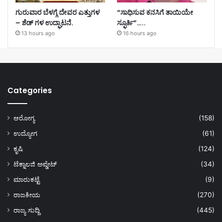
ಗುರುವಾರ ಬೆಳಗ್ಗೆ ದೇವರ ಎತ್ತುಗಳ
“ಸಾಧಿಸುವ ಕನಸಿಗೆ ತಾಯಿಯೇ
– ಶೆಡ್ ಗಳ ಉದ್ಘಾಟನೆ.
ಸ್ಫೂರ್ತಿ”…..
13 hours ago
16 hours ago
Categories
ಆರೋಗ್ಯ
(158)
ಉದ್ಯೋಗ
(61)
ಕೃಷಿ
(124)
ಟೆಕ್ನಾಲಜಿ ಅಪ್ಡೇಟ್
(34)
ಮಾರುಕಟ್ಟೆ
(9)
ರಾಜಕೀಯ
(270)
ರಾಜ್ಯ ಸುದ್ದಿ
(445)