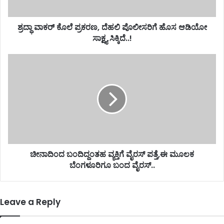
ಶ್ರದ್ಧಾ ವಾಕರ್ ಕೊಲೆ ಪ್ರಕರಣ, ದೆಹಲಿ ಪೊಲೀಸರಿಗೆ ಹೊಸ ಆಡಿಯೋ
ಸಾಕ್ಷ್ಯ ಸಿಕ್ಕಿದೆ..!
ಚೀನಾದಿಂದ ಬಂದಿದ್ದಂತಹ ವ್ಯಕ್ತಿಗೆ ವೈರಸ್ ಪತ್ತೆ,ಈ ಮೂಲಕ
ಬೆಂಗಳೂರಿಗೂ ಬಂದ ವೈರಸ್..
Leave a Reply