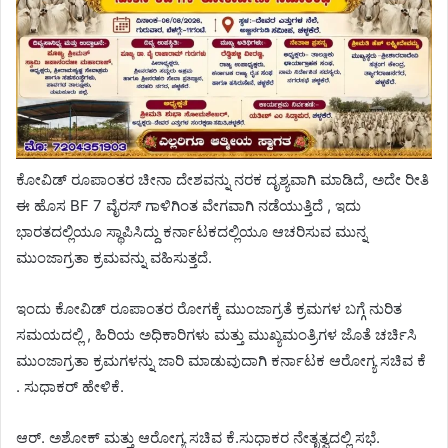
ಕೋವಿಡ್ ರೂಪಾಂತರ ಚೀನಾ ದೇಶವನ್ನು ನರಕ ದೃಶ್ಯವಾಗಿ ಮಾಡಿದೆ, ಅದೇ ರೀತಿ
ಈ ಹೊಸ BF 7 ವೈರಸ್ ಗಾಳಿಗಿಂತ ವೇಗವಾಗಿ ನಡೆಯುತ್ತಿದೆ , ಇದು
ಭಾರತದಲ್ಲಿಯೂ ಸ್ಥಾಪಿಸಿದ್ದು ಕರ್ನಾಟಕದಲ್ಲಿಯೂ ಆಚರಿಸುವ ಮುನ್ನ
ಮುಂಜಾಗ್ರತಾ ಕ್ರಮವನ್ನು ವಹಿಸುತ್ತದೆ.
ಇಂದು ಕೋವಿಡ್ ರೂಪಾಂತರ ರೋಗಕ್ಕೆ ಮುಂಜಾಗ್ರತೆ ಕ್ರಮಗಳ ಬಗ್ಗೆ ನುರಿತ
ಸಮಯದಲ್ಲಿ , ಹಿರಿಯ ಅಧಿಕಾರಿಗಳು ಮತ್ತು ಮುಖ್ಯಮಂತ್ರಿಗಳ ಜೊತೆ ಚರ್ಚಿಸಿ
ಮುಂಜಾಗ್ರತಾ ಕ್ರಮಗಳನ್ನು ಜಾರಿ ಮಾಡುವುದಾಗಿ ಕರ್ನಾಟಕ ಆರೋಗ್ಯ ಸಚಿವ ಕೆ
. ಸುಧಾಕರ್ ಹೇಳಿಕೆ.
ಆರ್. ಅಶೋಕ್ ಮತ್ತು ಆರೋಗ್ಯ ಸಚಿವ ಕೆ.ಸುಧಾಕರ ನೇತೃತ್ವದಲ್ಲಿ ಸಭೆ.