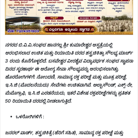
ನಗರದ ಬಿ.ವಿ.ವಿ.ಸಂಘದ ಹಾನಗಲ್ಲ ಶ್ರೀ ಕುಮಾರೇಶ್ವರ ಆಸ್ಪತ್ರೆಯಲ್ಲಿ
ಆರಂಭಿಸಲಾದ ಉಚಿತ ಮತ್ತು ರಿಯಾಯಿತಿ ದರದ ಶಸ್ತ್ರಚಿಕಿತ್ಸಾ ಸೌಲಭ್ಯ ಮಾರ್ಚ್
3 ರಂದು ಕೊನೆಗೊಳ್ಳಲಿದೆ. ಬಸವೇಶ್ವರ ವೀರಶೈವ ವಿದ್ಯಾವರ್ಧಕ ಸಂಘದ ಸ್ಥಾಪನಾ
ದಿನದ ಸ್ಮರಣಾರ್ಥ ಈ ಆರೋಗ್ಯ ಸೇವಾ ಸೌಲಭ್ಯವನ್ನು ಆರಂಭಿಸಲಾಗಿತ್ತು.
ಹೊರರೋಗಿಗಳಿಗೆ: ನೋಂದಣಿ, ಸಾಮಾನ್ಯ ರಕ್ತ ಪರೀಕ್ಷೆ ಮತ್ತು ಮೂತ್ರ ಪರೀಕ್ಷೆ,
ಇ.ಸಿ.ಜಿ (ಮೊದಲನೆಯದು) ಸೇವೆಗಳು ಉಚಿತವಾಗಿವೆ. ಅಲ್ಪಾಸೌಂಡ್, ಎಕ್ಸ್-ರೇ,
ಮೆಮೊಗ್ರಾಫಿ, ಇ.ಸಿ.ಜಿ ಎರಡನೆಯದು, ಇತರೆ ವಿಶೇಷ ರಕ್ತಪರೀಕ್ಷೆಗಳನ್ನು ಪ್ರತಿಶತ
50 ರಿಯಾಯಿತಿ ದರದಲ್ಲಿ ನೀಡಲಾಗುತ್ತಿದೆ.
ಒಳರೋಗಿಗಳಿಗೆ :
ಜನರಲ್ ವಾರ್ಡ್, ಶಸ್ತ್ರಚಿಕಿತ್ಸೆ (ಹೆರಿಗೆ ಸಹಿತ), ಸಾಮಾನ್ಯ ರಕ್ತ ಪರೀಕ್ಷೆ ಮತ್ತು