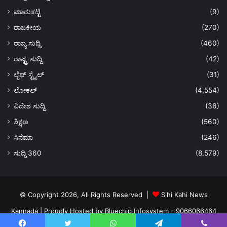
ಮಾರುಕಟ್ಟೆ
(9)
ರಾಜಕೀಯ
(270)
ರಾಜ್ಯ ಸುದ್ದಿ
(460)
ರಾಷ್ಟ್ರ ಸುದ್ದಿ
(42)
ಲೈಫ್ ಸ್ಟೈಲ್
(31)
ಲೋಕಲ್
(4,554)
ವಿದೇಶ ಸುದ್ದಿ
(36)
ಶಿಕ್ಷಣ
(560)
ಸಿನೆಮಾ
(246)
ಸುದ್ದಿ 360
(8,579)
© Copyright 2026, All Rights Reserved |
Sihi Kahi News
Kannada
| Proudly Hosted by
Bluechip Infosystem - 9066066464
About US
Privacy Policy
Ads Policy
Terms and Conditions