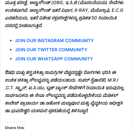
ಮೂತ್ರ ಪರೀಕ್ಷೆ, ಅಲ್ಟಾಸೌಂಡ್ (OBG, ಇ.ಸಿ.ಜಿ (ಮೊದಲನೆಯದು) ಸೇವೆಗಳು
ಉಚಿತವಾಗಿವೆ. ಅಲ್ಪಾಸೌಂಡ್ ಇತರೆ ವಿಭಾಗ, X-RAY, ಮೆಮೊಗ್ರಾಫಿ, E.C.G
ಎರಡನೆಯದು, ಇತರೆ ವಿಶೇಷ ರಕ್ತಪರೀಕ್ಷೆಗಳನ್ನು ಪ್ರತಿಶತ 50 ರಿಯಾಯಿತಿ
ದರದಲ್ಲಿ ನೀಡಲಾಗುತ್ತಿದೆ.
JOIN OUR INSTAGRAM COMMUNITY
JOIN OUR TWITTER COMMUNITY
JOIN OUR WHATSAPP COMMUNITY
ಔಷಧಿ ಮತ್ತು ಶಸ್ತ್ರಚಿಕಿತ್ಸಾ ಸಾಮಗ್ರಿಗಳ ವೆಚ್ಚವನ್ನಷ್ಟೇ ರೋಗಿಗಳು ಭರಿಸಿ ಈ
ಉಚಿತ ಚಿಕಿತ್ಸಾ ಸೌಲಭ್ಯವನ್ನು ಪಡೆಯಬಹುದು. ಸುಪರ್ ಸ್ಪೆಷಾಲಿಟಿ, M.R.I
,C.T. ಸ್ಕ್ಯಾನ್, ಐ.ಸಿ.ಯು, ಬ್ಲಡ್ ಬ್ಯಾಂಕ್ ಸೇವೆಗಳಿಗೆ ರಿಯಾಯಿತಿ ಇರುವುದಿಲ್ಲ.
ಸಾರ್ವಜನಿಕರು ಈ ಸೇವಾ ಸೌಲಭ್ಯವನ್ನು ಪಡೆದುಕೊಳ್ಳಬೇಕೆಂದು ಮೆಡಿಕಲ್
ಕಾಲೇಜ್ ಪ್ರಾಚಾರ್ಯ ಡಾ.ಅಶೋಕ ಮಲ್ಲಾಪೂರ ಮತ್ತು ವೈದ್ಯಕೀಯ ಅಧೀಕ್ಷಕಿ
ಡಾ.ಭುವನೇಶ್ವರಿ ಯಳಮಲಿ ಪ್ರಕಟಣೆಯಲ್ಲಿ ತಿಳಿಸಿದ್ದಾರೆ.
Share this: