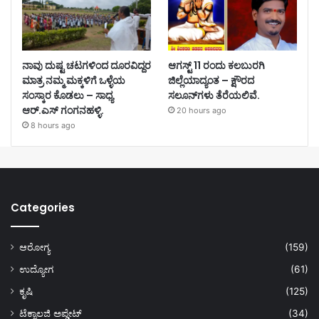
ನಾವು ದುಷ್ಟ ಚಟಗಳಿಂದ ದೂರವಿದ್ದರ
ಆಗಸ್ಟ್ 11 ರಂದು ಕಲಬುರಗಿ
ಮಾತ್ರ ನಮ್ಮ ಮಕ್ಕಳಿಗೆ ಒಳ್ಳೆಯ
ಜಿಲ್ಲೆಯಾದ್ಯಂತ – ಕ್ಷೌರದ
ಸಂಸ್ಕಾರ ಕೊಡಲು – ಸಾಧ್ಯ
ಸಲೂನ್‌ಗಳು ತೆರೆಯಲಿವೆ.
ಆರ್.ಎಸ್ ಗಂಗನಹಳ್ಳಿ.
20 hours ago
8 hours ago
Categories
ಆರೋಗ್ಯ
(159)
ಉದ್ಯೋಗ
(61)
ಕೃಷಿ
(125)
ಟೆಕ್ನಾಲಜಿ ಅಪ್ಡೇಟ್
(34)