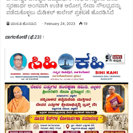
ಸ್ಮರಣಾರ್ಥ ಅಂಗವಾಗಿ ಉಚಿತ ಆರೋಗ್ಯ ಸೇವಾ ಸೌಲಭ್ಯವನ್ನು
ಪಡೆದುಕೊಳ್ಳಲು ಮೆಡಿಕಲ್ ಕಾಲೇಜ್ ಪ್ರಕಟಣೆ ಹೊರಡಿಸಿದೆ
ಮಾರುತಿ ಹೊಸಮನಿ
February 24, 2023
19
ಬಾಗಲಕೋಟೆ (ಫೆ.23) :