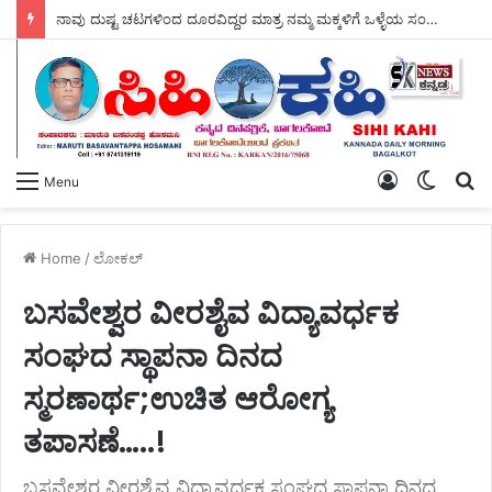
ನಾವು ದುಷ್ಟ ಚಟಗಳಿಂದ ದೂರವಿದ್ದರ ಮಾತ್ರ ನಮ್ಮ ಮಕ್ಕಳಿಗೆ ಒಳ್ಳೆಯ ಸಂಸ್ಕಾರ ಕೊಡಲು – ಸಾಧ್ಯ ಆರ್.ಎಸ್ ಗಂಗನಹಳ್ಳಿ.
Log
Switch
S
Menu
In
skin
fo
Home
/
ಲೋಕಲ್
ಬಸವೇಶ್ವರ ವೀರಶೈವ ವಿದ್ಯಾವರ್ಧಕ
ಸಂಘದ ಸ್ಥಾಪನಾ ದಿನದ
ಸ್ಮರಣಾರ್ಥ;ಉಚಿತ ಆರೋಗ್ಯ
ತಪಾಸಣೆ…..!
ಬಸವೇಶ್ವರ ವೀರಶೈವ ವಿದ್ಯಾವರ್ಧಕ ಸಂಘದ ಸ್ಥಾಪನಾ ದಿನದ