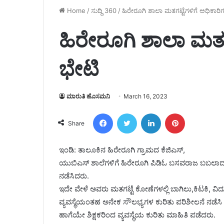
Home
/
ಸುದ್ದಿ 360
/
ಹಿರೇರೂಗಿ ಶಾಲಾ ಮತಗಟ್ಟೆಗಳಿಗೆ ಅಧಿಕಾರಿ
ಹಿರೇರೂಗಿ ಶಾಲಾ ಮತಗ
ಭೇಟಿ
ಮಾರುತಿ ಹೊಸಮನಿ
March 16, 2023
Facebook
Twitter
LinkedIn
Pinterest
Share
ಇಂಡಿ: ತಾಲೂಕಿನ ಹಿರೇರೂಗಿ ಗ್ರಾಮದ ಕೆಜಿಎಸ್,
ಯುಬಿಎಸ್ ಶಾಲೆಗಳಿಗೆ ಹಿರೇರೂಗಿ ಪಿಡಿಓ ಬಸವರಾಜ ಬಬಲಾದ, ಗ
ನಡೆಸಿದರು.
ಇದೇ ವೇಳೆ ಅವರು ಮತಗಟ್ಟೆ ಕೋಣೆಗಳಲ್ಲಿ ಬಾಗಿಲು,ಕಿಟಕಿ, ವಿದ್
ವ್ಯವಸ್ಥೆಯಂತಹ ಅನೇಕ ಸೌಲಭ್ಯಗಳ ಕುರಿತು ಪರಿಶೀಲನೆ ನಡೆಸಿ ಸ
ಹಾಗೆಯೇ ಶಿಕ್ಷಕರಿಂದ ವ್ಯವಸ್ಥೆಯ ಕುರಿತು ಮಾಹಿತಿ ಪಡೆದರು.