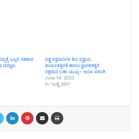
ಷ್ಯಕ್ಕೆ ಎಲ್ಲರ ಸಹಕಾರ
ವಿಶ್ವ ರಕ್ತದಾನಿಗಳ ದಿನ ವ್ಯಕ್ತಿಯ
 ಚವ್ಹಾಣ.
ಕಾರ್ಯತತ್ಪರತೆ ಹಾಗೂ ಜ್ಞಾಪಕಶಕ್ತಿಗೆ
ರಕ್ತದಾನ ಬಹು ಮುಖ್ಯ – ಅನಿಲ ಪತಂಗಿ
June 14, 2023
In "ಸುದ್ದಿ 360"
book
Twitter
LinkedIn
Pinterest
Share via Email
Print