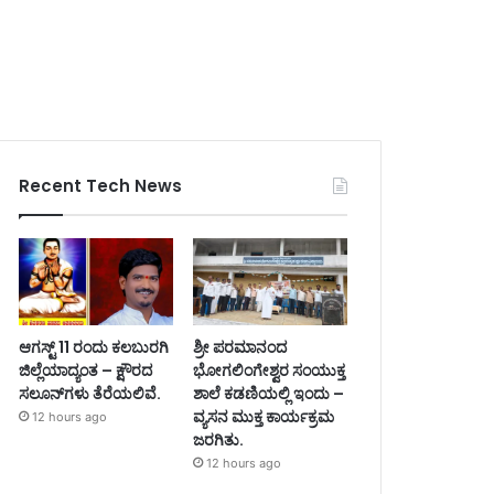
Recent Tech News
ಆಗಸ್ಟ್ 11 ರಂದು ಕಲಬುರಗಿ
ಶ್ರೀ ಪರಮಾನಂದ
ಜಿಲ್ಲೆಯಾದ್ಯಂತ – ಕ್ಷೌರದ
ಭೋಗಲಿಂಗೇಶ್ವರ ಸಂಯುಕ್ತ
ಸಲೂನ್‌ಗಳು ತೆರೆಯಲಿವೆ.
ಶಾಲೆ ಕಡಣಿಯಲ್ಲಿ ಇಂದು –
ವ್ಯಸನ ಮುಕ್ತ ಕಾರ್ಯಕ್ರಮ
12 hours ago
ಜರಗಿತು.
12 hours ago