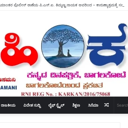
ಮಾಂತರ ಪೊಲೀಸ್ ಠಾಣೆಯ ಪಿ.ಎಸ್.ಐ. ತಿಮ್ಮಣ್ಣ ನಾಯಕ ಅವರಿಂದ – ಕಾರುಣ್ಯಾಶ್ರಮಕ್ಕೆ ಸಹಾ
Random
ರಾಜಕೀಯ
ವಿದೇಶ ಸುದ್ದಿ
ಲೈಫ್ ಸ್ಟೈಲ್
ಶಿಕ್ಷಣ
ಸಿನೆಮಾ
Article