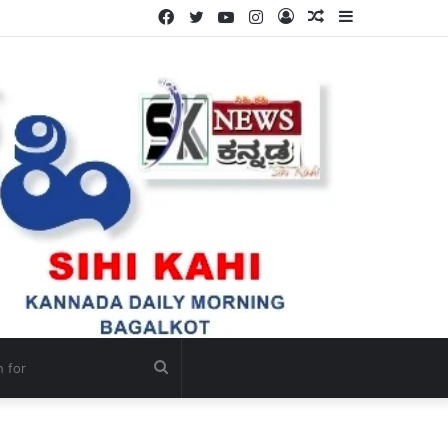
Facebook
Twitter
YouTube
Instagram
Log
Random
Sidebar
ಯದ ಸೌಜನ್ಯ.
In
Article
Search
for