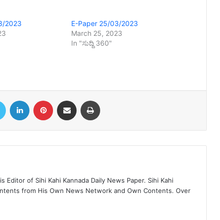
3/2023
E-Paper 25/03/2023
23
March 25, 2023
In "ಸುದ್ದಿ 360"
book
Twitter
LinkedIn
Pinterest
Share via Email
Print
 Editor of Sihi Kahi Kannada Daily News Paper. Sihi Kahi
ontents from His Own News Network and Own Contents. Over