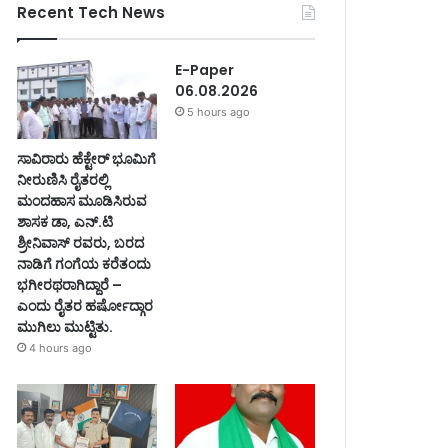
Recent Tech News
E-Paper
06.08.2026
5 hours ago
ಸಾವಿರಾರು ಹೆಕ್ಟೇರ್ ಭೂಮಿಗೆ
ನೀರುಣಿಸಿ ರೈತರಲ್ಲಿ
ಮಂದಹಾಸ ಮೂಡಿಸಿರುವ
ಶಾಸಕ ಡಾ, ಎನ್.ಟಿ
ಶ್ರೀನಿವಾಸ್ ರವರು, ಬರದ
ನಾಡಿಗೆ ಗಂಗೆಯ ಕರೆತಂದು
ಭಗೀರಥರಾಗಿದ್ದಾರೆ –
ಎಂದು ರೈತರ ಹರ್ಷೋದ್ಗಾರ
ಮುಗಿಲು ಮುಟ್ಟಿತು.
4 hours ago