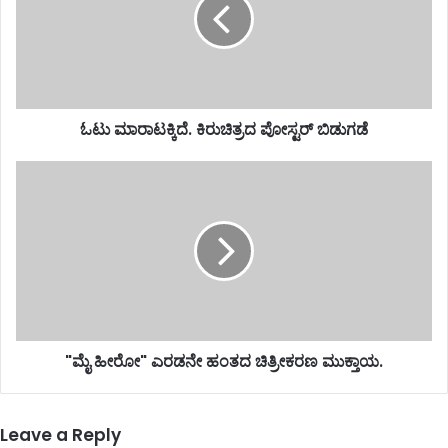
ಓಟು ಮಾರಾಟಕ್ಕಿದೆ. ಕಿರುಚಿತ್ರದ ಪೋಸ್ಟರ್ ಬಿಡುಗಡೆ
"ಮೈ ಹೀರೋ" ಎರಡನೇ ಹಂತದ ಚಿತ್ರೀಕರಣ ಮುಕ್ತಾಯ.
Leave a Reply