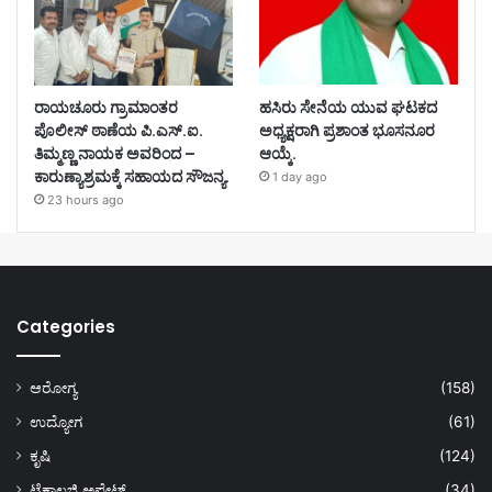
ರಾಯಚೂರು ಗ್ರಾಮಾಂತರ
ಹಸಿರು ಸೇನೆಯ ಯುವ ಘಟಕದ
ಪೊಲೀಸ್ ಠಾಣೆಯ ಪಿ.ಎಸ್.ಐ.
ಅಧ್ಯಕ್ಷರಾಗಿ ಪ್ರಶಾಂತ ಭೂಸನೂರ
ತಿಮ್ಮಣ್ಣ ನಾಯಕ ಅವರಿಂದ –
ಆಯ್ಕೆ.
ಕಾರುಣ್ಯಾಶ್ರಮಕ್ಕೆ ಸಹಾಯದ ಸೌಜನ್ಯ.
1 day ago
23 hours ago
Categories
ಆರೋಗ್ಯ
(158)
ಉದ್ಯೋಗ
(61)
ಕೃಷಿ
(124)
ಟೆಕ್ನಾಲಜಿ ಅಪ್ಡೇಟ್
(34)