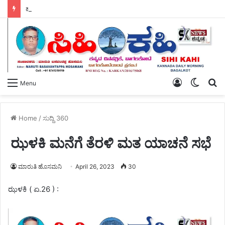
ಹಸಿರು ಸೇನೆಯ ಯುವ ಘಟಕದ ಅಧ್ಯಕ್ಷರಾಗಿ ಪ್ರಶಾಂತ ಭೂಸನೂರ ಆಯ್ಕೆ.
Log
Switch
S
Menu
In
skin
fo
Home
/
ಸುದ್ದಿ 360
ಝಳಕಿ ಮನೆಗೆ ತೆರಳಿ ಮತ ಯಾಚನೆ ಸಭೆ
ಮಾರುತಿ ಹೊಸಮನಿ
April 26, 2023
30
ಝಳಕಿ ( ಏ.26 ) :