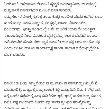
ನೀರು ಹಾಕಿ ನಡೆದಾಡುವ ದೇವರು ಸಿದ್ದೇಶ್ವರ ಮಹಾಸ್ವಾಮಿಗಳ ಭಾವಚಿತ್ರಕ್ಕೆ
ಪುಷ್ಪರ್ಚಾನೆ ಮಾಡುವುದರ ಮೂಲಕ ಮಾತನಾಡಿದರು.
ನಮ್ಮ ಸರ್ಕಾರ ದೇಶಕ್ಕೆ ಸ್ವತಂತ್ರ ತಂದು ಕೊಟ್ಟ ಗಾಂದೀಜಿಯವರ ಕನಸಿನ ಕೂಸು
ಕಾಂಗ್ರೆಸ್ ಪಕ್ಷ, ನಾನು ಸಿದ್ದಾಂತ, ಸಂಸ್ಕçತಿ, ಆಚಾರ, ವಿಚಾರಗಳನ್ನು
ನಂಬಿದವನು, ಇವತ್ತು ಇಂಡಿಯಲ್ಲಿ ೩ ನೇ ಮಜಲಿಗೆ ಯಾವುದೇ ಯಂತ್ರದ
ಸಹಾಯವಿಲ್ಲದೆ ನೀರು ದೊರಕುವ ವ್ಯವಸ್ಥೆ ನಮ್ಮ ಸರ್ಕಾರ ಮಾಡಿದೆ ಎಂದರು.
ಮಹಿಳೆಯರಿಗೆ ಮೊದಲನೆಯ ಸ್ಥಾನ ಮಾನ ನೀಡುವ ಪಕ್ಷ ಅದು ಕಾಂಗ್ರೆಸ್ ಪಕ್ಷ
ಎಂದು ಕೆಪಿಸಿಸಿ ಮಹಿಳಾ ಕಾರ್ಯಾಧ್ಯಕ್ಷೆ ಕಾಂತಾ ನಾಯಕ ಸಭೆಯನ್ನುದ್ದೇಶಿಸಿ
ಮಾತನಾಡಿದರು.
ಮಾಲೀಕರು ನೀವು ನಿಮ್ಮ ಸೇವಕ ನಾನು, ನಾನು ಶಾಸಕನಾಗಿದ್ದು ನಿಮ್ಮ ಸೇವೆ
ಮಾಡೋದಿಕ್ಕೆ, ರಾಜ್ಯದಲ್ಲಿ ನಮ್ಮ ತಾಲೂಕಿನಲ್ಲಿ ಮಾತ್ರ ಮಿನಿ ವಿಧಾನ ಸೌಧ ಇದೆ,
ಇಲ್ಲಿ ಒಂದೇ ಕಟ್ಟಡದಲ್ಲಿ ಎಲ್ಲಾ ಕಚೇರಿಗಳು ಇವೆ, ಇದಕ್ಕೆ ಕಾರಣ ನಮ್ಮ ಸರ್ಕಾರ,
ಬಿಜೆಪಿ ಪಕ್ಷ ಮರ್ಯಾದೆ ಕೊಡದ ಪಕ್ಷ ಸಾಮಾನ್ಯ ಜನರ ಸಮಸ್ಯೆಗಳನ್ನು
ಬಗೆಹರಿಸಲು ಹೇಗೆ ಸಾಧ್ಯ , ದೂರದೃಷ್ಟಿ ಉಳ್ಳ, ಕಳ ಕಳಿ ಉಳ್ಳ, ಆಚಾರ ವಿಚಾರ