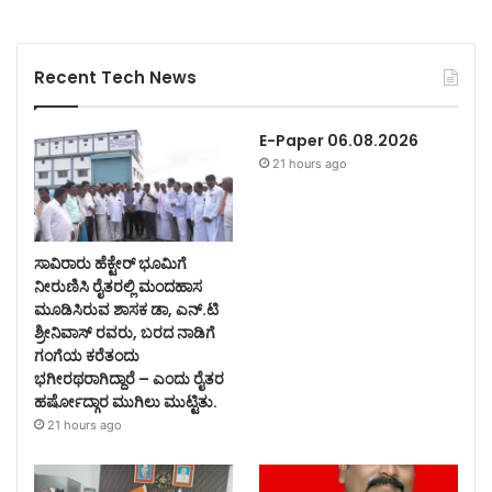
Recent Tech News
E-Paper 06.08.2026
21 hours ago
ಸಾವಿರಾರು ಹೆಕ್ಟೇರ್ ಭೂಮಿಗೆ
ನೀರುಣಿಸಿ ರೈತರಲ್ಲಿ ಮಂದಹಾಸ
ಮೂಡಿಸಿರುವ ಶಾಸಕ ಡಾ, ಎನ್.ಟಿ
ಶ್ರೀನಿವಾಸ್ ರವರು, ಬರದ ನಾಡಿಗೆ
ಗಂಗೆಯ ಕರೆತಂದು
ಭಗೀರಥರಾಗಿದ್ದಾರೆ – ಎಂದು ರೈತರ
ಹರ್ಷೋದ್ಗಾರ ಮುಗಿಲು ಮುಟ್ಟಿತು.
21 hours ago