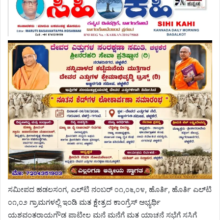
ಸಮೀಪದ ಹಡಲಸಂಗ, ಎಲ್‌ಟಿ ನಂಬರ್ ೦೧,೦೬,೦೪, ಹೊರ್ತಿ, ಹೊರ್ತಿ ಎಲ್‌ಟಿ
೦೧,೦೨ ಗ್ರಾಮಗಳಲ್ಲಿ ಇಂಡಿ ಮತ ಕ್ಷೇತ್ರದ ಕಾಂಗ್ರೆಸ್ ಅಭ್ಯರ್ಥಿ
ಯಶವಂತರಾಯಗೌಡ ಪಾಟೀಲ ಮನೆ ಮನೆಗೆ ಮತ ಯಾಚನೆ ಸಭೆಗೆ ಸಸಿಗೆ