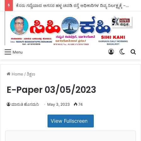
ಕೆಸರು ಗದ್ದೆಯಾದ ಅಗಸರ ಹಳ್ಳ ಚವಡಿ ರಸ್ತೆ ಅಧಿಕಾರಿಗಳ ದಿವ್ಯ ನಿರ್ಲಕ್ಷ್ಯಕ್ಕೆ – ಗ್ರಾಮದ ರೈತರ ತೀವ್ರ ಆಕ್ರೋಶ.
Log
Switch
S
Menu
In
skin
fo
Home
/
ಶಿಕ್ಷಣ
E-Paper 03/05/2023
ಮಾರುತಿ ಹೊಸಮನಿ
May 3, 2023
74
View Fullscreen