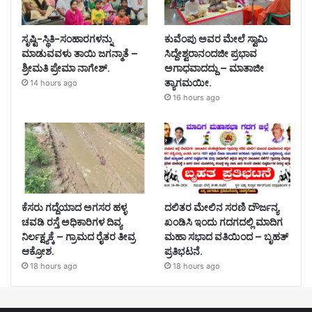
ಸೃಷ್ಟಿ-ಸ್ಥಿತಿ-ಸಂಹಾರಗಳನ್ನು
ಕುವೆಂಪು ಅವರ ಮೇಲೆ ಸ್ವಾಮಿ
ಮಾಡುವವಳು ತಾಯಿ ಜಗನ್ಮಾತೆ –
ಸಿದ್ದೇಶ್ವರಾನಂದಜೀ ಪ್ರಭಾವ
ಶ್ರೀಮತಿ ಪ್ರೇಮಾ ನಾಗೇಶ್‌.
ಅಗಾಧವಾದದ್ದು – ಮಾತಾಜೀ
ತ್ಯಾಗಮಯೀ.
14 hours ago
16 hours ago
ಕೆಸರು ಗದ್ದೆಯಾದ ಅಗಸರ ಹಳ್ಳ
ದಲಿತರ ಮೇಲಿನ ಸರಣಿ ದೌರ್ಜನ್ಯ
ಚವಡಿ ರಸ್ತೆ ಅಧಿಕಾರಿಗಳ ದಿವ್ಯ
ಖಂಡಿಸಿ ಇಂದು ಗದಗದಲ್ಲಿ ಮಾದಿಗ
ನಿರ್ಲಕ್ಷ್ಯಕ್ಕೆ – ಗ್ರಾಮದ ರೈತರ ತೀವ್ರ
ಮಹಾ ಸಭಾದ ವತಿಯಿಂದ – ಬೃಹತ್
ಆಕ್ರೋಶ.
ಪ್ರತಿಭಟನೆ.
18 hours ago
18 hours ago