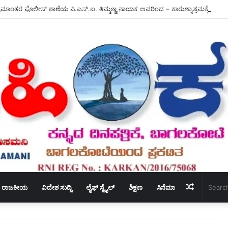
ಮಾಂತರ ಪೊಲೀಸ್ ಠಾಣೆಯ ಪಿ.ಎಸ್.ಐ. ತಿಮ್ಮಣ್ಣ ನಾಯಕ ಅವರಿಂದ – ಕಾರುಣ್ಯಾಶ್ರಮಕ್ಕೆ ಸಹಾ
Random
ರಾಜಕೀಯ
ವಿದೇಶ ಸುದ್ದಿ
ಲೈಫ್ ಸ್ಟೈಲ್
ಶಿಕ್ಷಣ
ಸಿನೆಮಾ
Article