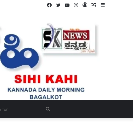
Facebook
Twitter
YouTube
Instagram
Log
Random
Sidebar
ಯದ ಸೌಜನ್ಯ.
In
Article
Search
for