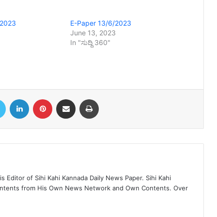
/2023
E-Paper 13/6/2023
June 13, 2023
In "ಸುದ್ದಿ 360"
book
Twitter
LinkedIn
Pinterest
Share via Email
Print
 Editor of Sihi Kahi Kannada Daily News Paper. Sihi Kahi
ontents from His Own News Network and Own Contents. Over