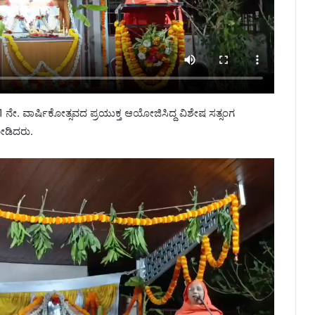
ೇ. ವಾರ್ಷಿಕೋತ್ಸವದ ಪ್ರಯುಕ್ತ ಆಯೋಜಿಸಿದ್ದ ವಿಶೇಷ ಸತ್ಸಂಗ
ನೀಡಿದರು.