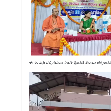
ಈ ಸಂದರ್ಭದಲ್ಲಿ ಸಮಾಜ ಸೇವಕಿ ಶ್ರೀಮತಿ ಶೋಭಾ ಹೆಗ್ಡೆ ಅವರನ್