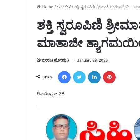
Home
/
ಲೋಕಲ್
/
ಶಕ್ತಿ ಸ್ವರೂಪಿಣಿ ಶ್ರೀಮಾತೆ ಶಾರದಾದೇವಿ –
ಶಕ್ತಿ ಸ್ವರೂಪಿಣಿ ಶ್ರೀ
ಮಾತಾಜೀ ತ್ಯಾಗಮಯೀ
ಮಾರುತಿ ಹೊಸಮನಿ
January 29, 2026
Facebook
Twitter
LinkedIn
Pinterest
Share
ಶಿವಮೊಗ್ಗ ಜ.28