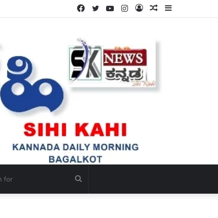
Facebook
Twitter
YouTube
Instagram
Log
Random
Sidebar
In
Article
Search
for