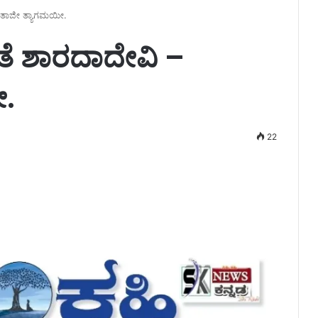
 ಮಾತಾಜೀ ತ್ಯಾಗಮಯೀ.
ಮಾತೆ ಶಾರದಾದೇವಿ –
.
22