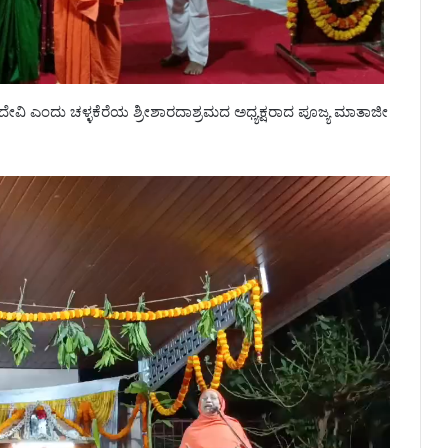
ಾದೇವಿ ಎಂದು ಚಳ್ಳಕೆರೆಯ ಶ್ರೀಶಾರದಾಶ್ರಮದ ಅಧ್ಯಕ್ಷರಾದ ಪೂಜ್ಯ ಮಾತಾಜೀ