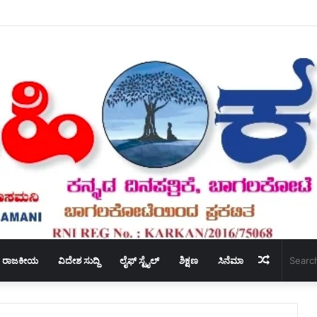
ೂಲದ್ರಿ ಅಕ್ಷರೋತ್ಸವ – ಕಾರ್ಯಕ್ರಮ ಆಯೋಜನೆ.
Random
ರಾಜಕೀಯ
ವಿದೇಶ ಸುದ್ದಿ
ಲೈಫ್ ಸ್ಟೈಲ್
ಶಿಕ್ಷಣ
ಸಿನೆಮಾ
Article