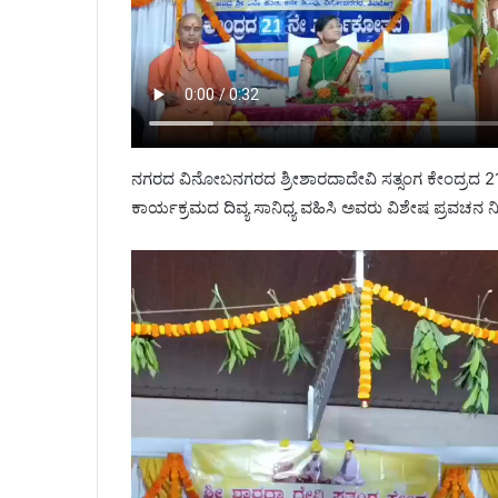
ನಗರದ ವಿನೋಬನಗರದ ಶ್ರೀಶಾರದಾದೇವಿ ಸತ್ಸಂಗ ಕೇಂದ್ರದ 21 ನ
ಕಾರ್ಯಕ್ರಮದ ದಿವ್ಯ ಸಾನಿಧ್ಯ ವಹಿಸಿ ಅವರು ವಿಶೇಷ ಪ್ರವಚನ 